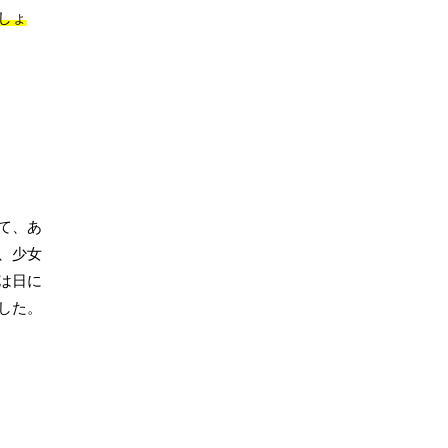
しょ
て、あ
、少女
は日に
した。