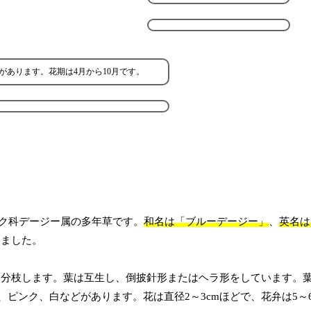
あります。花期は4月から10月です。
ク科デージー属の多年草です。
和名は「ブルーデージー」
、
英名は「
しました。
たは分枝します。葉は互生し、倒披針形またはヘラ形をしています。
ピンク、白などがあります。花は直径2～3cmほどで、花弁は5～