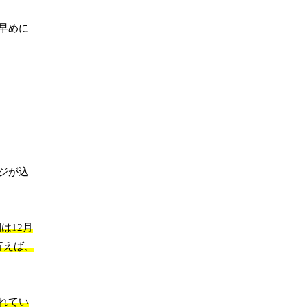
早めに
ジが込
は12月
行えば、
れてい