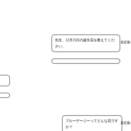
先生、12月25日の誕生花を教えてくだ
花言葉
さい。
ブルーデージーってどんな花です
花言葉
か？