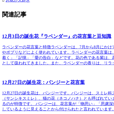
お花が大好き
関連記事
12月3日の誕生花『ラベンダー』の花言葉と豆知識
ラベンダーの花言葉と特徴
ラベンダーは、7月から8月にか
やポプリなどによく使われています。ラベンダーの花言葉は
着く」「記憶」「愛の告白」などです。花の色である紫は、
として扱われてきました。また、ラベンダーの香りは、リラ
12月27日の誕生花：パンジーと花言葉
12月27日の誕生花は、パンジーです。パンジーは、スミレ
（サンシキスミレ）、猫の花（ネコノハナ）とも呼ばれてい
るのが特徴です。
パンジーは、花言葉が「物思い」「思慮深
しているように見えることから付けられたと言われています