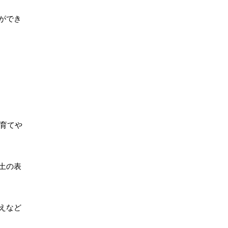
ができ
育てや
土の表
えなど