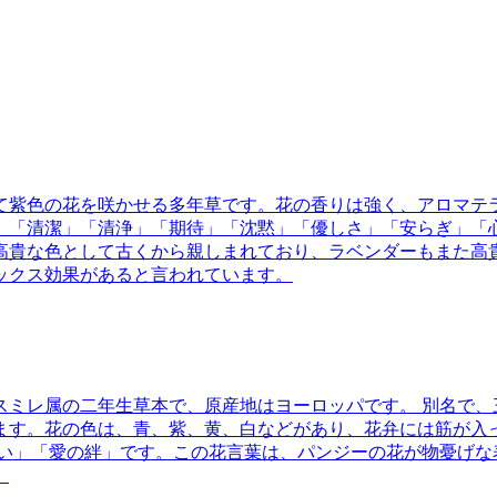
けて紫色の花を咲かせる多年草です。花の香りは強く、アロマテ
、「清潔」「清浄」「期待」「沈黙」「優しさ」「安らぎ」「
高貴な色として古くから親しまれており、ラベンダーもまた高
ックス効果があると言われています。
科スミレ属の二年生草本で、原産地はヨーロッパです。
別名で、
ます。花の色は、青、紫、黄、白などがあり、花弁には筋が入
い」「愛の絆」です。この花言葉は、パンジーの花が物憂げな
。