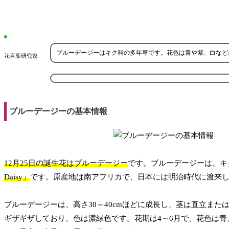
ブルーデージーはキク科の多年草です。花色は青や紫、白などが
花言葉研究家
ブルーデージーの基本情報
12月25日の誕生花はブルーデージー
です。ブルーデージーは、キ
Daisy」
です。原産地は南アフリカで、日本には明治時代に渡来
ブルーデージーは、高さ30～40cmほどに成長し、茎は直立ま
ギザギザしており、色は濃緑色です。花期は4～6月で、花色は青、