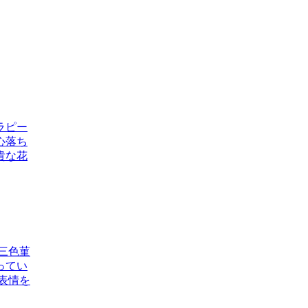
ラピー
心落ち
貴な花
三色菫
ってい
表情を