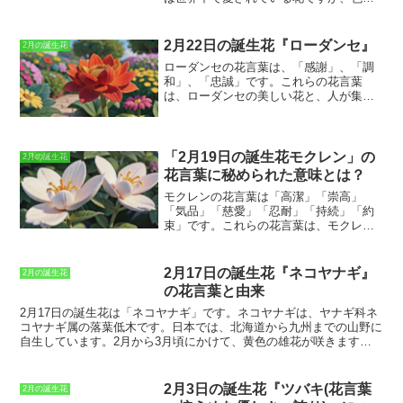
的育てやすい植物で、初心者でも簡単に
よって花言葉が異なります。黄色のバラ
栽培することができます。シンビジウム
の花言葉は、友情、可憐、ジェラシー、
は、「気品」や「優雅」という花言葉を
薄らぐ愛です。友情は、バラが人々に愛
2月22日の誕生花『ローダンセ』
2月の誕生花
持つことから、プレゼントとしても人気
され、贈り物として親しまれていること
があります。シンビジウムの花をプレゼ
ローダンセの花言葉は、「感謝」、「調
に由来しています。可憐は、バラの美し
ントすると、「あなたの気品と優雅さを
和」、「忠誠」です。
これらの花言葉
さと華やかさを表しています。ジェラシ
称賛します」という意味を伝えることが
は、ローダンセの美しい花と、人が集ま
ーは、バラのトゲが鋭く、人を傷つける
できます。
る場所によく植えられているという事実
可能性があることに由来しています。薄
からきています。ローダンセは、花壇や
らぐ愛は、バラの花が散りやすいことに
鉢植え、ハンギングバスケットなどに植
由来しています。 バラはギリシャ神話の
えられる人気の花です。ローダンセは、
「2月19日の誕生花モクレン」の
アフロディーテ（美と愛と豊穣の女
2月の誕生花
愛情や友情など、人々の間のポジティブ
神）、ローマ神話のウェヌス（美と愛と
花言葉に秘められた意味とは？
な関係を象徴しています。花言葉の「感
豊穣の女神）に愛された花でもあり、花
モクレンの花言葉は「高潔」「崇高」
謝」は、ローダンセが周囲の環境に感謝
言葉にはそのような意味が込められてい
「気品」「慈愛」「忍耐」「持続」「約
し、美しさでそれに応えようとしている
るのかもしれません。
束」
です。これらの花言葉は、モクレン
ことを表しています。また、「調和」
の気高い姿や美しい花から来ています。
は、ローダンセが異なる色や形の花と調
モクレンは、古くから中国で愛されてお
和して咲くことを意味しています。そし
り、日本では江戸時代に渡来しました。
て、「忠誠」は、ローダンセが一度咲き
2月17日の誕生花『ネコヤナギ』
2月の誕生花
日本でも、モクレンは「木蘭」と呼ば
始めると、何週間も咲き続けることを表
の花言葉と由来
れ、親しまれています。モクレンは、3月
しています。ローダンセの花言葉は、こ
から4月にかけて花を咲かせます。花の形
の花を贈るのに適した人や場面を教えて
2月17日の誕生花
は「ネコヤナギ」です。ネコヤナギは、ヤナギ科ネ
は、一重咲きと八重咲きがあり、色は
くれます。
例えば、「感謝」の気持ちを
コヤナギ属の落葉低木です。日本では、北海道から九州までの山野に
白、ピンク、紫、赤などがあります。モ
伝えたい友人や家族に、ローダンセを贈
自生しています。2月から3月頃にかけて、黄色の雄花が咲きます。
クレンは、庭木や公園木として植えられ
ることができます。
また、「調和」を象
花言葉は、「素直」「自由」「努力が報われる」「親切」です。ネコ
ることが多いですが、切り花としても人
徴するローダンセは、結婚式のブーケや
ヤナギの名前の由来は、花の形が猫のしっぽに似ていることからきて
気があります。モクレンの花言葉は、贈
センターピースに最適です。そして、
います。また、
ネコヤナギは春を告げる花
としても知られており、早
2月3日の誕生花『ツバキ(花言葉
2月の誕生花
り物に添えたり、花束にしたりするのに
「忠誠」を意味するローダンセは、長年
春に咲く花として親しまれています。ネコヤナギは、公園や庭木とし