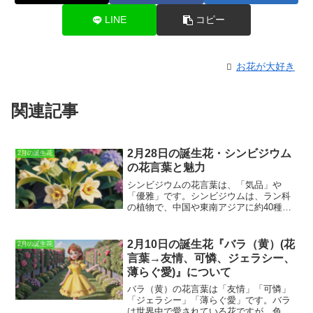
LINE
コピー
お花が大好き
関連記事
2月28日の誕生花・シンビジウム
2月の誕生花
の花言葉と魅力
シンビジウムの花言葉
は、「気品」や
「優雅」です。シンビジウムは、ラン科
の植物で、中国や東南アジアに約40種が
分布しています。日本には、野生のシン
ビジウムは分布していませんが、古くか
ら園芸品種として栽培されてきました。
2月10日の誕生花『バラ（黄）(花
2月の誕生花
シンビジウムの花は、花弁が大きく、豪
言葉→友情、可憐、ジェラシー、
華絢爛な姿をしています。また、花色も
薄らぐ愛)』について
豊富で、白、ピンク、赤、黄、紫など
様々な色があります。シンビジウムは、
バラ（黄）の花言葉は「友情」「可憐」
花もちが良く、1カ月以上も楽しむことが
「ジェラシー」「薄らぐ愛」
です。バラ
できます。また、シンビジウムは、比較
は世界中で愛されている花ですが、色に