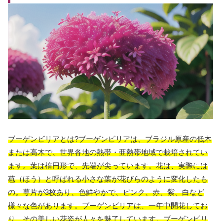
ブーゲンビリアとは?ブーゲンビリアは、ブラジル原産の低木
または高木で、世界各地の熱帯・亜熱帯地域で栽培されてい
ます。葉は楕円形で、先端が尖っています。花は、実際には
苞（ほう）と呼ばれる小さな葉が花びらのように変化したも
の。萼片が3枚あり、色鮮やかで、ピンク、赤、紫、白など
様々な色があります。ブーゲンビリアは、一年中開花してお
り、その美しい花姿が人々を魅了しています。ブーゲンビリ