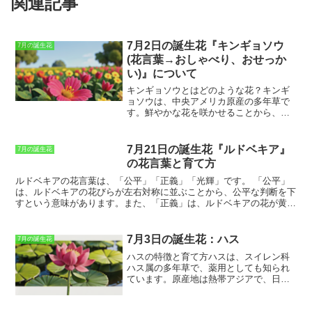
関連記事
7月2日の誕生花『キンギョソウ
7月の誕生花
(花言葉→おしゃべり、おせっか
い)』について
キンギョソウとはどのような花？
キンギ
ョソウは、中央アメリカ原産の多年草で
す。鮮やかな花を咲かせることから、観
賞用として広く栽培されています。キン
ギョソウの花は、花びらが5枚に分かれ、
上辺の花びらが長く、下辺の花びらが短
7月21日の誕生花『ルドベキア』
7月の誕生花
いのが特徴です。花色は、赤、ピンク、
の花言葉と育て方
黄色、オレンジなど、さまざまです。キ
ンギョソウの花は、花期が長く、夏から
ルドベキアの花言葉は、「公平」「正義」「光輝」です。
「公平」
秋にかけて次々と花を咲かせます。キン
は、ルドベキアの花びらが左右対称に並ぶことから、公平な判断を下
ギョソウは、丈夫で育てやすい花です。
すという意味があります。また、「正義」は、ルドベキアの花が黄色
日当たりが良く、水はけの良い土壌を好
であることから、正義と公平を象徴する色であることから来ていま
みます。キンギョソウは、種から育てる
す。「光輝」は、ルドベキアの花が太陽に向いて咲くことから、太陽
ことができます。種をまく時期は、春ま
のような光輝に満ちたという意味があります。ルドベキアの花言葉
7月3日の誕生花：ハス
7月の誕生花
たは秋です。種をまいたら、土に軽く覆
は、その花の姿や色から由来しています。ルドベキアの花は、左右対
ハスの特徴と育て方
ハスは、スイレン科
い、水をたっぷり与えます。キンギョソ
称に花びらが並び、花の色は黄色です。太陽に向いて咲く花の姿は、
ハス属の多年草で、薬用としても知られ
ウの苗が育ったら、花壇やプランターに
人々に希望と元気をもたらします。
ています。
原産地は熱帯アジアで、日本
植え替えます。キンギョソウの育て方は
では江戸時代から観賞用として栽培され
簡単ですが、注意すべき点はいくつかあ
るようになりました。
ハスの特徴は、ま
ります。まず、キンギョソウは乾燥に弱