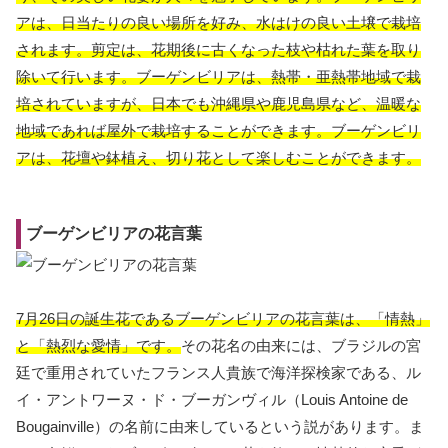
アは、日当たりの良い場所を好み、水はけの良い土壌で栽培
されます。剪定は、花期後に古くなった枝や枯れた葉を取り
除いて行います。ブーゲンビリアは、熱帯・亜熱帯地域で栽
培されていますが、日本でも沖縄県や鹿児島県など、温暖な
地域であれば屋外で栽培することができます。ブーゲンビリ
アは、花壇や鉢植え、切り花として楽しむことができます。
ブーゲンビリアの花言葉
7月26日の誕生花であるブーゲンビリアの花言葉は、「情熱」
と「熱烈な愛情」です。
その花名の由来には、ブラジルの宮
廷で重用されていたフランス人貴族で海洋探検家である、ル
イ・アントワーヌ・ド・ブーガンヴィル（Louis Antoine de
Bougainville）の名前に由来しているという説があります。ま