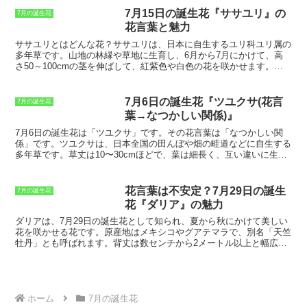
ずその大きな葉です。
葉は直径30〜60cm
いので、水切れには注意が必要です。ま
ほどになり、表面は緑色で裏面は紫色を
た、キンギョソウは高温多湿を好まない
7月15日の誕生花『ササユリ』の
7月の誕生花
しています。
葉柄は長く、水面から1〜
ため、夏の間は涼しい場所で管理してく
花言葉と魅力
2mほど伸びます。ハスの花は、初夏から
ださい。
ササユリとはどんな花？
ササユリは、日本に自生するユリ科ユリ属の
秋にかけて咲き、直径15〜20cmほどにな
多年草です。山地の林縁や草地に生育し、6月から7月にかけて、高
ります。
花色はピンク、白、黄色などが
さ50～100cmの茎を伸ばして、
紅紫色や白色の花を咲かせます。
花
あります。ハスの実は、蓮子と呼ばれて
は花びらが細長く、先端がとがっており、ユリの中ではやや小ぶりで
おり、食材としてはもちろん、漢方薬と
す。
葉は細長く、茎に沿って互生し、花の下部には苞葉があります。
しても使われます。
ハスは、水生植物な
ササユリは、その可憐な花姿から、古くから親しまれてきた花で、
和
ので、水辺で育てる必要があります。日
7月6日の誕生花『ツユクサ(花言
7月の誕生花
歌や俳句にも詠まれてきました。
当たりの良い場所を選び、水深は10〜
葉→なつかしい関係)』
30cmほどにします。肥料は、緩効性の化
成肥料を月に1回ほど与えます。ハスは、
7月6日の誕生花は「ツユクサ」です。
その花言葉は「なつかしい関
病害虫に強い植物ですが、アブラムシや
係」です。ツユクサは、日本全国の田んぼや畑の畦道などに自生する
ハダニが発生することがあります。
見つ
多年草です。草丈は10〜30cmほどで、葉は細長く、互い違いに生え
けたら、早めに駆除しましょう。
ハス
ています。花は青色で、直径1〜2cmほどです。ツユクサは、梅雨の
は、水生植物なので、冬は凍結しないよ
時期に雨が降ると花を開きます。
ツユクサの花言葉「なつかしい関
うに注意が必要です。寒冷地では、屋内
係」は、ツユクサの可憐な花姿に由来しています。
ツユクサは、日本
花言葉は不安定？7月29日の誕生
7月の誕生花
で育てるか、越冬用のビニールハウスを
の原風景を思わせる花であり、郷愁を誘う花です。また、ツユクサ
花『ダリア』の魅力
用意します。
は、雨に濡れると花を開くことから、涙を連想させる花でもありま
す。ツユクサの花言葉「なつかしい関係」は、過去の恋人を思い出す
ダリアは、7月29日の誕生花として知られ、夏から秋にかけて美しい
花言葉でもあります。ツユクサは、花壇や鉢植えでも簡単に育てるこ
花を咲かせる花
です。原産地はメキシコやグアテマラで、別名「天竺
とができます。日当たりの良い場所を好み、水はけの良い土壌を好む
牡丹」とも呼ばれます。背丈は数センチから2メートル以上と幅広
ので、育てやすい花です。ツユクサは、梅雨の時期に花を咲かせるの
く、花の色も赤、ピンク、白、紫など実にさまざまです。
ダリアは、
で、6月〜7月にかけて花を楽しむことができます。
花姿が豊富で、一重咲き、八重咲き、ポンポン咲きなど、さまざまな
種類があります
。また、切り花として人気が高く、花瓶に活けても長
く楽しむことができます。花言葉は「華麗」「優雅」「感謝」など、
ポジティブな意味が多いですが、「移り気」「不安定」というネガテ
ホーム
7月の誕生花