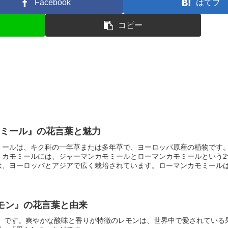
Facebook
はてブ
コピー
モミール』の花言葉と魅力
ールは、キク科の一年草または多年草で、ヨーロッパ原産の植物です
。カモミールには、ジャーマンカモミールとローマンカモミールという2
は、ヨーロッパとアジアで広く栽培されています。ローマンカモミール
モミールの花は、2月から4月頃に咲きます。花の色は白または黄色で、
モミールの葉は、細長く、先端が尖っています。葉の色は緑色または灰
はけの良い場所に育ちます。耐寒性は強く、0℃以下の気温でも枯れませ
レモン』の花言葉と由来
』
です。爽やかな酸味と香りが特徴のレモンは、世界中で愛されている