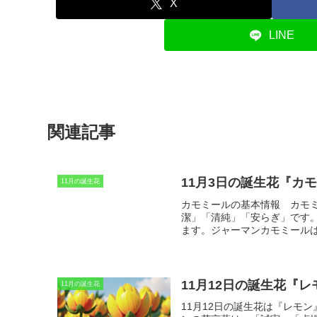
X
LINE
関連記事
11月3日の誕生花『カ
11月の誕生花
カモミールの基本情報
カモミ
潔」「清純」「安らぎ」です
ます。ジャーマンカモミール
地域で栽培されています。カ
く、菊の花に似ています。カ
ールは、日当たりがよく、水
11月12日の誕生花『
11月の誕生花
11月12日の誕生花
は
『レモン