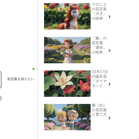
マロニエ
の花言葉
『天才』
の由来と
意味
『麻』の
花言葉
『運命』
の由来と
意味
10月17日
の誕生花
花言葉を知りたい
『ダイヤ
モンドリ
リー(花言
葉→また
会う日を
楽しみ
椿（白）
に、忍
の花言葉
耐、箱入
と育て方
り娘)』に
ついて