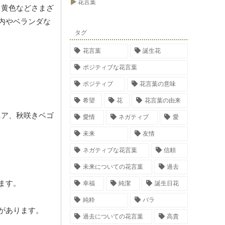
花言葉
、黄色などさまざ
内やベランダな
タグ
花言葉
誕生花
ポジティブな花言葉
ポジティブ
花言葉の意味
希望
花
花言葉の由来
ニア、秋咲きベゴ
愛情
ネガティブ
愛
未来
友情
ネガティブな花言葉
信頼
未来についての花言葉
過去
ます。
幸福
純潔
誕生日花
純粋
バラ
があります。
過去についての花言葉
高貴