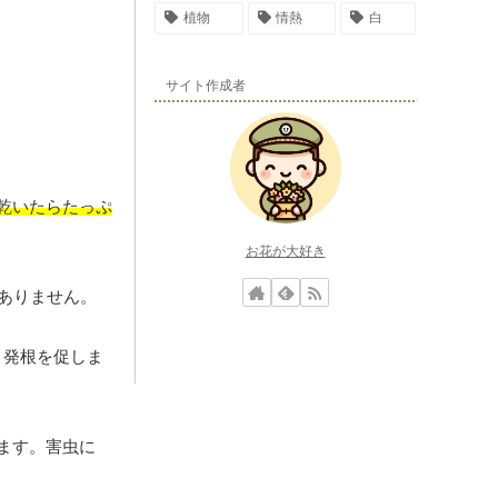
植物
情熱
白
サイト作成者
乾いたらたっぷ
お花が大好き
ありません。
、発根を促しま
ます。害虫に