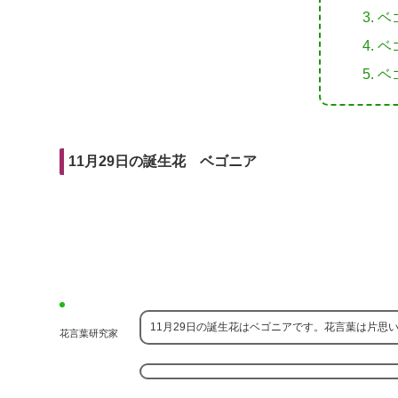
r
m
i
ベ
e
a
t
ベ
b
i
ベ
o
l
o
k
11月29日の誕生花 ベゴニア
11月29日の誕生花はベゴニアです。花言葉は片思
花言葉研究家