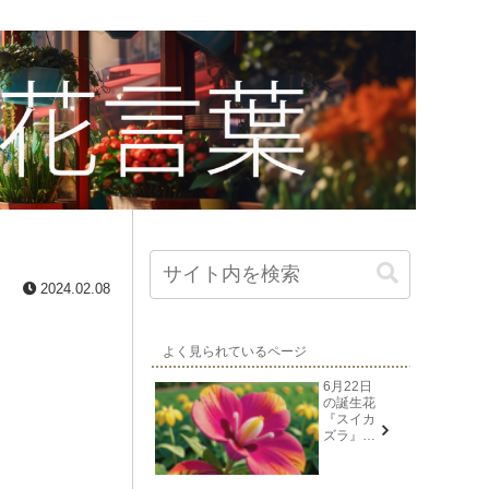
2024.02.08
よく見られているページ
6月22日
の誕生花
『スイカ
ズラ』花
言葉と由
来