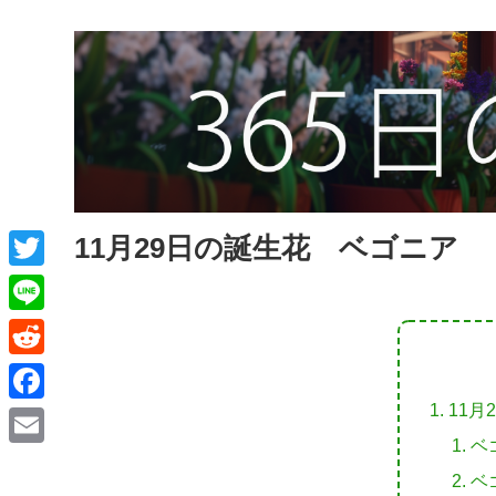
11月29日の誕生花 ベゴニア
T
w
L
i
i
R
t
n
e
11月
F
t
e
d
ベ
a
e
E
d
ベ
c