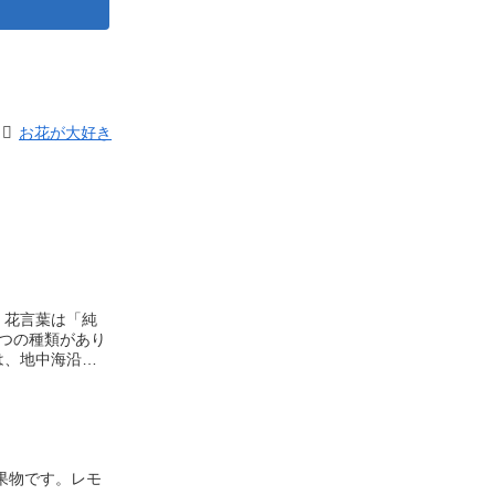
お花が大好き
。花言葉は「純
つの種類があり
は、地中海沿岸
花びらは細長
色です。カモミ
ん。
果物です。レモ