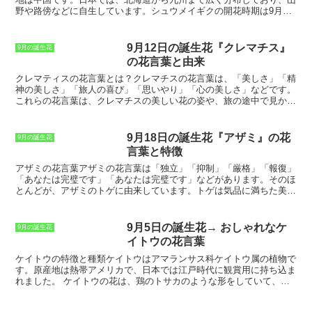
ィーとして利用できます。マリーゴールドは、健康に良い花です。マ
野や路傍などに自生しています。シュウメイギクの開花時期は9月か
リーゴールドには、カロテノイドやフラボノイドなどの栄養素が含ま
ら10月で、白や紫、青色の花を咲かせます。花は小さく、菊の花に
れています。これらの栄養素は、抗酸化作用があり、健康維持に役立
似ています。シュウメイギクは、観賞用として栽培されることもあ
ちます。マリーゴールドは、健康を維持したい人におすすめの花で
り、庭や花壇に植えられています。また、シュウメイギクの花は、生
9月12日の誕生花『クレマチス』
9月の誕生花
す。
薬として使用されることもあります。シュウメイギクの花には、止血
の花言葉と由来
や抗菌、鎮痛などの効果があるとされています。
クレマティスの花言葉とは？
クレマチスの花言葉は、「美しさ」「精
神の美しさ」「旅人の喜び」「思いやり」「心の美しさ」などです。
これらの花言葉は、クレマチスの美しい花の姿や、旅の途中で見かけ
ることの多い花であること、また、人々に思いやりや心の美しさを与
えてくれる花であることから付けられました。クレマチスは、世界各
地に約200種類ほど分布するつる性植物です。花の色は、白、ピン
9月18日の誕生花『アザミ』の花
9月の誕生花
ク、赤、青、紫など、さまざまです。花の形も、一重咲き、八重咲
言葉と特徴
き、ベル咲きなど、さまざまです。クレマチスは、春から秋にかけて
長く花を咲かせることから、ガーデニングにも人気があります。
アザミの花言葉
アザミの花言葉は「独立」「抑制」「厳格」「報復」
「あなたは完璧です」「あなたは完璧です」などがあります。そのほ
とんどが、アザミのトゲに由来しています。トゲは気品に満ちた美し
さを隠し、近づく人を遠ざけています。また、トゲは「自立」の象徴
ともされています。アザミは、トゲによって自分を守りながら、厳し
い環境で咲き誇るのです。「抑制」と「厳格」という花言葉は、アザ
9月5日の誕生花→ おしゃれなケ
9月の誕生花
ミの清楚な美しさからきています。アザミは、決して華美になること
イトウの花言葉
なく、その清楚な美しさを保ち続けます。それは、アザミが「抑制」
と「厳格」を重んじていることの表れです。「報復」という花言葉
ケイトウの特徴と種類
ケイトウはアマランサス科ケイトウ属の植物で
は、アザミのトゲから来ていると考えられます。アザミは、トゲによ
す。原産地は熱帯アメリカで、日本では江戸時代に観賞用に持ち込ま
って身を守り、敵に報復します。これは、アザミが「報復」を恐れな
れました。
ケイトウの花は、鶏のトサカのような形をしていて、
いことを意味しています。しかし、アザミは決して無闇に攻撃をしか
赤、ピンク、黄色、白など様々な色があります。
花が長持ちすること
けることはありません。アザミは、自分の身を守るためにトゲを備え
から、切り花としても人気があります。
ケイトウには、鶏冠ケイト