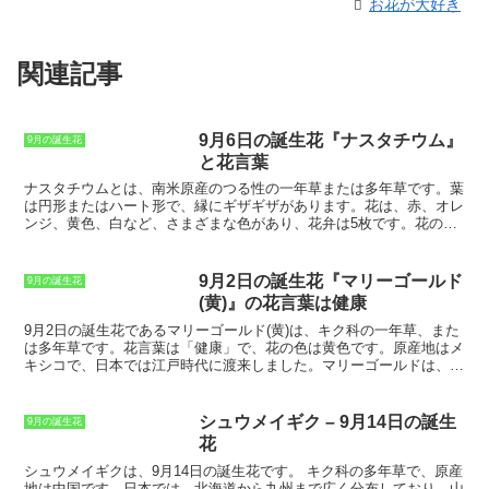
お花が大好き
関連記事
9月6日の誕生花『ナスタチウム』
9月の誕生花
と花言葉
ナスタチウムとは
、南米原産のつる性の一年草または多年草です。葉
は円形またはハート形で、縁にギザギザがあります。花は、赤、オレ
ンジ、黄色、白など、さまざまな色があり、花弁は5枚です。花の真
ん中には雄しべが5本と雌しべが1本あります。ナスタチウムは、日
当たりの良い場所を好み、水はけの良い土壌でよく育ちます。種から
育てることができ、春に種をまくと、夏から秋にかけて開花します。
9月2日の誕生花『マリーゴールド
9月の誕生花
ナスタチウムは、観賞用としてだけでなく、食用としても利用できま
(黄)』の花言葉は健康
す。葉や花は、サラダやスープに加えたり、天ぷらにしたりして食べ
ることができます。また、種は、マスタードの代わりに使用すること
9月2日の誕生花であるマリーゴールド(黄)は、キク科の一年草、また
ができます。
ナスタチウムの花言葉は、「征服」「勝利」「華麗」
は多年草です。
花言葉は「健康」で、花の色は黄色です。原産地はメ
「豊かさ」「貞節」「忍耐」など
です。これらの花言葉は、ナスタチ
キシコで、日本では江戸時代に渡来しました。
マリーゴールドは、日
ウムの鮮やかな花の色や、つるを伸ばして成長していく様子に由来し
当たりと水はけの良い場所を好みます。用土は、水はけのよい土なら
ていると言われています。
何でも結構です。肥料は、春と秋に与えます。マリーゴールドは、種
まきからでも、苗植えからでも栽培できます。種まきは、3～4月頃
シュウメイギク – 9月14日の誕生
9月の誕生花
に行います。苗植えは、5～6月頃に行います。マリーゴールドは、
花
暑さに強く、育てやすい花です。花期は、6～10月頃です。マリーゴ
ールドは、観賞用としてだけでなく、食用としても利用されていま
シュウメイギクは、9月14日の誕生花です。
キク科の多年草で、原産
す。花びらは、サラダやスープなどに利用できます。葉は、ハーブテ
地は中国です。日本では、北海道から九州まで広く分布しており、山