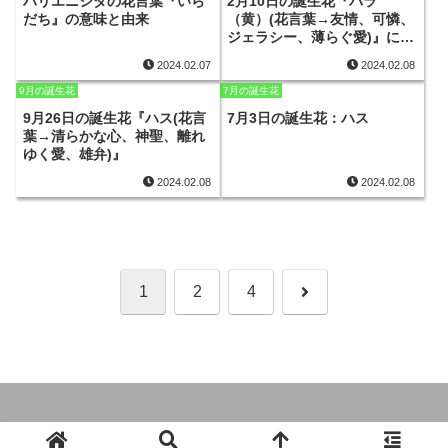
ハリエニシダの花言葉『いら
2月10日の誕生花『バラ
だち』の意味と由来
（黄）(花言葉→友情、可憐、
ジェラシー、薄らぐ愛)』につ
いて
2024.02.07
2024.02.08
9月の誕生花
7月の誕生花
9月26日の誕生花『ハス(花言
7月3日の誕生花：ハス
葉→清らかな心、神聖、離れ
ゆく愛、雄弁)』
2024.02.08
2024.02.08
次
1
2
4
へ
© 2024 365日の誕生花と全ての花言葉.