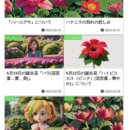
『ハハコグサ』について
ハナニラの別れの悲しみ
2024.02.07
2024.02.07
6月の誕生花
9月の誕生花
6月19日の誕生花『バラ(花言
9月22日の誕生花『ハイビス
葉→愛、美)』
カス（ピンク）(花言葉→華や
か)』について
2024.02.08
2024.02.08
花言葉
花言葉