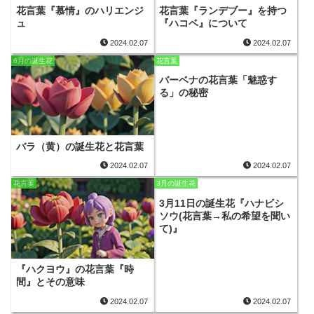
花言葉『慕情』のハリエンジ
花言葉『ランデブー』を持つ
ュ
『ハコベ』について
2024.02.07
2024.02.07
6月の誕生花
花言葉
バーベナの花言葉「魅惑す
る」の秘密
バラ（黄）の誕生花と花言葉
2024.02.07
2024.02.07
花言葉
3月の誕生花
3月11日の誕生花『ハナビシ
ソウ(花言葉→私の希望を聞い
て)』
『ハクヨウ』の花言葉『時
間』とその意味
2024.02.07
2024.02.07