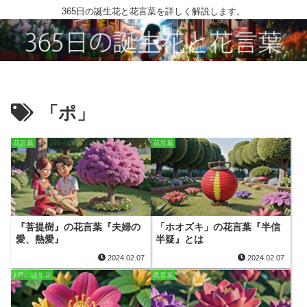
365日の誕生花と花言葉を詳しく解説します。
「ポ」
花言葉
花言葉
『菩提樹』の花言葉『夫婦の
「ホオズキ」の花言葉『半信
愛、熱愛』
半疑』とは
2024.02.07
2024.02.07
7月の誕生花
花言葉