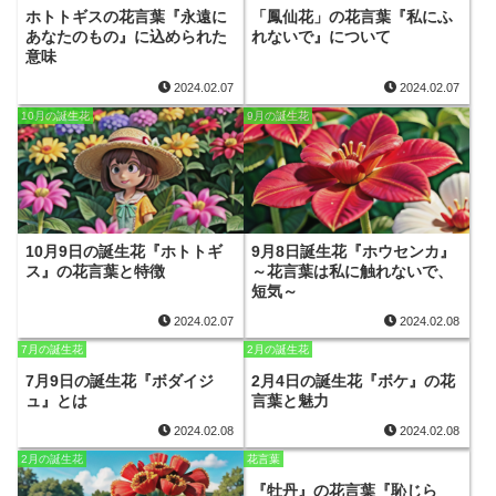
ホトトギスの花言葉『永遠に
「鳳仙花」の花言葉『私にふ
あなたのもの』に込められた
れないで』について
意味
2024.02.07
2024.02.07
10月の誕生花
9月の誕生花
10月9日の誕生花『ホトトギ
9月8日誕生花『ホウセンカ』
ス』の花言葉と特徴
～花言葉は私に触れないで、
短気～
2024.02.07
2024.02.08
7月の誕生花
2月の誕生花
7月9日の誕生花『ボダイジ
2月4日の誕生花『ボケ』の花
ュ』とは
言葉と魅力
2024.02.08
2024.02.08
2月の誕生花
花言葉
『牡丹』の花言葉『恥じら