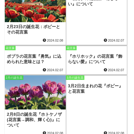
い』について
2月23日の誕生花：ポピーと
その花言葉
2024.02.08
2024.02.07
花言葉
花言葉
ポプラの花言葉『勇気』に込
『ホリホック』の花言葉『飾
められた意味とは？
らない愛』について
2024.02.07
2024.02.07
2月の誕生花
3月の誕生花
3月2日生まれの花『ポピー』
と花言葉
2月8日の誕生花『ホトケノザ
(花言葉→調和、輝く心)』に
ついて
2024.02.08
2024.02.08