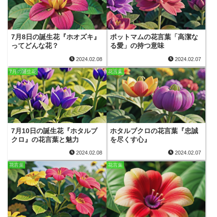
7月8日の誕生花『ホオズキ』
ポットマムの花言葉「高潔な
ってどんな花？
る愛」の持つ意味
2024.02.08
2024.02.07
7月の誕生花
花言葉
7月10日の誕生花『ホタルブ
ホタルブクロの花言葉『忠誠
クロ』の花言葉と魅力
を尽くす心』
2024.02.08
2024.02.07
花言葉
花言葉