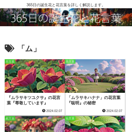
365日の誕生花と花言葉を詳しく解説します。
「ム」
花言葉
花言葉
『ムラサキツユクサ』の花言
「ムラサキハナナ」の花言葉
葉『尊敬しています』
『聡明』の秘密
2024.02.07
2024.02.07
花言葉
花言葉