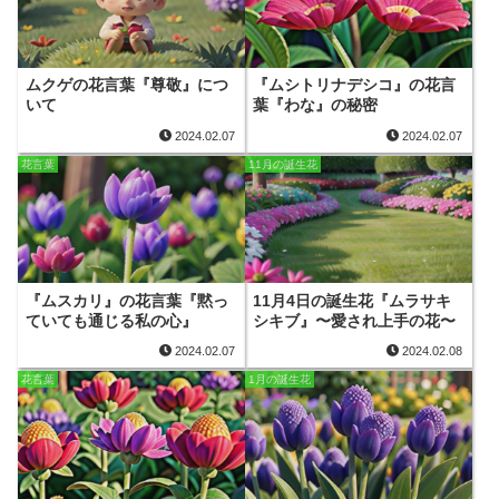
ムクゲの花言葉『尊敬』につ
『ムシトリナデシコ』の花言
いて
葉『わな』の秘密
2024.02.07
2024.02.07
花言葉
11月の誕生花
『ムスカリ』の花言葉『黙っ
11月4日の誕生花『ムラサキ
ていても通じる私の心』
シキブ』〜愛され上手の花〜
2024.02.07
2024.02.08
花言葉
1月の誕生花