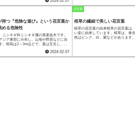
ります。
そのため、ニコチアナの花
2024.02.07
けました。このことから、『日本水仙』の
います。
ギリア・ニゲラ（Nigella da
「あなたとの思い出を忘れない」と
自己愛」
とされました。
最も一般的に栽培されている種
です
花言葉
伝えることができます。
ジアとヨーロッパ原産で、高さ15〜
まで成長する一年草です。
が持つ『危険な遊び』という花言葉か
桜草の繊細で美しい花言葉
眺める危険性
桜草の花言葉の由来
桜草の花言葉は
い姿に由来しています。桜草は、春
、ニシキギ科ニシキギ属の落葉低木です。
色はピンク、白、紫などがあります
アジア東部に分布し、山地や野原などに自
風に揺れるととても可憐な印象を与
す。
樹高は2～3mほどで、葉は互生し、縁
言葉は、「青春」、「希望」、「無
あります。花は淡緑色で、5～6月に咲きま
などです。これらの花言葉は、桜草
2024.02.07
10月頃に熟し、赤く色づきます。ニシキギ
から連想されたものです。桜草は、
ら観賞用として親しまれている花木です。
や純粋さを表す花としても知られて
紅葉する葉が美しく、多くの園芸品種が作
草は、春に咲く花なので、希望や新
ます。
また、ニシキギの果実は、薬用とし
する花でもあります。桜草は、花壇
れており、咳や痰を抑える効果があると言
られていることが多いですが、自宅
す。ニシキギの花言葉は、「危険な遊び」
しむこともできます。桜草は、育て
は、ニシキギの果実が有毒であることに由
ガーデニング初心者にもおすすめで
す。
ニシキギの果実には、サポニンという
れており、この成分は胃腸を刺激して嘔吐
き起こすことがあります。また、ニシキギ
量に摂取すると、呼吸困難や痙攣などの症
こともあります。