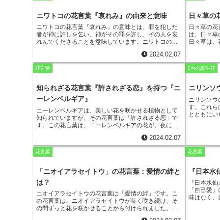
r
m
どさまざまな色があります。
花の中央には、突起した
は、李氏の
i
花芯があり、その周りを花弁が取り囲んでいます。ニ
e
た。李氏は
a
ニワトコの花言葉『哀れみ』の由来と意味
日々草の
ゲラの花は、花弁が長く裂けていて、花芯が見えてい
た。すると
t
るのが特徴的です。
ニゲラの実は、種が詰まった蒴果
b
ニワトコの花言葉『哀れみ』の意味
とは、罪を犯した
日々草の花
李氏は、菫
i
で、黒っぽい色をしています。
ニゲラの種は、スパイ
者が神に許しを乞い、神がその罪を許し、その人を哀
は、日々草
ました。強
スとして利用されることもあり、特にインド料理では
o
れんでくださることを意味しています。ニワトコの木
日々草は、
中から逃げ
l
よく使われています。
ニゲラは、花壇や鉢植えなどで
は古くから罪を犯した人が神に許しを乞うときに使わ
を咲かせま
『貞淑』の
楽しむことができます。
花言葉は「当惑」ですが、花
2024.02.07
れてきました。また、教会の庭木などにもよく植えら
見がある人
o
そのものは可憐で美しいことから、ガーデニング愛好
れており、罪を犯した人が神に許しを乞い、神がその
た、日々草
花言葉
3月の誕生花
家にも人気があります。
罪を許し、その人を哀れんでくださるように祈るため
日花です。
k
に使われていました。ニワトコの花言葉『哀れみ』の
せ、追憶の
意味は、このように罪を犯した者が神に許しを乞い、
日々草は、
知られざる花言葉『許されざる恋』を持つ『ニ
ニリンソ
神がその罪を許し、その人を哀れんでくださることを
人を偲ぶと
ーレンベルギア』
ニリンソウ
意味しています。
す。これら
ニーレンベルギアは、美しい花を咲かせる植物として
とともにい
知られていますが、その花言葉は「許されざる恋」で
耐」は、厳
す。この花言葉は、ニーレンベルギアの花が、夜にな
姿に由来し
ると花びらが閉じ、朝になるとまた花びらが開くとい
いち早く咲
2024.02.07
う性質に由来しています。この花びらが閉じている様
はわずか1
子が、恋人が互いに想いを寄せ合っているのに、その
寒さに耐え
花言葉
花言葉
恋が許されず、二人の心が離れていく様子に似ている
に感動を与
と考えられたことが、この花言葉の由来と言われてい
い花の色に
ます。
この花言葉は、切なくも美しい、ニーレンベル
「ニオイアラセイトウ」の花言葉：愛情の絆と
『日本水
純白でとて
ギアの花の持つ魅力を象徴したものなのです。
の純粋さを
は？
『日本水仙
の小さくて
「自己愛」
ニオイアラセイトウの花言葉は「愛情の絆」
です。こ
ウの花は、
味はなく、
の花言葉は、ニオイアラセイトウが長く咲き続け、そ
の花の姿は
きな意味が
の間ずっと花を咲かせることから付けられました。ニ
に登場する
オイアラセイトウは、濃いピンク色や紫色の花が特徴
す。ナルキ