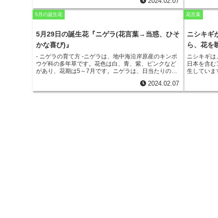
2024.02.07
で、その花姿はとても愛らしいものです。また、ニオ
分を愛し続
イアラセイトウは、強い香りを放つことから、
その香
花言葉は
「
5月の誕生花
花言葉
りを愛する人も少なくありません。
ニオイアラセイト
ウは、
花言葉「愛情の絆」
にふさわしく、結婚式のブ
ーケやプレゼントとしてよく使われます。また、
ニオ
5月29日の誕生花『ニゲラ(花言葉→当惑、ひそ
ニシキギ
イアラセイトウの花言葉「愛情の絆」
は、夫婦や恋人
かな喜び)』
ら、花を
の間の愛を深める効果があるといわれています。ニオ
イアラセイトウは、
花言葉「愛情の絆」
にぴったりの
-
ニゲラの育て方
-ニゲラは、地中海沿岸原産のキンポ
ニシキギは
花です。あなたも、大切な人への愛を伝えるために、
ウゲ科の多年草です。花色は白、青、紫、ピンクなど
日本を含む
ニオイアラセイトウを贈ってみてはいかがでしょう
があり、花期は5～7月です。ニゲラは、日当たりの良
生していま
か。
い場所を好み、水はke短策に与えます。肥料は、春と
には鋸歯が
2024.02.07
秋に緩効性化成肥料を株元に施します。ニゲラは、種
す。果実は
から簡単に育てることができます。種をまく時期は、3
は、古くか
～4月です。種を2～3cm間隔でまいて、1cmほどの土
特に、秋に
をかぶせます。水やりは、土が乾いたらたっぷりと与
出されてい
えます。発芽したら、間引きをして1本にします。ニゲ
ても利用さ
ラは、病害虫に強い植物ですが、アブラムシやハダニ
われていま
が発生することがあります。アブラムシやハダニが発
です。
これ
生したら、殺虫剤を散布して駆除します。ニゲラは、
来していま
花壇や鉢植えで楽しむことができます。花壇に植える
成分が含ま
場合は、株間を20～30cmあけて植え付けます。鉢植え
や下痢を引
の場合は、直径20cm以上の鉢に植え付けます。ニゲラ
の果実を大
は、花が咲き終わったら、花柄を摘み取ります。そう
状が現れる
することで、新しい花が咲きやすくなります。ニゲラ
は、手入れが簡単で、花壇や鉢植えで楽しむことがで
きる美しい花です。ニゲラを育てて、その美しい花を
楽しみましょう。