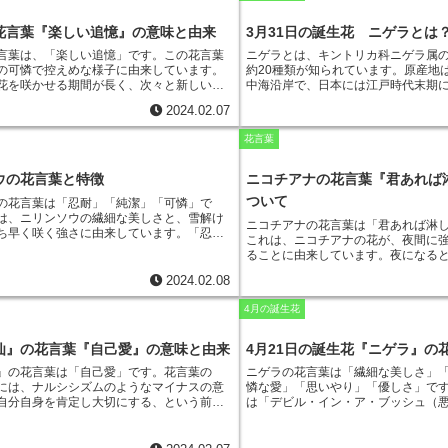
身ぐるみをはぎ取り、投げ捨てて行きまし
え困難な状況にあっても、友情を貫
、全裸のまま森の中をさまよっていまし
とを象徴しています。
花言葉『楽しい追憶』の意味と由来
3月31日の誕生花 ニゲラとは
、菫の花が咲いているのを見つけました。
言葉は、「楽しい追憶」です。この花言葉
ニゲラとは、キントリカ科ニゲラ属
の花の群れの中に身を隠し、強盗から逃れ
の可憐で控えめな様子に由来しています。
約20種類が知られています。原産地
盗は、李氏を捕まえることができず、森の
花を咲かせる期間が長く、次々と新しい花
中海沿岸で、日本には江戸時代末期
出しました。李氏は、菫の花に感謝し、
す。その様子は、毎日が楽しく、新しい発
花期は4～6月で、花色は青、ピンク
花言葉を与えました。
2024.02.07
生を表していると考えられています。ま
ります。
ニゲラの風貌は、他の花と
は、朝に咲き、夕方にはしぼんでしまう一
ます
。花弁は5枚ですが、花弁が細長
花言葉
その儚い命は、過ぎ去った日々を思い出さ
り、花の中央に大きな蕊（しべ）が
情を誘います。
この花言葉にちなんで、
数あり、葯（やく）が黒色をしてい
大切な人との思い出を贈りたいときや、故
が黒っぽく見えます。ニゲラの実は
ウの花言葉と特徴
ニコチアナの花言葉『君あれば
きに贈られることがあります。
その独特な風貌から魔女の足、星草
ついて
の花言葉
は「忍耐」「純潔」「可憐」で
ヨーロッパでは「呪いを解く」とし
は、ニリンソウの繊細な美しさと、雪解け
す。ニゲラは、花壇や鉢植えで楽し
ニコチアナの花言葉は「君あれば淋
ち早く咲く強さに由来しています。「忍
です。花を長く楽しむためには、水
これは、ニコチアナの花が、夜間に
しい環境にも耐え忍んで咲くニリンソウの
ように注意しましょう。また、ニゲ
ることに由来しています。夜になる
ています。
ニリンソウは、雪解けとともに
い場所を好みます。ニゲラは、花言
花の香りに誘われて、多くの虫たち
く花として知られていますが、その開花期
す。これは、ニゲラの独特な風貌に
2024.02.08
す。虫たちが集まることで、ニコチ
0日ほどととても短い
です。しかし、厳しい
また、ニゲラは「
夢
」の花言葉も持
感や淋しさを紛らわせることができ
忍んで咲くニリンソウの姿は、多くの人々
4月の誕生花
は、ニゲラの種子が星のように見え
め、ニコチアナの花を贈ることで、
えています。「純潔」は、ニリンソウの白
ます。
は孤独ではない」というメッセージ
由来しています。
ニリンソウの花の色は、
きます。また、ニコチアナの花言葉
仙』の花言葉『自己愛』の意味と由来
4月21日の誕生花『ニゲラ』の
も清らか
です。この花の色は、ニリンソウ
という意味もあります。
これは、ニ
象徴しています。「可憐」は、ニリンソウ
』の花言葉は
「自己愛」
です。花言葉の
ニゲラの花言葉は「繊細な美しさ」
夜になると強く香る性質があること
可憐な花の姿に由来しています。
ニリンソ
には、ナルシシズムのようなマイナスの意
憐な愛」「思いやり」「優しさ」
で
す。夜になると、ニコチアナの花の
とても小さく、可憐な姿をしています
。こ
自分自身を肯定し大切にする、という前向
は「デビル・イン・ア・ブッシュ（
多くの虫たちが集まってきます。そ
、多くの人々を魅了しています。
込められています。これは、ギリシャ神話
み）」という別名
を持ち、「妖艶な
まることで、ニコチアナの花は、甘
ナルキッソスという美 юноに由来していま
言葉も付けられています。
ニゲラ属に
す。この甘い香りは、人の記憶を呼
ッソスは、水仙の花に変えられた後も、自
ある
と言われており、そのうち20〜