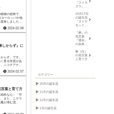
『スイカ
くことができるこ
ズラ』花
？
言葉と由
10月17日
来
の植物の総称
で、
の誕生花
はヨーロッパや地
『ダイヤ
に渡来しました。
モンドリ
、白、紫などがあ
2024.02.08
リー(花言
は一風変わってい
『麻』の
葉→また
く糸状になってお
花言葉
会う日を
あります。蕊は多
『運命』
楽しみ
るので、花の中央
の由来と
に、忍
「
黒い種子
」で、
淋しからず』に
意味
耐、箱入
と人々に呼ばれ、
椿（白）
り娘)』に
て親しまれていま
の花言葉
ついて
むことができる花
しからず」です。
と育て方
やりを切らさない
強く香る性質があ
ラは日当たりの良
と、ニコチアナの
葉が「
不思議
」で
が集まってきま
由来しています。
2024.02.07
アナの花は、孤独
カテゴリー
っています。これ
るのです。
そのた
ることからきてい
「君がいれば、私
10月の誕生花
を伝えることがで
には、「思い出」
花言葉と育て方
コチアナの花が、
11月の誕生花
「純粋な心」「可
に由来していま
す。また、
ニゲラ
香りに誘われて、
12月の誕生花
悪魔が潜む茂
して、虫たちが集
美しさ」という花
い香りを放ちま
1月の誕生花
は約150種類が
び覚ます効果があ
30種類が発達して