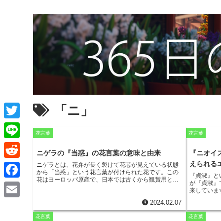
「ニ」
T
花言葉
花言葉
w
L
ニゲラの『当惑』の花言葉の意味と由来
『ニオイ
i
i
えられる
R
ニゲラとは、花弁が長く裂けて花芯が見えている状態
から「当惑」という花言葉が付けられた花です。
この
t
『貞淑』と
n
花はヨーロッパ原産で、日本では古くから観賞用とし
e
が『貞淑』
F
て栽培されています。
ニゲラの学名であるNigellaは、
t
来していま
e
ラテン語で「黒い」という意味を持ち、これはニゲラ
d
がいました
a
の種が黒っぽい色をしていることに由来しています。
2024.02.07
e
E
けました。
日本では、ニゲラはクロタネ草とも呼ばれています。
d
に持ち帰っ
c
ニゲラの花は、5～6月に咲き、青、白、ピンク、紫な
花言葉
花言葉
近くを歩い