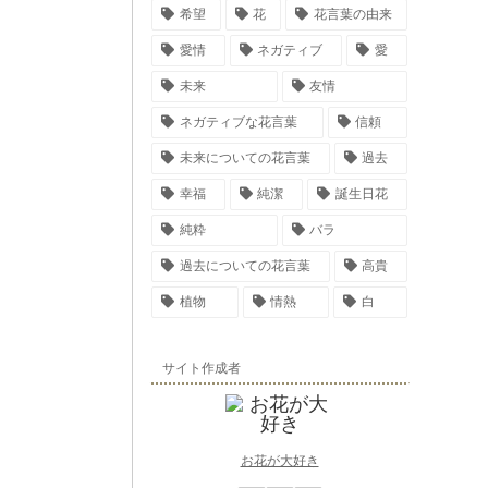
希望
花
花言葉の由来
愛情
ネガティブ
愛
未来
友情
ネガティブな花言葉
信頼
未来についての花言葉
過去
幸福
純潔
誕生日花
純粋
バラ
過去についての花言葉
高貴
植物
情熱
白
サイト作成者
お花が大好き