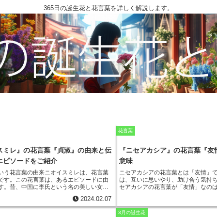
365日の誕生花と花言葉を詳しく解説します。
花言葉
スミレ』の花言葉『貞淑』の由来と伝
『ニセアカシア』の花言葉『友
エピソードをご紹介
意味
いう花言葉の由来
ニオイスミレは、花言葉
ニセアカシアの花言葉とは
「友情」
です。この花言葉は、あるエピソードに由
は、互いに思いやり、助け合う気持
す。昔、中国に李氏という名の美しい女性
セアカシアの花言葉が「友情」なの
。彼女は、ある日、森の中で菫の花を見つ
が、房状に集まって咲くことから、
2024.02.07
その菫の花は、とても美しくて、李氏は家
助け合っているように見えることに
て大切に育てました。ある日、李氏は家の
また、ニセアカシアは、乾燥や痩せ
3月の誕生花
ていたとき、強盗に襲われました。強盗
夫な植物です。
このことから、ニセ