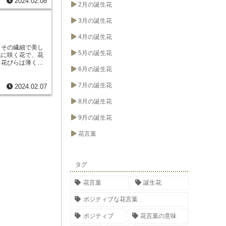
を贈ることで、
2024.02.08
2月の誕生花
mascena）は、
いうメッセージを
。この種は、西ア
3月の誕生花
30センチメートル
4月の誕生花
、その繊細で美し
5月の誕生花
先に咲く花で、花
。花びらは薄く、
6月の誕生花
えます。桜草の花
邪気」、「純粋」
の繊細で美しい姿
7月の誕生花
2024.02.07
若い女性の美しさ
います。また、桜
8月の誕生花
しい始まりを象徴
や公園などに植え
9月の誕生花
で鉢植えにして楽
やすい花なので、
花言葉
す。
タグ
花言葉
誕生花
ポジティブな花言葉
ポジティブ
花言葉の意味