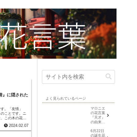
情』に隠された
よく見られているページ
マロニエ
です。「友情」
の花言葉
ちのことです。
ニ
『天才』
は、この木の花
の由来と
互いに支え合い、
2024.02.07
意味
由来しています。
6月22日
た土地でも育つ丈
の誕生花
アカシアは、たと