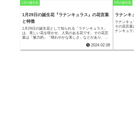
花は、その美しい見た目と香りの良さから、庭木とし
い花姿から
1月の誕生花
5月の誕生花
て人気があります。また、ライラックの花は、切り花
壇、コンテ
としても人気があり、フラワーアレンジメントに使用
います。
1月29日の誕生花『ラナンキュラス』の花言葉
ラナンキ
されることが多いです。
ライラックの花言葉は、「思
い出」以外にも、「純潔」「清らかな愛」「友情」な
と特徴
ラナンキュ
どの意味があります。これらの花言葉は、ライラック
その花言葉
1月29日の誕生花として知られる「ラナンキュラス」
の花の可憐な見た目と、その香りの良さから連想され
ナンキュラ
は、美しい花を咲かせ、人気のある花です。
その花言
たものです。ライラックの花は、贈り物として贈られ
に登場する
葉は「魅力的」「晴れやかな美しさ」などがあり、そ
ることもあり、その花言葉にちなんで、大切な人との
れています
の美しさから多くの人に愛されています。
ラナンキュ
思い出を忘れないようにという願いを込めて贈られる
しているた
2024.02.08
ラスは、もともとトルコやイラン原産のキンポウゲ科
ことが多いです。
ャ語「ラン
の植物です。
花びらは重なり合っており、花色はピン
ラスには、
ク、白、オレンジなどがあります。また、八重咲きや
まざまな色
一重咲きなどの種類があり、その花姿はバラに似たも
重咲き、ポ
のやボタンに似たものなど、バラエティに富んでいま
ュラスは、
す。
ラナンキュラスは、比較的育てやすい花です。
日
の時期にな
当たりのよい場所で育てることで、よく花を咲かせて
スを見るこ
くれます。ただし、水やりには注意が必要です。水を
与えすぎると根腐れを起こすことがあるため、土が乾
いてから水をやるようにしてください。
ラナンキュラ
スは、その美しさから、切り花として人気がありま
す。
また、鉢植えにして楽しむこともできます。その
可憐な花姿は、部屋に華やかさを与えてくれることで
しょう。