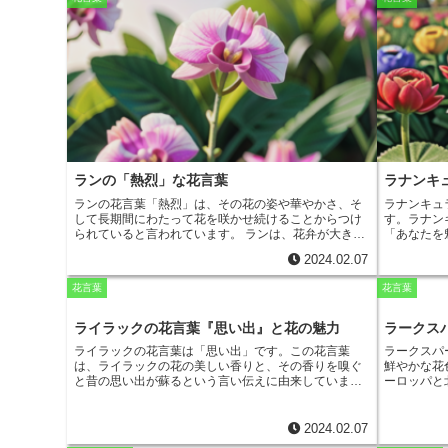
序を形成します。
花色は、赤、オレンジ、黄、白、紫
ました。あ
など多種多様で、花弁には放射状に筋が入っているの
泉に映った
が特徴です。
のほとりに
やがては衰
の死後、泉
の花がラッ
劇を戒める
ました。ラ
とき、また
る花です。
ランの「熱烈」な花言葉
ラナンキ
ランの花言葉「熱烈」は、その花の姿や華やかさ、そ
ラナンキュ
して長期間にわたって花を咲かせ続けることからつけ
す。ラナン
られていると言われています。
ランは、花弁が大きく
「あなたを
広がり、鮮やかな色をしているものが多く、熱帯雨林
らの花言葉
2024.02.07
などの温暖な気候に自生しています。その花姿は、情
しています
熱的で華やかであり、愛の告白やプロポーズの際に贈
て、それぞ
花言葉
花言葉
られる花として人気があります。また、ランは、長期
赤いラナン
間にわたって花を咲かせ続けることから、忍耐力や粘
ピンクのラ
り強さといった花言葉も持っています。
ランの花言葉
白いラナン
ライラックの花言葉『思い出』と花の魅力
ラークス
「熱烈」は、愛する人への熱い想いや、夢や目標に向
ラナンキュ
ライラックの花言葉は「思い出」です。この花言葉
ラークスパ
かって努力し続ける情熱を表現するのにぴったりで
にもおすす
は、ライラックの花の美しい香りと、その香りを嗅ぐ
鮮やかな花
す。また、その花姿の美しさから、インテリアとして
と昔の思い出が蘇るという言い伝えに由来していま
ーロッパと
飾るのもおすすめです。
ランを贈ったり、飾ったりす
す。また、ライラックの花は、別名「忘れな草」とも
されていま
ることで、愛する人との絆を深めたり、自分自身への
呼ばれ、この別名も「思い出」という花言葉を意味し
色は、白、
エールを送ったりすることができます。
ています。ライラックの花は、ヨーロッパ原産の落葉
は
60～10
2024.02.07
低木で、初夏に紫色の花を咲かせます。ライラックの
花弁で構成