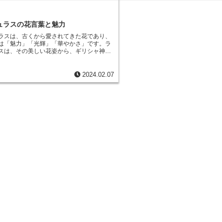
「記憶」「愛の告白」などです。花
、欧米では人気が高い花で、切り花や花
高貴な色として古くから親しまれて
ナ植えなど、さまざまな用途で利用されて
もまた高貴な花として扱われてきま
ンダーの香りは、リラックス効果が
ュラスの花言葉と魅力
ます。
ラスは、古くから愛されてきた花
であり、
は
「魅力」「光輝」「華やかさ」
です。ラ
スは、その美しい花姿から、ギリシャ神話
女神アフロディーテの涙から生まれたとさ
。ラナンキュラスは、バラのような花姿を
め、「
バラに似た花
」という意味のギリシ
2024.02.07
クス」が語源とされています。ラナンキュ
赤、ピンク、白、黄色、オレンジなど、さ
の花が咲きます。花の形も、一重咲き、八
ンポン咲きなど、さまざまです。ラナンキ
春から初夏にかけて花を咲かせるので、こ
ると、多くの花屋や園芸店でラナンキュラ
とができます。