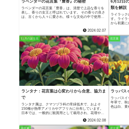
r
m
ラベンダーの花言葉『豊香』の秘密
6月12
i
e
類を解説
ラベンダーの花言葉「豊香」は、清楚で上品な香りを
a
表し、香りの女王と呼ばれています。
その香りの良さ
t
ライラック
b
は、古くから人々に愛され、様々な文化の中で使用さ
i
す。ライラ
れてきました。たとえば、古代エジプトでは、ラベン
から初夏に
o
ダーの香油が神聖な儀式に使用され、古代ローマで
l
イラックの
は、ラベンダーの香りを染料として使用していまし
2024.02.07
愛する人々
o
た。また、ラベンダーは、ヨーロッパや中東で薬用植
いう花言葉
物として使用され、気持ちを落ち着かせたり、睡眠を
11月の誕生花
花言葉
び起こす香
促進させたりする効果があると信じられていました。
k
の花の香り
現在でも、ラベンダーの香りは、アロマテラピーや香
の香りは、
水、化粧品などで広く使用されています。また、ラベ
出来事を呼
ンダーの花を乾燥させてポプリにしたり、ラベンダー
ます。「友
ティーにして飲用したりすることもあります。ラベン
友人への贈
ダーの香りは、リラックス効果や安眠効果があること
す。ライラ
が科学的に証明されており、心身の健康に良いとされ
を愛する人
ています。
です。ライ
気持ちや、
「純潔」と
らかな花の
ランタナ：花言葉は心変わりから合意、協力ま
ラッパス
います。ラ
の花を愛す
で
ラッパスイ
ます。ライ
年草で、秋
ランタナ属は、クマツヅラ科の常緑低木で、およそ
ち、邪悪な
色は白、黄
150種が熱帯アメリカやアフリカに分布しています。
す。
形の大きな
日本では、一般的に観賞用として栽培され、花壇や鉢
「尊敬」で
植えなどで楽しむことができます。
草丈は1～2mほど
少年ナルキ
2024.02.08
で、葉は対生し、卵形から楕円形をしています。
花期
は、その美
は春から秋にかけてで、小さな花が集まって球状の花
が、彼は誰
花言葉
花言葉