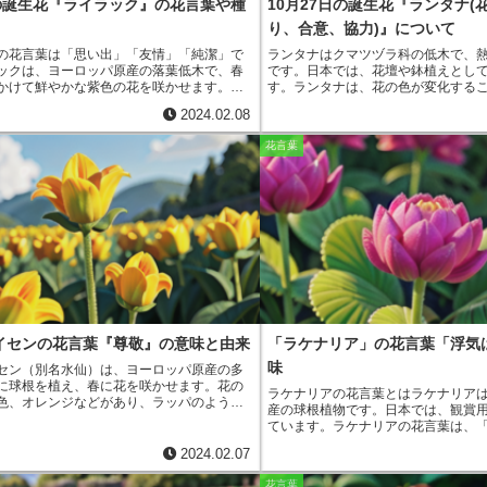
日の誕生花『ライラック』の花言葉や種
10月27日の誕生花『ランタナ(
り、合意、協力)』について
の花言葉は「思い出」「友情」「純潔」
で
ランタナ
は
クマツヅラ科
の低木で、
ックは、ヨーロッパ原産の落葉低木で、春
です。日本では、
花壇
や
鉢植え
とし
かけて鮮やかな紫色の花を咲かせます。ラ
す。ランタナは、
花の色が変化
する
花言葉は、その美しい花の色と、その花を
花が咲いた最初は黄色ですが、次第
2024.02.08
の情熱から由来しています。「思い出」と
色へと変化していきます。このため
は、ライラックの花が、大切な思い出を呼
呼ばれています。ランタナは、
花期
花言葉
りを放つことからきています。ライラック
で
花を楽しむことができます。また
は、甘く華やかで、人々を魅了します。そ
に優れており、
育てやすい
のも魅力
かつて愛した人との思い出や、楽しかった
び起こし、人々に温かい気持ちをもたらし
情」という花言葉は、ライラックの花が、
り物としてよく使われることからきていま
ックの花は、その美しい花の色と、その花
々の情熱から、友人への贈り物として最適
ラックの花を贈ることは、友人への感謝の
友情の大切さを伝えることができます。
いう花言葉は、ライラックの花が、その清
色と、その花を愛する人々の情熱からきて
イセンの花言葉『尊敬』の意味と由来
「ラケナリア」の花言葉「浮気
イラックの花は、その美しい花の色と、そ
る人々の情熱から、純潔の象徴とされてい
味
セン（別名水仙）は、ヨーロッパ原産の多
ラックの花を飾ることは、清らかな心を保
に球根を植え、春に花を咲かせます。花の
ラケナリアの花言葉とは
ラケナリア
ものを遠ざける効果があるとされていま
色、オレンジなどがあり、ラッパのような
産の球根植物です。日本では、観賞
花が特徴です。
ラッパスイセンの花言葉は
ています。ラケナリアの花言葉は、
、その由来は、ギリシャ神話に登場する美
です。この花言葉は、ラケナリアの
ッソスに由来しています。ナルキッソス
2024.02.07
通っていて、華奢な印象を与えるこ
しさゆえに、多くの女性から愛されました
く、簡単に壊れてしまうという意味
にも心を許さず、女性たちを傷つけていき
花言葉