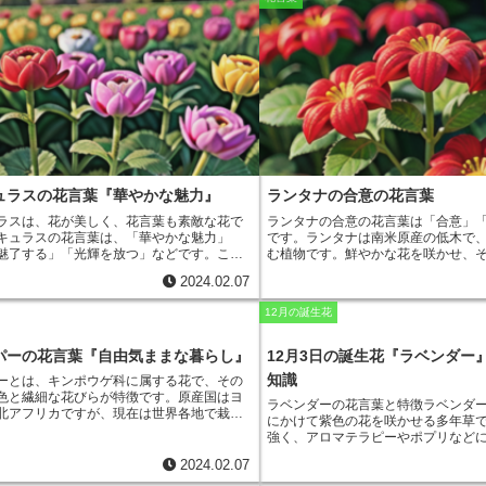
す。また、ラケナリアの花の色が黄
る日、ナルキッソスは森を歩いていると、
ら、黄色は浮気を連想させる色であ
自分の姿に恋をしてしまいました。彼は泉
葉が付けられたとも言われています
座り、自分の姿を眺めてはため息をつき、
は、黄色やオレンジ色のものが多く
弱して死んでしまいました。ナルキッソス
っています。花は、春から初夏にか
のほとりには白い花が咲き乱れました。こ
ケナリアは、水はけのよい土壌を好
パスイセンで、ナルキッソスの自惚れと悲
生育期に与えます。ラケナリアは、
ために、「尊敬」という花言葉をつけられ
ら、観賞用として人気があります。
ッパスイセンは、大切な人に敬意を表する
の花言葉は、「浮気はやめて」であ
、自分の気持ちを伝えるときなどに贈られ
のお守りとして贈られることもあり
ュラスの花言葉『華やかな魅力』
ランタナの合意の花言葉
ラスは、花が美しく、花言葉も素敵な花で
ランタナの合意の花言葉
は「
合意
」
キュラスの花言葉は、「華やかな魅力」
です。ランタナは南米原産の低木で
魅了する」「光輝を放つ」などです。これ
む植物です。鮮やかな花を咲かせ、
は、ラナンキュラスの美しさと魅力を表現
ンジ、黄色、紫、白などさまざまで
2024.02.07
。
また、ラナンキュラスは、花の色によっ
暑性、耐寒性に優れており、育てや
れ異なる花言葉を持っています。例えば、
た、花が長期間咲き続けるため、観
12月の誕生花
キュラスは「情熱的な愛」「熱烈な恋」、
があります。ランタナの名前は、ギ
ナンキュラスは「愛らしさ」「可憐さ」、
「
lanthan
」に由来します。「
lantha
キュラスは「純潔」「無邪気」などです。
という意味で、これはランタナの花
パーの花言葉『自由気ままな暮らし』
12月3日の誕生花『ラベンダー
ラスは、花言葉が素敵な花なので、贈り物
隠れてしまうことからきています。
知識
ーとは
、キンポウゲ科に属する花で、その
めです。
ら薬草として用いられてきました。
色と繊細な花びらが特徴です。原産国はヨ
には抗菌、抗炎症作用があり、風邪
ラベンダーの花言葉と特徴
ラベンダー
北アフリカですが、現在は世界各地で栽培
を緩和する効果があるといわれてい
にかけて紫色の花を咲かせる多年草
す。ラークスパーは、主に夏に開花し、花
タナの花は食用としても利用されて
強く、アロマテラピーやポプリなど
ピンク、青、紫など、さまざまです。草丈
ースに使われます。
ます。ラベンダーの花言葉は、「清
0センチ程度
で、花の形は
5つの萼片と5つの
2024.02.07
待」「沈黙」「優しさ」「安らぎ」
されています
。ラークスパーは、その美し