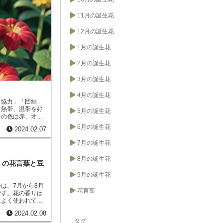
色であることか
るため、この花言
11月の誕生花
。ラケナリアの花
、花弁には筋が入
12月の誕生花
けて咲きます。ラ
みます。肥料は、
花が美しいことか
1月の誕生花
また、ラケナリア
るため、浮気防止
2月の誕生花
ます。
3月の誕生花
4月の誕生花
「
協力
」「
団結
」
、熱帯、温帯を好
5月の誕生花
その色は赤、オレ
す。ランタナは耐
6月の誕生花
2024.02.07
すい植物です。ま
賞用としても人気
7月の誕生花
リシャ語の
n
」とは「
隠す
」
8月の誕生花
が咲くと他の花が
』の花言葉と豆
ランタナは古くか
9月の誕生花
ランタナの花や葉
や腹痛などの症状
は、7月から8月
花言葉
ます。また、ラン
です。花の香りは
おり、ジャムやソ
によく使われてい
潔」「清浄」「期
2024.02.08
「心落ち着く」
タグ