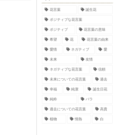
の色である紫は、
おり、ラベンダー
した。また、ラベ
花言葉
誕生花
あると言われてい
ポジティブな花言葉
ポジティブ
花言葉の意味
希望
花
花言葉の由来
愛情
ネガティブ
愛
未来
友情
ネガティブな花言葉
信頼
未来についての花言葉
過去
幸福
純潔
誕生日花
純粋
バラ
過去についての花言葉
高貴
植物
情熱
白