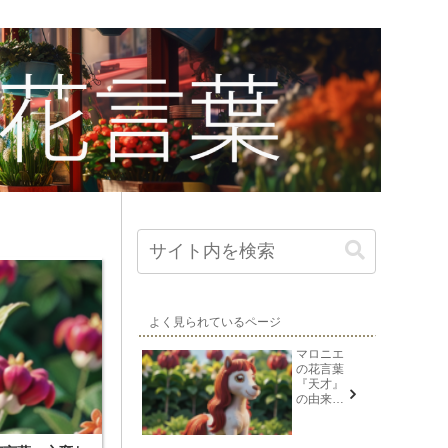
よく見られているページ
マロニエ
の花言葉
『天才』
の由来と
意味