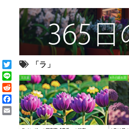
「ラ」
T
花言葉
6月の誕生花
w
L
i
i
R
t
n
e
F
t
e
d
a
e
E
d
c