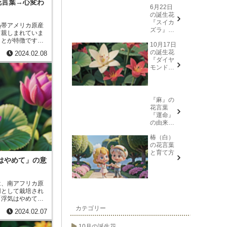
花言葉→心変わ
6月22日
の誕生花
『スイカ
熱帯アメリカ原産
ズラ』花
て親しまれていま
言葉と由
ことが特徴です。
10月17日
来
にオレンジ色、赤
の誕生花
2024.02.08
、
「七変化」
とも
『ダイヤ
が長く
、
10月頃ま
モンドリ
、
耐暑性
、
耐寒性
リー(花言
です。
葉→また
会う日を
楽しみ
『麻』の
に、忍
花言葉
耐、箱入
『運命』
り娘)』に
の由来と
ついて
意味
椿（白）
の花言葉
と育て方
はやめて」の意
は、南アフリカ原
用として栽培され
「浮気はやめて」
花が、花弁が透き
カテゴリー
2024.02.07
とから、浮気は脆
が込められていま
10月の誕生花