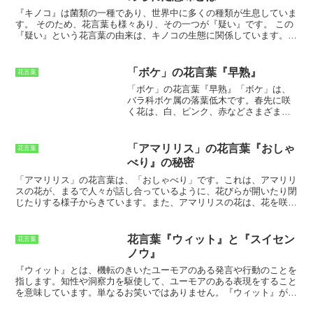
の実は、堅く丈夫で、冬の寒さや風雪にも耐えられることから、「強
い絆」や「友情」の象徴とされています。コブシの花言葉「友情」
『キノコ』は菌類の一種であり、世界中に多くの種類が生息していま
は、友人へのプレゼントや、友情を深めたい人への贈り物に最適で
す。
そのため、花言葉も様々あり、その一つが『疑い』です。 この
す。また、コブシの花を部屋に飾ることで、友情を育んだり、心を豊
『疑い』という花言葉の由来は、キノコの生態に関係しています。
かにしたりする効果が期待できます。
キノコは、地中や樹木などに生息しており、その姿は地面からニョキ
ニョキと生えているものが多く見られます。 しかし、キノコの中に
は、毒キノコと呼ばれる種類が存在し、食べると食中毒を起こす場合
「ボケ」の花言葉『早熟』
花言葉
があります。 そのため、キノコを食べる際には、毒キノコかどうか
「ボケ」の花言葉『早熟』
「ボケ」は、
をしっかりと見分ける必要があります。 キノコの毒性は、その種類
バラ科ボケ属の落葉低木です。春先に咲
によって異なり、中には非常に強い毒を持つものも存在します。誤っ
く花は、白、ピンク、赤などさまざまな
て毒キノコを食べてしまうと、最悪の場合、死に至ることもありま
色があります。「ボケ」の花言葉は「早
す。 そのため、キノコを食べる際には、十分に注意する必要があり
熟」です。これは、「ボケ」の花が早く
ます。キノコの毒性は、その種類によって異なり、中には非常に強い
咲くことからきています。
「ボケ」の花
毒を持つものも存在します。誤って毒キノコを食べてしまうと、最悪
「アマリリス」の花言葉『おしゃ
花言葉
は、春の訪れを告げる花として親しまれ
の場合、死に至ることもあります。 そのため、キノコを食べる際に
べり』の秘密
ています。
「ボケ」の花言葉とは
「ボ
は、十分に注意する必要があります。
ケ」の花言葉は、「早熟」のほかにも、
「アマリリス」の花言葉は、「おしゃべり」です。
これは、アマリリ
「愛嬌」「快活」「清楚」などがありま
スの花が、まるで人々が話し合っているように、花びらが開いたり閉
す。これらの花言葉は、「ボケ」の花の
じたりする様子からきています。また、アマリリスの花は、花を咲か
愛らしい姿や、明るい花色がイメージさ
せる時期が長く、その間ずっと咲き続けています。これは、まるで
れています。「ボケ」の花は、贈り物
人々がずっと話をし続けているようにも見えます。そのため、アマリ
や、お部屋の飾りとして人気がありま
リスの花は、「おしゃべり」の花言葉が付けられたのです。アマリリ
花言葉『ウィット』と『スイセン
花言葉
す。また、「ボケ」は、盆栽にもよく使
スの花は、その美しい花姿から、古くから愛されてきました。日本で
ノウ』
われています。「ボケ」は、育てやすい
も、アマリリスは、観賞用として広く栽培されています。また、アマ
花木です。日当たりのよい場所で育て、
リリスの花は、花言葉が「おしゃべり」であることから、結婚式や誕
『ウィット』とは、機転のきいたユーモアのある発言や行動のことを
適度に水やりをすれば、よく育ちます。
生日などのプレゼントとしても人気があります。
指します。知性や洞察力を駆使して、ユーモアのある表現をすること
また、「ボケ」は、病害虫にも強いの
を意味しています。単なるお笑いではありません。
『ウィット』が求
で、初心者でも育てやすい花木です。
められる場面は、日常生活のあらゆるシーンで起こりえます。例え
「ボケ」の花は、早春に咲きます。花