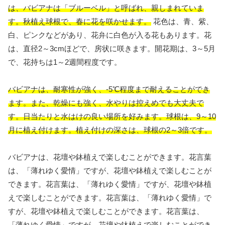
は、バビアナは「ブルーベル」と呼ばれ、親しまれていま
す。秋植え球根で、春に花を咲かせます。
花色は、青、紫、
白、ピンクなどがあり、花弁に白色が入る花もあります。花
は、直径2～3cmほどで、房状に咲きます。開花期は、3～5月
で、花持ちは1～2週間程度です。
バビアナは、耐寒性が強く、-5℃程度まで耐えることができ
ます。また、乾燥にも強く、水やりは控えめでも大丈夫で
す。日当たりと水はけの良い場所を好みます。球根は、9～10
月に植え付けます。植え付けの深さは、球根の2～3倍です。
バビアナは、花壇や鉢植えで楽しむことができます。花言葉
は、「薄れゆく愛情」ですが、花壇や鉢植えで楽しむことが
できます。花言葉は、「薄れゆく愛情」ですが、花壇や鉢植
えで楽しむことができます。花言葉は、「薄れゆく愛情」で
すが、花壇や鉢植えで楽しむことができます。花言葉は、
「薄れゆく愛情」ですが、花壇や鉢植えで楽しむことができ