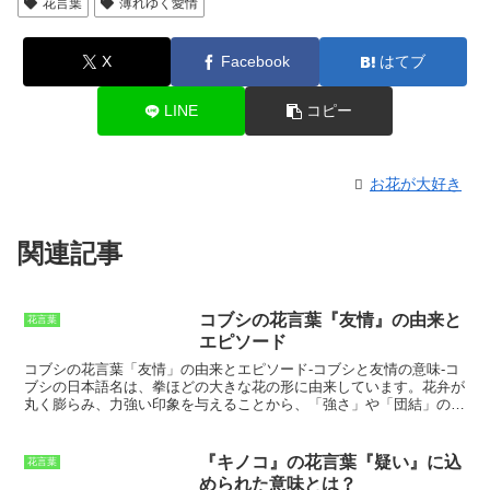
花言葉
薄れゆく愛情
X
Facebook
はてブ
LINE
コピー
お花が大好き
関連記事
コブシの花言葉『友情』の由来と
花言葉
エピソード
コブシの花言葉「友情」の由来とエピソード
-コブシと友情の意味-コ
ブシの日本語名は、拳ほどの大きな花の形に由来しています。花弁が
丸く膨らみ、力強い印象を与えることから、「強さ」や「団結」の象
徴とされてきました。また、コブシの花は、早春に咲くことから、
「新しい始まり」や「希望」のシンボルともされています。コブシの
花言葉「友情」は、コブシの木が、互いに寄り添うように枝を伸ば
『キノコ』の花言葉『疑い』に込
花言葉
し、花を咲かせることから生まれたと言われています。また、コブシ
められた意味とは？