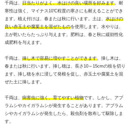
千両は、
日当たりがよく、水はけの良い場所を好みます
。耐
寒性は強く、マイナス10℃程度の寒さにも耐えることができ
ます。植え付けは、春または秋に行います。土は、
水はけの
良い赤玉土や腐葉土を混ぜたもの
を使用します。水やりは、
土が乾いたらたっぷり与えます。肥料は、春と秋に緩効性化
成肥料を与えます。
千両は、
挿し木で容易に増やすことができます
。挿し木は、
春または秋に行います。挿し穂は、長さ10～15cmの枝を切り
ます。挿し穂を水に浸して発根を促し、赤玉土や腐葉土を混
ぜた土に挿します。
千両は、
病害虫に強く、育てやすい植物
です。しかし、アブ
ラムシやカイガラムシが発生することがあります。アブラム
シやカイガラムシが発生したら、殺虫剤を散布して駆除しま
す。