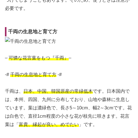
必要です。
千両の生息地と育て方
–
可憐な花言葉をもつ『千両』
–
-#
千両の生息地と育て方
-#
千両は、
日本、中国、韓国原産の常緑低木
です。日本国内で
は、本州、四国、九州に分布しており、山地や森林に生息し
ています。葉は濃緑色で、長さ5～10cm、幅2～3cmです。花
は白色で、直径1cm程度の小さな花が枝先に咲きます。花言
葉は「
富貴、縁起が良い、めでたい
」です。