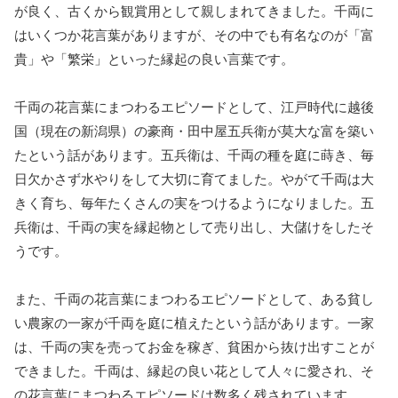
が良く、古くから観賞用として親しまれてきました。千両に
はいくつか花言葉がありますが、その中でも有名なのが「富
貴」や「繁栄」といった縁起の良い言葉です。
千両の花言葉にまつわるエピソードとして、江戸時代に越後
国（現在の新潟県）の豪商・田中屋五兵衛が莫大な富を築い
たという話があります。五兵衛は、千両の種を庭に蒔き、毎
日欠かさず水やりをして大切に育てました。やがて千両は大
きく育ち、毎年たくさんの実をつけるようになりました。五
兵衛は、千両の実を縁起物として売り出し、大儲けをしたそ
うです。
また、千両の花言葉にまつわるエピソードとして、ある貧し
い農家の一家が千両を庭に植えたという話があります。一家
は、千両の実を売ってお金を稼ぎ、貧困から抜け出すことが
できました。千両は、縁起の良い花として人々に愛され、そ
の花言葉にまつわるエピソードは数多く残されています。