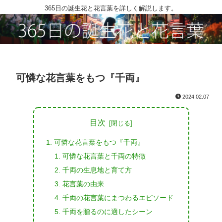
365日の誕生花と花言葉を詳しく解説します。
可憐な花言葉をもつ『千両』
2024.02.07
目次
可憐な花言葉をもつ『千両』
可憐な花言葉と千両の特徴
千両の生息地と育て方
花言葉の由来
千両の花言葉にまつわるエピソード
千両を贈るのに適したシーン