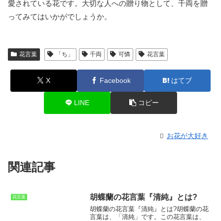
愛されている花です。大切な人への贈り物として、千両を贈
ってみてはいかがでしょうか。
花言葉
「ち」
千両
可憐
花言葉
X
Facebook
はてブ
LINE
コピー
お花が大好き
関連記事
胡蝶蘭の花言葉『清純』とは?
花言葉
胡蝶蘭の花言葉『清純』とは?胡蝶蘭の花
言葉は、
「清純」
です。この花言葉は、