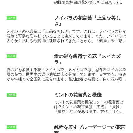
胡蝶蘭の純白の花の美しさに由来してい
ます。また、胡蝶蘭は花持ちが良く、長
く楽しむことができることから、
「長
寿」
や
「永遠」
という花言葉も持ってい
ノイバラの花言葉『上品な美し
花言葉
ます。胡蝶蘭は、誕生日や記念日などの
さ』
祝い事に贈るのに最適なお花です。胡蝶
蘭の花言葉『清純』の意味胡蝶蘭の花言
ノイバラの花言葉は「上品な美しさ」
です。これは、ノイバラの花が
葉『清純』には、
「汚れがないこと」
清楚で可憐な姿をしていることに由来しています。また、ノイバラは
「純粋なこと」
という意味があります。
古くから薬用や観賞用に栽培されてきたことから、「健康」や「繁
胡蝶蘭の純白の花は、その美しさから、
栄」などの花言葉も持っています。ノイバラは、ヨーロッパ原産のバ
古くから「清純」の象徴とされてきまし
ラの一種です。日本には古くから渡来しており、各地の野山に自生し
た。また、胡蝶蘭は花持ちが良く、長く
ています。ノイバラの花は5～6月頃に見頃を迎えます。花の色は白
愛の絆を象徴する花『スイカズ
花言葉
楽しむことができることから、「永遠」
やピンク、赤などがあり、花弁は5枚です。ノイバラの実は秋になる
ラ』
や「長寿」という花言葉も持っていま
と赤く熟し、食用や薬用として利用されます。
ノイバラの花言葉「上
す。胡蝶蘭は、誕生日や記念日などの祝
品な美しさ」は、その清楚で可憐な姿に由来しています。
ノイバラは
愛の絆を象徴する花「スイカズラ」
スイカズラは、忍冬科スイカズラ
い事に贈るのに最適なお花です。
古くから薬用や観賞用に栽培されてきたことから、「健康」や「繁
属の花で、世界中の温帯地域に広く分布しています。日本でも北海道
栄」などの花言葉も持っています。ノイバラの花言葉は、その美しい
から沖縄まで全国的に見られます。花期は春から夏で、白い花を咲か
姿と有益な性質を反映しています。
せます。花は小さな杯状で、先端が5つに分かれています。花言葉は
「愛の絆」です。
可憐な見た目のスイカズラの花
スイカズラの花は、
その可憐な見た目で人々を魅了します。花は小さく、白い花弁が5つ
ミントの花言葉と機能
花言葉
に分かれています。花弁にはしばしば網目模様が入っており、それが
ミントの花言葉と機能ミントの花言葉と
さらに花を可憐に見せています。花には甘い香りを放ち、その香りは
は？
ミントの花言葉は「美徳」「貞操」
遠くまで届きます。また、スイカズラの花は、蜜をたくさん含んでい
「知恵」
などがあります。古代ギリシャ
ます。そのため、ミツバチや蝶などの昆虫が好んで訪れます。
では、ミントはアフロディーテ、愛と美
の女神に捧げられていました。これは、
ミントのさわややかな香りや、その薬効
純粋を表すブルーデージーの花言
花言葉
に由来すると言われています。また、ミ