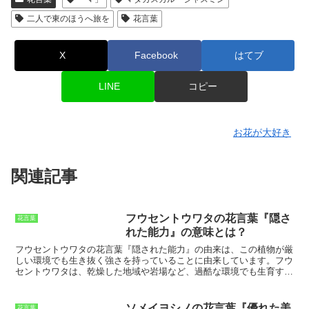
二人で東のほうへ旅を
花言葉
X
Facebook
はてブ
LINE
コピー
お花が大好き
関連記事
フウセントウワタの花言葉『隠さ
花言葉
れた能力』の意味とは？
フウセントウワタの花言葉『隠された能力』の由来
は、この植物が厳
しい環境でも生き抜く強さを持っていることに由来しています。フウ
セントウワタは、乾燥した地域や岩場など、過酷な環境でも生育する
ことができる植物です。また、フウセントウワタは、葉や茎に水分を
蓄えることができ、干ばつにも強い植物です。このような強さから、
フウセントウワタには『隠された能力』という花言葉が付けられまし
ソメイヨシノの花言葉『優れた美
花言葉