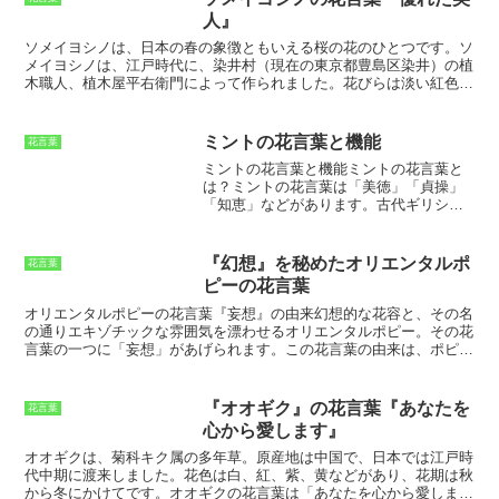
た。フウセントウワタは、困難に直面しても決してあきらめない強さ
人』
を持ち、その強さが『隠された能力』として花言葉に表現されていま
す。
ソメイヨシノは、日本の春の象徴ともいえる桜の花のひとつです。
ソ
メイヨシノは、江戸時代に、染井村（現在の東京都豊島区染井）の植
木職人、植木屋平右衛門によって作られました。花びらは淡い紅色
で、花びらの先端は少し尖っています。ソメイヨシノは、花持ちがよ
く、開花期間が長く、また、病気にも強いのが特徴です。そのため、
ソメイヨシノは、日本の各地に植えられ、広く愛されるようになりま
ミントの花言葉と機能
花言葉
した。
ソメイヨシノの花言葉は「優れた美人」です。
これは、ソメイ
ミントの花言葉と機能ミントの花言葉と
ヨシノの美しい花姿に由来しています。ソメイヨシノの花は、淡い紅
は？
ミントの花言葉は「美徳」「貞操」
色で、花びらの先端は少し尖っています。また、ソメイヨシノの花
「知恵」
などがあります。古代ギリシャ
は、花持ちがよく、開花期間が長く、また、病気にも強いのが特徴で
では、ミントはアフロディーテ、愛と美
す。そのため、ソメイヨシノは、日本の各地に植えられ、広く愛され
の女神に捧げられていました。これは、
るようになりました。
ミントのさわややかな香りや、その薬効
『幻想』を秘めたオリエンタルポ
花言葉
に由来すると言われています。また、ミ
ピーの花言葉
ントは、歯磨き粉や口臭予防剤などのオ
ーラルケア製品にもよく使われていま
オリエンタルポピーの花言葉『妄想』の由来
幻想的な花容と、その名
す。これは、ミントの殺菌作用や、爽快
の通りエキゾチックな雰囲気を漂わせるオリエンタルポピー。その花
感を与える効果があるためです。さら
言葉の一つに「妄想」があげられます。この花言葉の由来は、ポピー
に、ミントは、消化不良や腹痛を緩和す
の花が幻覚を引き起こすアヘンという麻薬の原料となることによるも
る効果もあると言われています。これ
のです。ポピーの花から採取されるアヘンは、鎮痛作用のある薬用と
は、ミントの鎮静作用や、消化を促進す
して利用されてきた一方で、その強い依存性から乱用されてきた歴史
『オオギク』の花言葉『あなたを
花言葉
る効果があるためです。
があります。オリエンタルポピーの「妄想」という花言葉は、こうし
心から愛します』
たアヘンの影響に由来していると考えられています。オリエンタルポ
ピーの花言葉は、「妄想」以外にも「恋の夢」「忘却」「眠り」など
オオギク
は、菊科キク属の多年草。原産地は中国で、日本では江戸時
があります。これらの花言葉は、ポピーの花の美しさや、そのアヘン
代中期に渡来しました。花色は白、紅、紫、黄などがあり、花期は秋
に由来する鎮静作用、催眠作用などから生まれたと考えられます。
から冬にかけてです。
オオギク
の花言葉は「あなたを心から愛しま