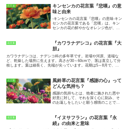
を信頼します」ですが、これは『ジンジ
します。葉は披針形で、対生していま
キンセンカの花言葉『悲嘆』の意
花言葉
ャー』の花が、強い生命力と丈夫さを持
す。花は小さく、径1～2cmほど。花色は
味と由来
っていることに由来すると言われていま
赤、ピンク、白などがあります。開花期
す。『ジンジャー』は、乾燥や暑さに強
は5～7月です。アグロステンマは、日当
-
キンセンカの花言葉『悲嘆』の意味
-キン
く、また、病害虫にも強い植物です。そ
たりの良い場所を好み、水はけの良い土
センカの花言葉である
「悲嘆」
は、キン
のため、「あなたを信頼します」という
壌でよく育ちます。耐寒性も強く、育て
センカの花の鮮やかなオレンジ色が、
沈
花言葉が付けられたのです。
やすい花です。
んだ気持ちを明るくしてくれる
というと
ころから来ていると言われています。ま
た、キンセンカの花が、
明るく元気な色
『カワラナデシコ』の花言葉『大
花言葉
合いをしていることから
、
「明るい気持
胆』
ちになる」
という意味でも使われるよう
になりました。
カワラナデシコは、ナデシコ科の多年草です。
岩場や河原、道端な
ど、乾燥した場所に生えます。
高さが30～60cmで、茎は直立して分
枝します。葉は細長く、先端が尖っています。
花期は5～8月で、茎
の先に紅紫色の花を咲かせます。花は5弁花で、花びらは切れ込んで
います。
カワラナデシコは、名の通り川原に生えていますが、岩場や
道端などの乾燥した場所にも生えています。また、カワラナデシコ
風鈴草の花言葉『感謝の心』って
花言葉
は、花言葉が「大胆」です。これは、カワラナデシコが、岩場や河原
どんな気持ち？
などの厳しい環境でも力強く生き抜く姿からきています。
感謝の気持ちとは、他者に施された恩や
好意に対して、それを深く心に刻み、そ
のお返しをしたいと願う感情のことで
す。
それは、人間関係を築き維持してい
く上で不可欠な心の持ちようで、お互い
に感謝の気持ちを伝え合うことで、人間
『イヌサフラン』の花言葉『永
花言葉
関係はより強固なものとなります。感謝
続』の由来と意味
の気持ちは、言葉で伝えることもできれ