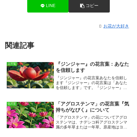
LINE
コピー
お花が大好き
関連記事
『ジンジャー』の花言葉：あなた
花言葉
を信頼します
『ジンジャー』の花言葉あなたを信頼し
ます
『ジンジャー』の花言葉は「あなた
を信頼します」です。『ジンジャー』は
ショウガ科ハナショウガ属の多年草で、
東南アジア原産の植物です。日本では古
くから観賞用として栽培されており、花
「アグロステンマ」の花言葉『気
花言葉
壇や鉢植えなどで楽しまれています。
持ちがなびく』について
『ジンジャー』の花は、夏から秋にかけ
て咲き、赤、オレンジ、黄色、白など、
「アグロステンマ」の花について
アグロ
さまざまな色があります。『ジンジャ
ステンマは、ナデシコ科アグロステンマ
ー』の花は、その鮮やかな色と美しい形
属の多年草または一年草。原産地はヨー
から、人気のある花となっています。ま
ロッパ、地中海沿岸、アジア西部です。
た、『ジンジャー』の花言葉は「あなた
草丈は30～80cmくらいで、直立して生長