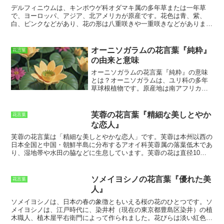
バンダは、高温多湿を好む植物ですが、
虚なことから、謙虚な人の象徴とされて
デルフィニウムは、キンポウゲ科オダマキ属の多年草または一年草
日本の気候でも栽培することができま
います。アベリアは、清楚で可憐な花を
で、ヨーロッパ、アジア、北アメリカが原産です。花色は青、紫、
す。ただし、冬には室内で管理する必要
咲かせる植物です。花色は白、ピンク、
白、ピンクなどがあり、花の形は八重咲きや一重咲きなどがありま
があります。バンダを栽培する際には、
赤などがあります。アベリアは、庭や公
す。開花時期は春から秋で、花期が長く楽しめます。デルフィニウム
水やりと肥料やりを適切に行うことが大
園、街路樹としてよく植えられていま
は、ギリシャ神話のアポロン神が、恋人の乙女ヒュアキントゥスを誤
切です。
バンダは、その美しい花姿と華
す。謙虚さは、人間関係においても重要
って射殺してしまった際に、その血から生まれた花とされています。
やかな色彩で、世界中のラン愛好家から
オーニソガラムの花言葉『純粋』
花言葉
な要素です。謙虚な人は、他者を尊重
デルフィニウムという名前は、ギリシャ語で「イルカ」を意味する
人気を集めるラン科の植物です。バンダ
の由来と意味
し、自分の意見を押し付けません。ま
「デルフィス」に由来しています。これは、
デルフィニウムの花の形
の花は、大きく華やかで、その美しさは
た、謙虚な人は、他者の意見に耳を傾
がイルカの頭に似ている
ことに由来しています。デルフィニウムは、
オーニソガラムの花言葉『純粋』の意味
格別です。花色は白、ピンク、赤、紫な
け、それを受け入れることができます。
その優雅な花姿から、「高貴」「威厳」「気品」などの花言葉を持っ
とは？
オーニソガラムは、ユリ科の多年
ど、さまざまなものがあり、香りも芳醇
謙虚さは、人間関係を円滑にし、良好な
ています。また、ギリシャ神話に由来して、「悲しみ」や「永遠の
草球根植物です。原産地は南アフリカ
で魅惑的です。バンダは、高温多湿を好
関係を築くのに役立ちます。アベリアの
愛」などの花言葉も持っています。
で、世界各地で栽培されています。花は
む植物ですが、日本の気候でも栽培する
花言葉の謙虚は、
人として大切な心構え
白色、ピンク色、紫色などさまざまな色
ことができます。
の一つ
です。謙虚な人は、他者から尊敬
があり、花びらは6枚です。花言葉は「純
芙蓉の花言葉『精細な美しとやか
花言葉
され、愛されます。アベリアの花言葉の
粋」です。オーニソガラムの花言葉「純
な恋人』
謙虚を胸に、日々謙虚に生きていきたい
粋」は、花の色が白く汚れがないことに
ものです。
由来します。白色は、清らかさや純粋さ
芙蓉の花言葉は「精細な美しとやかな恋人」
です。芙蓉は本州以西の
を連想させる色です。また、オーニソガ
日本全国と中国・朝鮮半島に分布するアオイ科芙蓉属の落葉低木であ
ラムの花は、花びらが6枚で、花の中央に
り、湿地帯や水田の脇などに生息しています。芙蓉の花は直径10～
は雌しべが1本突き出ています。この形
15cmほどの大きさで、花びらは5枚です。花の色は白、ピンク、青、
が、花嫁が持つブーケを連想させること
紫など様々で、開花時期は7～9月です。芙蓉の花は、その美しさか
から、「純粋」という花言葉が付いたと
ら古くから愛され、日本では平安時代の貴族の間で花見が盛んに行わ
ソメイヨシノの花言葉『優れた美
花言葉
もいわれています。オーニソガラムは、
れました。また、芙蓉の花は薬用効果があるとされており、咳や痰を
人』
花言葉の通り、純粋で清らかな印象を与
止める効果があるとされています。
える花です。そのため、花束やアレンジ
ソメイヨシノは、日本の春の象徴ともいえる桜の花のひとつです。
ソ
メントに人気があります。また、オーニ
メイヨシノは、江戸時代に、染井村（現在の東京都豊島区染井）の植
ソガラムの花は、花持ちが良く、切り花
木職人、植木屋平右衛門によって作られました。花びらは淡い紅色