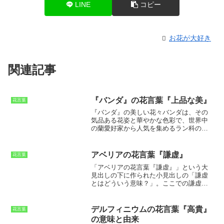
LINE
コピー
お花が大好き
関連記事
『バンダ』の花言葉『上品な美』
花言葉
『バンダ』の美しい花々
バンダは、その
気品ある花姿と華やかな色彩で、世界中
の蘭愛好家から人気を集めるラン科の植
物です。バンダ属には約100種類が知られ
ており、その多くが東南アジアの熱帯雨
林に自生しています。バンダは、着生ラ
アベリアの花言葉『謙虚』
花言葉
ンの一種で、木や岩肌に根を張って生息
「アベリアの花言葉『謙虚』」という大
しています。バンダの花は、大きく華や
見出しの下に作られた小見出しの「謙虚
かで、その美しさは格別です。花色は
とはどういう意味？」。ここでの謙虚と
白、ピンク、赤、紫など、さまざまなも
は、
控えめで、自分を誇らないこと。
謙
のがあり、香りも芳醇で魅惑的です。バ
虚な人は、自分の才能や実績をひけらか
ンダの花は、長い花茎の先に数輪ずつ咲
したりせず、常に謙虚に振る舞います。
きます。花びらは大きく展開し、その姿
デルフィニウムの花言葉『高貴』
花言葉
謙虚さは、美徳とされ、他者から尊敬さ
はまるで蝶が舞っているかのようです。
の意味と由来
れるものです。アベリアは、花言葉が謙