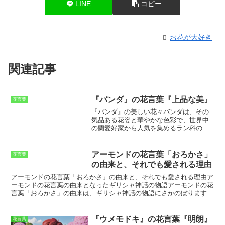
LINE
コピー
お花が大好き
関連記事
『バンダ』の花言葉『上品な美』
花言葉
『バンダ』の美しい花々
バンダは、その
気品ある花姿と華やかな色彩で、世界中
の蘭愛好家から人気を集めるラン科の植
物です。バンダ属には約100種類が知られ
ており、その多くが東南アジアの熱帯雨
林に自生しています。バンダは、着生ラ
アーモンドの花言葉「おろかさ」
花言葉
ンの一種で、木や岩肌に根を張って生息
の由来と、それでも愛される理由
しています。バンダの花は、大きく華や
かで、その美しさは格別です。花色は
アーモンドの花言葉「おろかさ」の由来と、それでも愛される理由
ア
白、ピンク、赤、紫など、さまざまなも
ーモンドの花言葉の由来となったギリシャ神話の物語
アーモンドの花
のがあり、香りも芳醇で魅惑的です。バ
言葉「おろかさ」の由来は、ギリシャ神話の物語にさかのぼります。
ンダの花は、長い花茎の先に数輪ずつ咲
この物語の主人公は、美少女フィリスという女性です。フィリスは、
きます。花びらは大きく展開し、その姿
デーモフォーンという男性と恋に落ち、結婚を約束しました。しか
はまるで蝶が舞っているかのようです。
し、デーモフォーンはフィリスを置いて旅に出てしまいました。フィ
『ウメモドキ』の花言葉『明朗』
花言葉
バンダは、高温多湿を好む植物ですが、