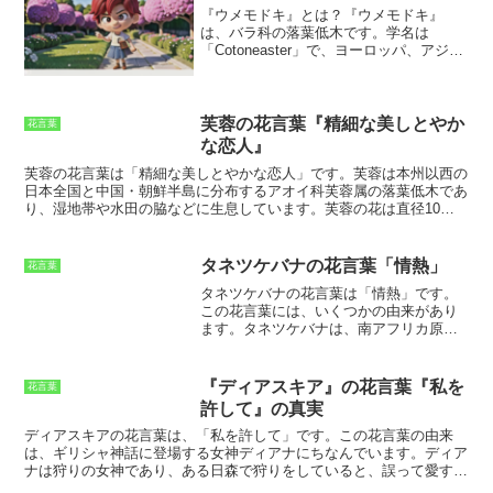
リスは、デーモフォーンの帰りを待ち続けましたが、ついに待ちきれ
『ウメモドキ』とは？
『ウメモドキ』
日本の気候でも栽培することができま
ずに亡くなってしまいました。フィリスが亡くなった後、彼女の墓に
は、バラ科の落葉低木です。
学名は
す。ただし、冬には室内で管理する必要
アーモンドの木が生えました。この木は、フィリスの悲しみの涙から
「Cotoneaster」で、ヨーロッパ、アジ
があります。バンダを栽培する際には、
育ったと言われています。アーモンドの花言葉「おろかさ」は、フィ
ア、北アメリカに約100種が分布
していま
水やりと肥料やりを適切に行うことが大
リスがデーモフォーンを待ち続けたことを「愚か」とみなしたことに
す。そのうち、日本で自生しているもの
切です。
バンダは、その美しい花姿と華
由来しています。しかし、アーモンドの花は「おろかさ」の花言葉を
は約20種です。
樹高は1～3メートルほど
やかな色彩で、世界中のラン愛好家から
持つにもかかわらず、愛される花です。その理由は、アーモンドの花
で、葉は楕円形をしていて、縁に鋸歯が
人気を集めるラン科の植物です。バンダ
芙蓉の花言葉『精細な美しとやか
が春の訪れを告げる花だからです。アーモンドの花は、2月から3月
花言葉
あります。
初夏に白い花を咲かせ、秋に
の花は、大きく華やかで、その美しさは
にかけて咲き始めます。この季節は、まだ寒さが残る時期ですが、ア
な恋人』
なると赤い実をつけます。
実は食用にな
格別です。花色は白、ピンク、赤、紫な
ーモンドの花が咲くと春が近づいていることを感じられます。アーモ
芙蓉の花言葉は「精細な美しとやかな恋人」
です。芙蓉は本州以西の
りますが、酸味が強いので、生で食べる
ど、さまざまなものがあり、香りも芳醇
ンドの花は、春の訪れを告げる花であり、希望と喜びを象徴する花な
日本全国と中国・朝鮮半島に分布するアオイ科芙蓉属の落葉低木であ
ことはできません。ジャムやゼリーなど
で魅惑的です。バンダは、高温多湿を好
のです。
り、湿地帯や水田の脇などに生息しています。芙蓉の花は直径10～
に加工して食べられます。
『ウメモド
む植物ですが、日本の気候でも栽培する
15cmほどの大きさで、花びらは5枚です。花の色は白、ピンク、青、
キ』は、庭木として人気があり、公園や
ことができます。
紫など様々で、開花時期は7～9月です。芙蓉の花は、その美しさか
道路沿いに植えられています。
他にも、
ら古くから愛され、日本では平安時代の貴族の間で花見が盛んに行わ
盆栽としても楽しむことができます。
タネツケバナの花言葉「情熱」
花言葉
れました。また、芙蓉の花は薬用効果があるとされており、咳や痰を
タネツケバナの花言葉は「情熱」です。
止める効果があるとされています。
この花言葉には、いくつかの由来があり
ます。タネツケバナは、南アフリカ原産
の多年草です。日本では、明治時代に導
入され、各地で栽培されるようになりま
した。タネツケバナは、鮮やかなオレン
『ディアスキア』の花言葉『私を
花言葉
ジ色の花を咲かせます。この花の色が、
許して』の真実
情熱を連想させることから、花言葉に
「情熱」がつけられたという説がありま
ディアスキアの花言葉は、「私を許して」
です。この花言葉の由来
す。タネツケバナには、種を飛ばすとい
は、ギリシャ神話に登場する女神ディアナにちなんでいます。ディア
う特徴があります。タネツケバナは、花
ナは狩りの女神であり、ある日森で狩りをしていると、誤って愛する
が咲いた後に、種を飛ばします。この種
男性を射殺してしまいました。ディアナは深く悲しみ、その男性を生