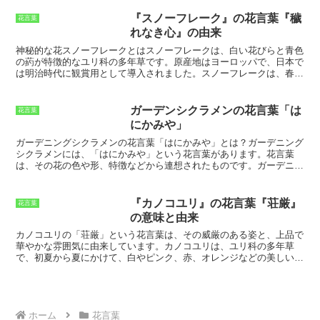
姿をしています。サワギキョウは、その清楚で可憐な花姿と、その高
の一つ
です。謙虚な人は、他者から尊敬
した。そして、キューピッドに思いを寄せる男性の足元に白いクロー
貴な花言葉で、人々に愛され続けています。
され、愛されます。アベリアの花言葉の
バーの花が咲くように頼んだのです。それ以来、シロツメクサは「私
『スノーフレーク』の花言葉『穢
花言葉
謙虚を胸に、日々謙虚に生きていきたい
のことを考えて」という花言葉を持つようになりました。さらに、ヨ
れなき心』の由来
ものです。
ーロッパではシロツメクサを「幸運の象徴」として考えており、その
花が咲いているところを踏むと幸運が得られるという言い伝えがあり
神秘的な花スノーフレークとは
スノーフレークは、白い花びらと青色
ます。また、シロツメクサには「永遠の愛」という花言葉もあること
の葯が特徴的なユリ科の多年草です。原産地はヨーロッパで、日本で
から、結婚式のブーケや花冠に使用されることもあります。
は明治時代に観賞用として導入されました。スノーフレークは、春か
ら初夏にかけて花を咲かせ、その清楚な姿から「穢れなき心」という
花言葉が付けられました。花言葉が物語るように、スノーフレークは
神秘的な花として親しまれており、花壇や鉢植えで栽培されることが
ガーデンシクラメンの花言葉「は
花言葉
多いです。また、切り花としても人気があります。
にかみや」
ガーデニングシクラメンの花言葉「はにかみや」とは？
ガーデニング
シクラメンには、「はにかみや」という花言葉があります。花言葉
は、その花の色や形、特徴などから連想されたものです。ガーデニン
グシクラメンの花言葉「はにかみや」は、その淡い色合いや可憐な姿
から連想されたといわれています。ガーデニングシクラメンは、ヨー
ロッパ原産の多年草です。日本には江戸時代に渡来し、現在では全国
『カノコユリ』の花言葉『荘厳』
花言葉
で栽培されています。ガーデニングシクラメンの花は、一重咲きと八
の意味と由来
重咲きがあり、色は赤、白、ピンク、紫などがあります。花期は11
月から4月頃までで、寒い時期に花を咲かせるので、冬の花壇を彩る
カノコユリの「荘厳」という花言葉は、その威厳のある姿と、上品で
人気の花です。
華やかな雰囲気に由来しています。
カノコユリは、ユリ科の多年草
で、初夏から夏にかけて、白やピンク、赤、オレンジなどの美しい花
を咲かせます。その花は、大小さまざまな斑点模様が入っているのが
特徴で、とても華やかです。カノコユリは、日本や中国、朝鮮半島な
ど、東アジアの温帯地域に分布しており、日本では、北海道から九州
まで、全国各地に自生しています。山地や丘陵、林縁などに生息し、
日当たりの良い場所を好みます。
ホーム
花言葉