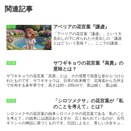
関連記事
アベリアの花言葉『謙虚』
花言葉
「アベリアの花言葉『謙虚』」という大
見出しの下に作られた小見出しの「謙虚
とはどういう意味？」。ここでの謙虚と
は、
控えめで、自分を誇らないこと。
謙
虚な人は、自分の才能や実績をひけらか
したりせず、常に謙虚に振る舞います。
謙虚さは、美徳とされ、他者から尊敬さ
サワギキョウの花言葉『高貴』の
花言葉
れるものです。アベリアは、花言葉が謙
意味とは？
虚なことから、謙虚な人の象徴とされて
サワギキョウの花言葉「高貴」とは、その清楚で高貴な姿からつけら
います。アベリアは、清楚で可憐な花を
れたものです。サワギキョウは、日本の在来種で、北海道から九州ま
咲かせる植物です。花色は白、ピンク、
で分布する多年草です。高さは60～100cmで、茎は細く、葉は細長
赤などがあります。アベリアは、庭や公
くて尖り、花は青紫色の5弁花です。サワギキョウの花期は7～9月
園、街路樹としてよく植えられていま
で、山野や野原に咲く清楚で可憐な花です。
サワギキョウの花言葉
す。謙虚さは、人間関係においても重要
「高貴」は、その美しさや清楚さからつけられたものです。サワギキ
な要素です。謙虚な人は、他者を尊重
「シロツメクサ」の花言葉が「私
花言葉
ョウの花は、青紫色の可憐な花で、その花姿は高貴で楚々としていま
し、自分の意見を押し付けません。ま
のことを考えて」とは?
す。サワギキョウは、古くから日本の花として親しまれ、平安時代の
た、謙虚な人は、他者の意見に耳を傾
歌人・藤原定家も、その歌にサワギキョウを詠み込んでいます。
サワ
け、それを受け入れることができます。
シロツメクサの花言葉の由来
シロツメクサの花言葉である「私のこと
ギキョウの花言葉「高貴」は、その花姿だけでなく、その花言葉もま
謙虚さは、人間関係を円滑にし、良好な
を考えて」の由来には諸説ありますが、広く知られているのが、古代
た、人々に愛されてきています。サワギキョウの花言葉「高貴」は、
関係を築くのに役立ちます。アベリアの
ギリシャの神話に基づくものです。伝説によると、美しい少女キュー
その花の美しさや清楚さを表しており、その花言葉にふさわしい花の
花言葉の謙虚は、
人として大切な心構え
ピッドが恋する男性に愛されるために花の神フローラに助けを求めま