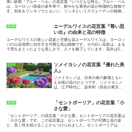
た。芹は、日本では古くから食用や薬用
青い妖精『ブルー・ベル』の花言葉『いつどんな時も』
ブルー・ベル
にされてきた植物です。芹は水辺に自生
は、ヨーロッパ原産の多年草で、鮮やかな青色の花が特徴的な植物で
する多年草で、春の訪れを告げる花とし
す。別名をリンネソウともいい、リンネというスウェーデンの植物学
ても知られています。芹の花は白く、小
者にちなんで名付けられました。ブルー・ベルは、その可憐な姿か
さな花びらが集まって咲きます。芹の花
ら、ヨーロッパでは古くから親しまれており、花言葉は「いつどんな
言葉は「貧しくても高潔」「健康」「長
時も」です。この花言葉は、ブルー・ベルの強い生命力と、いつまで
エーデルワイスの花言葉『尊い思
花言葉
寿」などです。芹の花言葉の由来は、芹
も変わらぬ美しさに由来しています。また、ブルー・ベルは、妖精の
い出』の由来と花の特徴
が雪の下でも枯れずに緑の葉を保つこと
住む花としても知られており、その可憐な姿は、妖精の気品を思わせ
から、たとえ貧しくても高潔な品性を保
ます。
ブルー・ベルの花について
ブルー・ベルの花は、小さな鐘のよ
エーデルワイスの美しい花姿と可憐な花
エーデルワイスは、ヨーロッ
ち続けることにたとえるようになったか
うな形をしていて、鮮やかな青色が特徴です。花期は4月から6月頃
パの山岳地帯に自生する可憐な高山植物です。その白い花姿は、まる
らです。また、芹は古くから薬草として
で、群生して咲きます。ブルー・ベルは、日当たりの良い場所を好
で雪をまとったような美しさで、人々を魅了しています。花弁は5枚
用いられており、そのことから「健康」
み、水はけの良い土壌でよく育ちます。比較的育てやすい植物です
で、花の中心には黄色の小花が咲いています。エーデルワイスの花言
や「長寿」の花言葉も持つようになりま
が、湿気を嫌うので、水やりは控えめにし、乾燥気味に管理すること
葉は「尊い思い出」で、その由来は、ヨーロッパの山岳地帯に住む
した。芹の花言葉は、誰にでも当てはま
がポイントです。ブルー・ベルの花は、その可憐な姿から、ガーデニ
人々が、エーデルワイスの花を愛する人に贈っていたことにありま
ソメイヨシノの花言葉『優れた美
花言葉
る花言葉です。たとえ貧しくても、高潔
ングにも人気があります。
す。エーデルワイスは、高山地帯に自生するため、採取が難しく、贈
人』
な品性を保ち続けることは誰にでもでき
られた人は、その花を大切に保管していました。そして、その花を見
ることです。また、健康で長寿であるこ
るたびに、贈った人を思い出し、尊い思い出を大切にしていたので
ソメイヨシノは、日本の春の象徴ともい
とは、誰にとっても願うべきことです。
す。
える桜の花のひとつです。
ソメイヨシノ
芹の花言葉は、私たちに人生の生き方を
は、江戸時代に、染井村（現在の東京都
示唆してくれる花言葉です。
豊島区染井）の植木職人、植木屋平右衛
門によって作られました。花びらは淡い
紅色で、花びらの先端は少し尖っていま
「セントポーリア」の花言葉「小
花言葉
す。ソメイヨシノは、花持ちがよく、開
さな愛」
花期間が長く、また、病気にも強いのが
特徴です。そのため、ソメイヨシノは、
「セントポーリア」の花言葉「小さな愛」
セントポーリアの花言葉は
日本の各地に植えられ、広く愛されるよ
「小さな愛」です。この花言葉は、セントポーリアの可憐な花の姿
うになりました。
ソメイヨシノの花言葉
と、長く咲き続けることからつけられました。セントポーリアは、小
は「優れた美人」です。
これは、ソメイ
さな花をたくさん咲かせ、その花はまるで愛の小さな塊のように見え