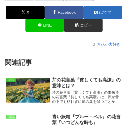
X
Facebook
はてブ
LINE
コピー
お花が大好き
関連記事
芹の花言葉『貧しくても高潔』の
花言葉
意味とは？
芹の花言葉『貧しくても高潔』の由来
芹
の花言葉『貧しくても高潔』は、
芹が雪
の下でも枯れずに緑の葉を保つことか
ら、たとえ貧しくても高潔な品性を保ち
続けることたとえる
ことから由来してい
ます。また、芹は古くから薬草として用
青い妖精『ブルー・ベル』の花言
花言葉
いられており、そのことから「健康」や
葉『いつどんな時も』
「長寿」の花言葉も持つようになりまし