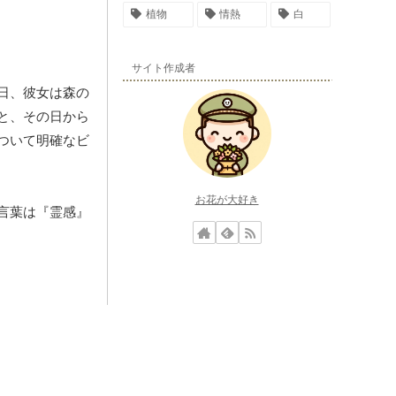
植物
情熱
白
サイト作成者
日、彼女は森の
と、その日から
ついて明確なビ
お花が大好き
言葉は『霊感』