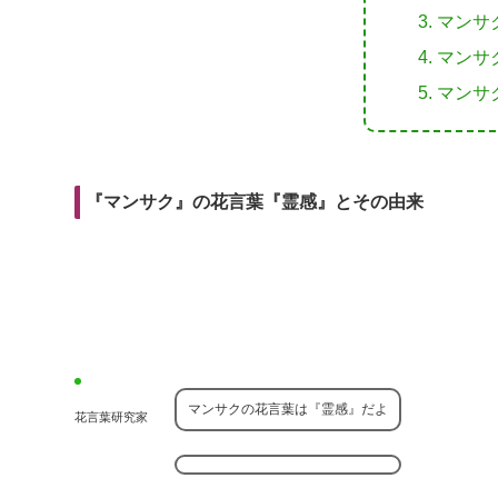
r
m
i
マンサ
e
a
t
マンサ
b
i
マンサ
o
l
o
k
『マンサク』の花言葉『霊感』とその由来
マンサクの花言葉は『霊感』だよ
花言葉研究家