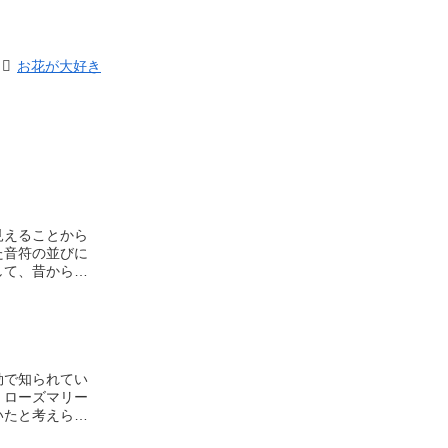
お花が大好き
見えることから
た音符の並びに
して、昔から親
は自分の気持ち
花として、お祝
ゼントにも最適
効で知られてい
。ローズマリー
いたと考えられ
きました。古代