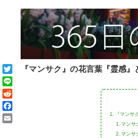
『マンサク』の花言葉『霊感』
T
w
L
i
i
R
t
n
e
『マンサ
F
t
e
d
マンサ
a
e
E
d
マンサ
c