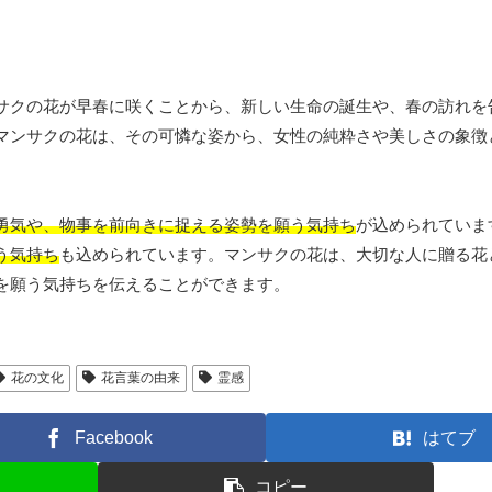
サクの花が早春に咲くことから、新しい生命の誕生や、春の訪れを
マンサクの花は、その可憐な姿から、女性の純粋さや美しさの象徴
勇気や、物事を前向きに捉える姿勢を願う気持ち
が込められていま
う気持ち
も込められています。マンサクの花は、大切な人に贈る花
を願う気持ちを伝えることができます。
花の文化
花言葉の由来
霊感
Facebook
はてブ
コピー