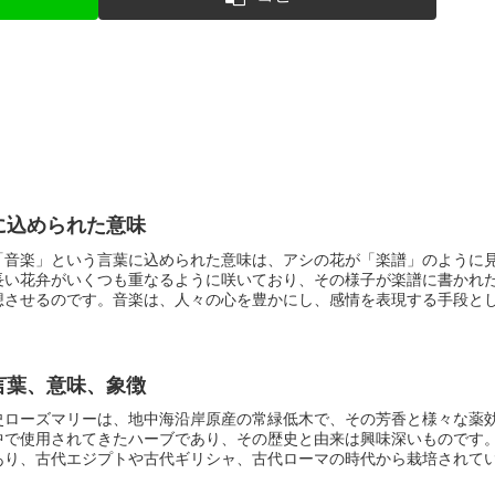
に込められた意味
「音楽」という言葉に込められた意味は、アシの花が「楽譜」のように
長い花弁がいくつも重なるように咲いており、その様子が楽譜に書かれ
想させるのです。
音楽は、人々の心を豊かにし、感情を表現する手段と
喜び、怒りなど、さまざまな感情を音楽に乗せて表現することで、人々
たのです。
アシの花は、そんな音楽を連想させることから、縁起の良い
ることもあります。また、音楽を好む人や、楽器を演奏する人へのプレ
、音楽への愛情や応援の気持ちを伝えることができます。
言葉、意味、象徴
史
ローズマリーは、地中海沿岸原産の常緑低木で、その芳香と様々な薬
中で使用されてきたハーブであり、その歴史と由来は興味深いものです
あり、古代エジプトや古代ギリシャ、古代ローマの時代から栽培されて
その芳香と薬効から、宗教儀式や医療、料理など様々な用途で使われて