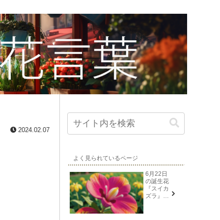
2024.02.07
よく見られているページ
6月22日
の誕生花
『スイカ
ズラ』花
言葉と由
来