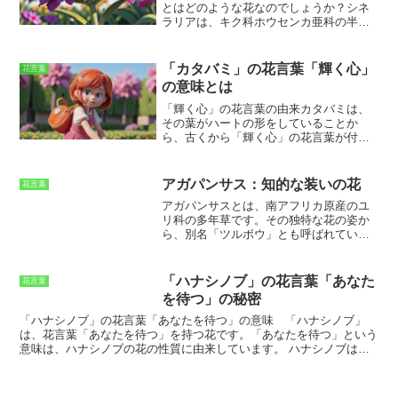
とはどのような花なのでしょうか？シネ
ラリアは、キク科ホウセンカ亜科の半耐
寒性一年草または多年草です。主に観賞
用として栽培されることが多く、その鮮
やかな花色は、春先を彩る花として人気
「カタバミ」の花言葉「輝く心」
花言葉
があります。シネラリアは、
地中海沿岸
の意味とは
を原産
としており、温暖な気候を好みま
す。日本では、本州中部以西の暖かい地
「輝く心」の花言葉の由来
カタバミ
は、
域で栽培されていることが多く、冬でも
その葉がハートの形をしていることか
比較的温暖な地域であれば、戸外で越冬
ら、古くから「輝く心」の花言葉が付け
させることができます。シネラリアは、
られました。ハートの形をした葉は、愛
草丈が20～60cm程度で、花の色は、赤、
や友情の象徴とされ、
カタバミ
の花言葉
ピンク、紫、白など、さまざまな種類が
にもその意味が込められています。ま
アガパンサス：知的な装いの花
花言葉
あります。花は、直径5～10cm程度の頭
た、
カタバミ
は、陽の光を浴びると葉が
アガパンサスとは
、南アフリカ原産のユ
状花序で、中心部に筒状花、周辺に舌状
開き、日が沈むと葉を閉じるという特徴
リ科の多年草です。その独特な花の姿か
花が咲きます。シネラリアは、日当たり
があります。このことから、
カタバミ
は
ら、別名「ツルボウ」とも呼ばれていま
と水はけの良い場所を好みます。土壌
「太陽の子」とも呼ばれ、太陽のように
す。アガパンサスの花は、6月～8月にか
は、水はけの良い砂質土が適していま
明るく輝く心が花言葉の由来となってい
けて咲くのが一般的で、青や紫、白など
す。肥料は、追肥を月に1～2回与えるよ
るのです。
の花を咲かせます。花は直径10cmほど
うにします。シネラリアは、種から育て
「ハナシノブ」の花言葉「あなた
花言葉
で、花弁は6枚です。花弁の先端は細長
ることができますが、苗を購入して育て
を待つ」の秘密
く、花全体が涼しげで清涼感がありま
るのが一般的です。シネラリアは、その
す。アガパンサスは、日当たりと水はけ
「ハナシノブ」の花言葉「あなたを待つ」の意味
「ハナシノブ」
鮮やかな花色と、比較的育てやすいこと
の良い場所を好みます。また、寒さにも
は、花言葉「あなたを待つ」を持つ花です。「あなたを待つ」という
から、ガーデニング初心者にも人気の花
強く、冬の間も戸外で育てることができ
意味は、ハナシノブの花の性質に由来しています。
ハナシノブは多
です。春先を彩る花として、ぜひシネラ
ます。
年草で、地下茎で繁殖します。地面を這うように伸びる地下茎は、節
リアを育ててみてはいかがでしょうか。
ごとに新しい株を形成します。このことから、ハナシノブは「待つ」
という意味を持つようになったと考えられています。 また、ハナシ