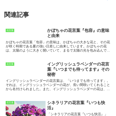
関連記事
かぼちゃの花言葉『包容』の意味
花言葉
と由来
かぼちゃの花言葉「包容」の意味
は、かぼちゃの大きな花と、その花
が咲く時期である夏の強い日差しに由来しています。かぼちゃの花
は、太陽のように大きく開いていて、まるで太陽の光を包み込んでい
るかのようです。夏の強い日差しに耐えて、見事に咲き続けるかぼち
ゃの花は、包容力の象徴でもあります。また、かぼちゃの花が咲く時
期は、かぼちゃの実が育つ時期でもあります。かぼちゃの実も、大き
イングリッシュラベンダーの花言
花言葉
く丸くて、中身が詰まっています。このかぼちゃの実の形状も、包容
葉『いつまでも待ってます』その
力の象徴とされています。
秘密
イングリッシュラベンダーの花言葉は、「いつまでも待ってます」。
それは、イングリッシュラベンダーの花が、長い間咲いてくれること
から名付けられました。また、イングリッシュラベンダーの花は、と
ても香りが強く、その香りは、人をリラックスさせると言われてお
り、そこから、「いつまでも待ってます」という花言葉が付けられた
とも言われています。イングリッシュラベンダーの花は、その美しい
シネラリアの花言葉『いつも快
花言葉
花と、強い香りで、人々に愛されています。そして、その花言葉も、
活』
人々がイングリッシュラベンダーを愛する理由の一つとなっていま
す。
「
シネラリアの花言葉『いつも快活』
」