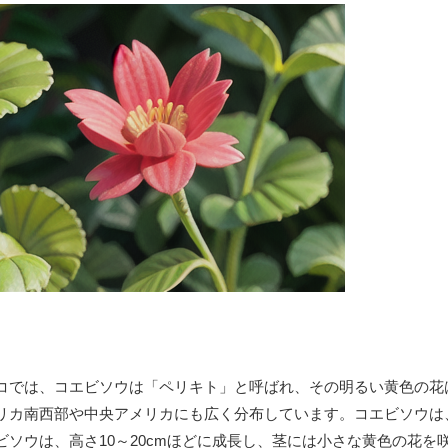
コでは、コエビソウは「ペリキト」と呼ばれ、その明るい黄色の花
リカ南西部や中央アメリカにも広く分布しています。コエビソウは
ソウは、高さ10～20cmほどに成長し、茎には小さな黄色の花を