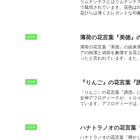
リムナンテスとは
リムナンテ
で栽培されています。花色は白
花びらは薄くエレガントな印
す。また、育てやすく、初心
かの種類があります。その中
は、白、黄色、オレンジ、ピ
形が美しいことから、切花と
薄荷の花言葉『美徳』
花言葉
薄荷の花言葉『美徳』の由来
アの純潔と貞節を象徴する花
ったと言われています。また
象徴する花としても知られて
は、薄荷は、アフロディーテ
ーテは、欲望や情熱を司る女
荷は、魔除けの力があると信
『りんご』の花言葉『
花言葉
ていました。
『りんご』の花言葉『誘惑』
女神アフロディーテが、トロ
ています。アフロディーテは
た。ゼウスは、「りんご」を
ィーテの願いを聞き入れまし
結婚運をアップさせたい人か
ハナトラノオの花言葉
花言葉
ハナトラノオの花言葉『輝か