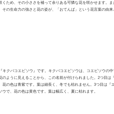
咲くため、その小ささを補って余りある可憐な花を咲かせます。ま
。その生命力の強さと花の姿が、「おてんば」という花言葉の由来
は『キクバコエビソウ』です。キクバコエビソウは、コエビソウの中
花のように見えることから、この名前が付けられました。2つ目は
、花の色は青紫です。葉は細長く、冬でも枯れません。3つ目は『
ソウで、花の色は黄色です。葉は幅広く、夏に枯れます。