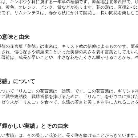
スは、キンポウゲ科に属する一年草の植物です。原産地は北米西部で、
、黄色、オレンジ、ピンク、紫などがあります。花の形は、直径2～3c
象です。リムナンテスは、春から秋にかけて開花し、長い間花を楽しむ
者でも簡単に栽培することができます。
リムナンテスの種類
リムナンテ
でも、最もポピュラーな種類は、リムナンテス・ニゲラです。リムナン
ンク、紫など、さまざまな花色の花を咲かせる種類です。また、花びら
しても人気があります。
の意味と由来
薄荷の花言葉『美徳』の由来は、キリスト教の信仰によるものです。薄
とされ、信心深さや清廉潔白といった美徳の高さを表す言葉として用い
、薄荷は、成長が早いことや、小さな花をたくさん咲かせることから、
います。
薄荷の花言葉『美徳』には、もう一つ別の由来があります。
古
（ヴィーナス）という愛と美の女神に捧げられていた花とされていまし
神であり、薄荷は、彼女の香りと清涼感から、愛の象徴とされていたの
じられていたため、人々は薄荷を身に着けたり、家に飾ったりして、悪
誘惑』について
について
『りんご』の花言葉は「誘惑」です。この花言葉は、ギリシャ
イア戦争終結後、戦勝祈願を捧げるために、
「りんご」をゼウスに捧げ
、ゼウスが「りんご」を食べて、永遠の若さと美しさを手に入れること
食べると、永遠の若さと美しさを手に入れることができることを知って
た。それ以来、「りんご」は「誘惑」の花言葉として知られるようにな
ら人気が高まっています。
『輝かしい実績』とその由来
しい実績』
は、その美しい花姿と、長く咲き続けることからきています