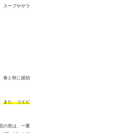
、スープやサラ
、春と秋に緩効
。
また、コエビ
花の形は、一重