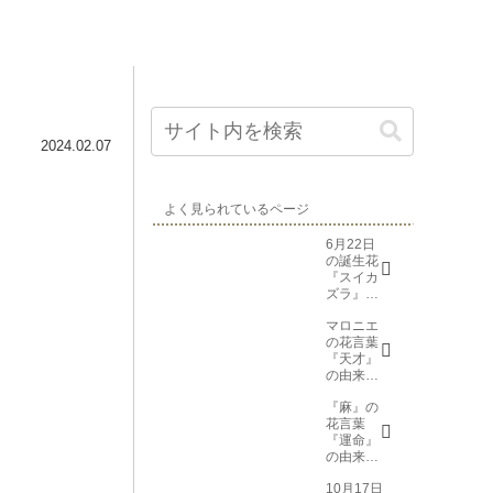
2024.02.07
よく見られているページ
6月22日
の誕生花
『スイカ
ズラ』花
言葉と由
マロニエ
来
の花言葉
『天才』
の由来と
意味
『麻』の
花言葉
『運命』
の由来と
意味
10月17日