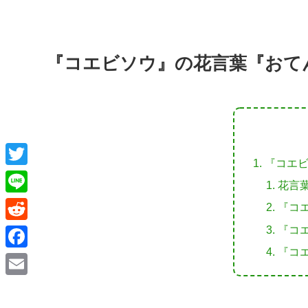
『コエビソウ』の花言葉『おて
『コエ
T
花言
w
L
『コ
i
i
『コ
R
t
n
『コ
e
F
t
e
d
a
e
E
d
c