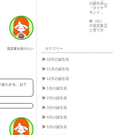
の誕生花
『ダイヤ
モンドリ
リー(花言
椿（白）
葉→また
の花言葉
会う日を
と育て方
楽しみ
に、忍
耐、箱入
り娘)』に
ついて
カテゴリー
花言葉を知りたい
10月の誕生花
11月の誕生花
12月の誕生花
があたかも、おて
1月の誕生花
2月の誕生花
3月の誕生花
4月の誕生花
5月の誕生花