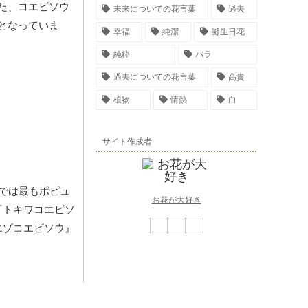
た、コエビソウ
未来についての花言葉
過去
となっていま
幸福
純潔
誕生日花
純粋
バラ
過去についての花言葉
高貴
植物
情熱
白
サイト作成者
では最もポピュ
お花が大好き
『トキワコエビソ
エゾコエビソウ』