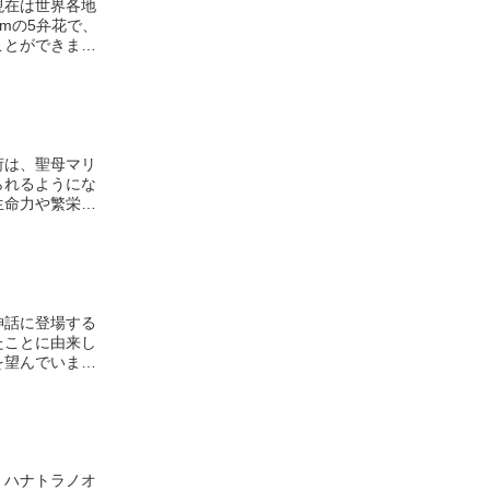
現在は世界各地
mの5弁花で、
ことができま
スには、いくつ
テス・ニゲラ
が大きく、花の
荷は、聖母マリ
られるようにな
生命力や繁栄を
代ギリシャで
た。アフロディ
です。また、薄
魔から身を守っ
神話に登場する
た
ことに由来し
を望んでいまし
おり、アフロデ
り、恋愛成就や
。ハナトラノオ