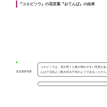
r
m
i
『コエビソウ』の花言葉『おてんば』の由来
e
a
t
b
i
o
l
o
k
コエビソウは、花が咲くと株が倒れやすい性質があ
花言葉研究家
んばで元気よく動き回る子供のようであることから