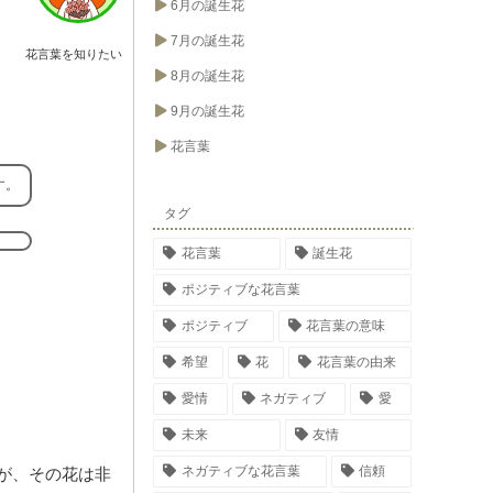
6月の誕生花
7月の誕生花
花言葉を知りたい
8月の誕生花
9月の誕生花
花言葉
す。
タグ
花言葉
誕生花
ポジティブな花言葉
ポジティブ
花言葉の意味
希望
花
花言葉の由来
愛情
ネガティブ
愛
未来
友情
ネガティブな花言葉
信頼
が、その花は非