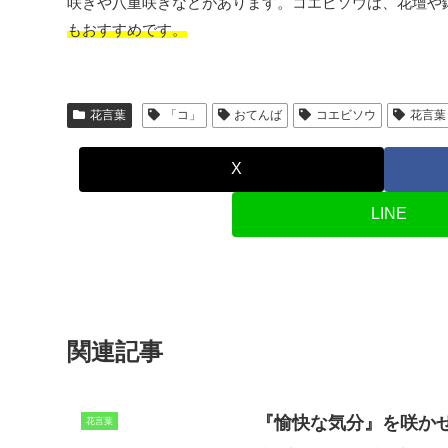
咲きや八重咲きなどがあります。コエビソウは、花壇や
もおすすめです。
花言葉
「コ」
おてんば
コエビソウ
花言葉
X
LINE
関連記事
『愉快な気分』を咲か
花言葉