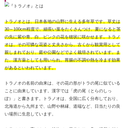
トラノオとは、日本各地の山野に生える多年草です。草丈は
30～100cm程度で、細長い葉をたくさんつけ、夏になると茎
の先に紫や青、白、ピンクの花を穂状に咲かせます。トラノ
オは、その可憐な花姿と丈夫さから、古くから観賞用として
親しまれており、庭や公園などでよく栽培されています。ま
た、漢方薬としても用いられ、胃腸の不調や熱を冷ます効果
があるといわれています。
トラノオの名前の由来は、その花の形がトラの尾に似ている
ことに由来しています。漢字では「虎の尾（とらのしっ
ぽ）」と書きます。トラノオは、全国に広く分布しており、
北海道から九州まで、山野や林縁、道端など、日当たりの良
い場所に生息しています。