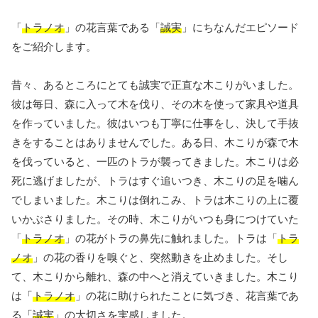
「
トラノオ
」の花言葉である「
誠実
」にちなんだエピソード
をご紹介します。
昔々、あるところにとても誠実で正直な木こりがいました。
彼は毎日、森に入って木を伐り、その木を使って家具や道具
を作っていました。彼はいつも丁寧に仕事をし、決して手抜
きをすることはありませんでした。ある日、木こりが森で木
を伐っていると、一匹のトラが襲ってきました。木こりは必
死に逃げましたが、トラはすぐ追いつき、木こりの足を噛ん
でしまいました。木こりは倒れこみ、トラは木こりの上に覆
いかぶさりました。その時、木こりがいつも身につけていた
「
トラノオ
」の花がトラの鼻先に触れました。トラは「
トラ
ノオ
」の花の香りを嗅ぐと、突然動きを止めました。そし
て、木こりから離れ、森の中へと消えていきました。木こり
は「
トラノオ
」の花に助けられたことに気づき、花言葉であ
る「
誠実
」の大切さを実感しました。