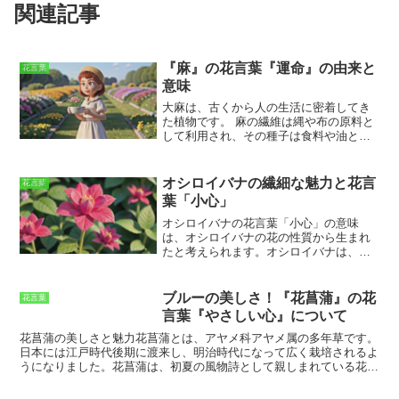
関連記事
『麻』の花言葉『運命』の由来と
花言葉
意味
大麻は、古くから人の生活に密着してき
た植物です。
麻の繊維は縄や布の原料と
して利用され、その種子は食料や油とし
て利用されてきました。 麻は、世界各地
で栽培されており、それぞれの地域で独
自の文化や歴史を育んできました。日本
オシロイバナの繊細な魅力と花言
花言葉
では、縄文時代から麻の栽培が始まった
葉「小心」
とされ、弥生時代には麻を使った布が作
られるようになりました。 麻は、日本で
オシロイバナの花言葉「小心」の意味
は神聖な植物とされ、神社のしめ縄や神
は、オシロイバナの花の性質から生まれ
輿の綱などの神事に使用されてきまし
たと考えられます。オシロイバナは、日
た。 また、麻は、日常的に履かれる履物
光や乾燥に弱く、また、花びらも非常に
である草履の原料としても使用されてき
薄くて繊細です。そのため、オシロイバ
ました。中国では、麻の栽培は紀元前
ナの花は、ちょっとした刺激や環境の変
ブルーの美しさ！『花菖蒲』の花
花言葉
4000年頃に始まり、麻を使った布は「布
化でも傷んでしまいます。このことか
言葉『やさしい心』について
帛」と呼ばれていました。 布帛は、中国
ら、オシロイバナの花は、小心者や臆病
では高級品とされ、皇帝や貴族階級の
者の象徴とされ、花言葉が「小心」にな
花菖蒲の美しさと魅力
花菖蒲とは、アヤメ科アヤメ属の多年草です。
人々の衣服に使用されていました。 ま
ったと考えられます。また、オシロイバ
日本には江戸時代後期に渡来し、明治時代になって広く栽培されるよ
た、麻は、中国では薬としても使用され
ナの花は、主に夏に咲きますが、その花
うになりました。花菖蒲は、初夏の風物詩として親しまれている花
ており、止血剤や鎮痛剤として用いられ
期は非常に短く、すぐに枯れてしまいま
で、花の色も豊富です。花菖蒲の美しさは、その花の色と形の両方に
てきました。インドでは、麻は紀元前
す。このことから、オシロイバナの花
よって生み出されています。花菖蒲 花色は、紫、白、ピンク、青な