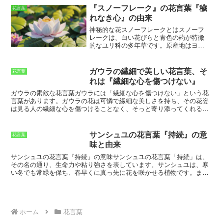
2000年頃に栽培が始まり、麻を使った布
は、儚さや弱さを象徴する花ともされて
どがあり、多種多様です。花菖蒲の花の形は、アヤメに比べて大き
『スノーフレーク』の花言葉『穢
花言葉
は「ガンジー布」と呼ばれていました。
おり、それが花言葉「小心」の意味に重
く、花びらは6枚に分かれています。花びらは、先端が丸く、波打っ
れなき心』の由来
ガンジー布は、インド独立運動の指導者
なっているのかもしれません。
ているのが特徴です。花菖蒲は、花びらの裏側が白色であり、これが
であるマハトマ・ガンジーが愛用してい
花に透明感を与えています。花菖蒲の美しさは、花の色と形が組み合
神秘的な花スノーフレークとは
スノーフ
たことから、その名が付きました。 ガン
わさって生み出されています。
レークは、白い花びらと青色の葯が特徴
ジー布は、インドでは庶民の衣服として
的なユリ科の多年草です。原産地はヨー
広く使用されてきました。このように、
ロッパで、日本では明治時代に観賞用と
麻は、世界各地で栽培されており、それ
して導入されました。スノーフレーク
ぞれの地域で独自の文化や歴史を育んで
は、春から初夏にかけて花を咲かせ、そ
ガウラの繊細で美しい花言葉、そ
花言葉
きました。 麻は、人々の生活に密着した
の清楚な姿から「穢れなき心」という花
れは『繊細な心を傷つけない』
植物であり、これからも人々に愛され続
言葉が付けられました。花言葉が物語る
ける植物であり続けるでしょう。
ように、スノーフレークは神秘的な花と
ガウラの素敵な花言葉
ガウラには「繊細な心を傷つけない」という花
して親しまれており、花壇や鉢植えで栽
言葉があります。ガウラの花は可憐で繊細な美しさを持ち、その花姿
培されることが多いです。また、切り花
は見る人の繊細な心を傷つけることなく、そっと寄り添ってくれるよ
としても人気があります。
うな優しさを湛えています。また、ガウラの花は多年草であり、毎年
美しい花を咲かせることから、長く愛され続けるという花言葉の意味
も込められています。この花言葉は、ガウラの花の持つ可憐さと優し
サンシュユの花言葉『持続』の意
花言葉
さを表しており、ガウラを贈られた人は、その花言葉に込められた想
味と由来
いにきっと癒されることでしょう。
サンシュユの花言葉『持続』の意味
サンシュユの花言葉「持続」は、
その名の通り、生命力や粘り強さを表しています。サンシュユは、寒
い冬でも常緑を保ち、春早くに真っ先に花を咲かせる植物です。ま
た、その幹は硬く、丈夫で、曲げても折れず、どんな環境でも生き抜
くことができることから、その性質が花言葉に込められています。サ
ンシュユは、魔除けや厄除けの力を持つとも言われ、古くから庭木や
生垣として植えられてきました。また、サンシュユの花は、その鮮や
かな黄色から「金運を招く」とも言われ、縁起の良い花として親しま
ホーム
花言葉
れています。