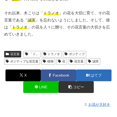
それ以来、木こりは「
トラノオ
」の花を大切に育て、その花
言葉である「
誠実
」を忘れないようにしました。そして、彼
は「
トラノオ
」の花を人々に贈り、その花言葉の大切さを広
めていきました。
花言葉
「ド」
トラノオ
ポジティブ
ポジティブな花言葉
植物
花
花言葉
誠実
X
Facebook
はてブ
LINE
コピー
お花が大好き