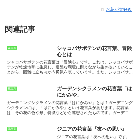
お花が大好き
関連記事
シャコバサボテンの花言葉、冒険
花言葉
心とは
シャコバサボテンの花言葉は「冒険心」です。これは、シャコバサボ
テンが乾燥地帯に生息し、過酷な環境に耐えながら生き抜いているこ
とから、困難に立ち向かう勇気を表しています。
また、シャコバサボ
テンは夜に花を咲かせることから、神秘的なイメージも持ち合わせて
います。シャコバサボテンの花言葉「冒険心」は、19世紀にフラン
スの植物学者であるアドルフ・ブロンニャールによって名付けられま
ガーデンシクラメンの花言葉「は
花言葉
した。
ブロンニャールは、シャコバサボテンのたくましく生きる姿に
にかみや」
感銘を受け、この花言葉を与えました。その由来は、原産地の南アメ
リカで雨が少ない土地に咲くサボテン。極度な乾燥を耐え抜き、厳し
ガーデニングシクラメンの花言葉「はにかみや」とは？
ガーデニング
い環境でも生きていける強靱さから、この花言葉が生まれたと考えら
シクラメンには、「はにかみや」という花言葉があります。花言葉
れています。
シャコバサボテンの花言葉「冒険心」は、新しいことに
は、その花の色や形、特徴などから連想されたものです。ガーデニン
挑戦する人や、困難に立ち向かう人を応援するメッセージとしても使
グシクラメンの花言葉「はにかみや」は、その淡い色合いや可憐な姿
われます。また、シャコバサボテンはクリスマスの時期に花を咲かせ
から連想されたといわれています。ガーデニングシクラメンは、ヨー
ることから、クリスマスのプレゼントとしても人気があります。
ロッパ原産の多年草です。日本には江戸時代に渡来し、現在では全国
ジニアの花言葉『友への思い』
花言葉
で栽培されています。ガーデニングシクラメンの花は、一重咲きと八
ジニアの花言葉は
「友への思い」
です。
重咲きがあり、色は赤、白、ピンク、紫などがあります。花期は11