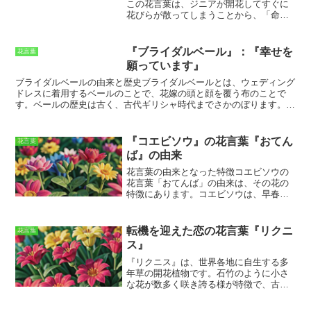
この花言葉は、ジニアが開花してすぐに
月から4月頃までで、寒い時期に花を咲かせるので、冬の花壇を彩る
花びらが散ってしまうことから、
「命の
人気の花です。
儚さ」
や
「人生の短さ」
を連想させるこ
とからつけられたと言われています。ま
た、ジニアの花は、
「元気」
や
「明る
『ブライダルベール』：『幸せを
花言葉
い」
という花言葉も持っています。これ
願っています』
は、ジニアの花が、夏から秋にかけて長
く咲き続けることから、
「生命力の強
ブライダルベールの由来と歴史
ブライダルベールとは、ウェディング
さ」
を連想させることからつけられたと
ドレスに着用するベールのことで、花嫁の頭と顔を覆う布のことで
言われています。ジニアの花は、
す。ベールの歴史は古く、古代ギリシャ時代までさかのぼります。古
「赤」
、
「ピンク」
、
「白」
、
「黄」
な
代ギリシャでは、花嫁は白いチュール製のベールを着用し、そのベー
ど、さまざまな花色の種類があります。
ルは花嫁の純潔と貞操の象徴とされていました。また、ベールは花嫁
ジニアの花は、
「花壇」
や
「鉢植え」
、
の頭部を悪霊から守るためのものでもあったと考えられています。中
『コエビソウ』の花言葉『おてん
花言葉
「切り花」
として広く親しまれていま
世ヨーロッパでは、ベールは花嫁の社会的地位や富の象徴とされてお
ば』の由来
す。
り、貴族の花嫁は長いベールを着用していました。また、この時代に
は、ベールは花嫁の顔を覆うだけでなく、花嫁の身体全体を覆うこと
花言葉の由来となった特徴
コエビソウの
もありました。これは、花嫁の身体が男性の目から守られるためと考
花言葉「おてんば」の由来は、その花の
えられています。ルネッサンス期には、ベールはより装飾的なものと
特徴にあります。コエビソウは、早春に
なり、レースやビーズで飾られたベールが人気となりました。また、
白い花を咲かせる多年草ですが、その花
この時代には、ベールを頭部に固定するティアラやヘッドドレスが使
は非常に小さく、目立ちません。しか
用されるようになりました。現代では、ベールは花嫁の純潔や貞操の
し、花が少ない時期に咲くため、その小
転機を迎えた恋の花言葉『リクニ
花言葉
象徴ではなく、花嫁の美しさを引き立てるためのアクセサリーとして
ささを補って余りある可憐な花を咲かせ
ス』
着用されています。ベールの長さは、花嫁の好みやウェディングドレ
ます。また、コエビソウは、乾燥した場
スのデザインによって異なります。また、ベールの色は、ホワイト、
所や痩せた土地でも育つ丈夫な植物で
『リクニス』
は、世界各地に自生する多
アイボリー、オフホワイトなど、さまざまなものがあります。
す。その生命力の強さと花の姿が、「お
年草の開花植物です。
石竹のように小さ
てんば」という花言葉の由来となってい
な花が数多く咲き誇る様
が特徴で、古く
ます。
から観賞用として栽培されてきました。
原産地はヨーロッパやアジア、北アフリ