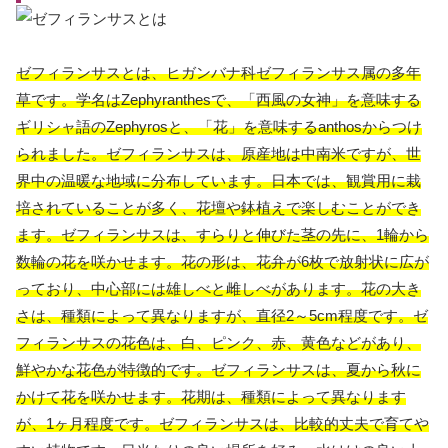
ゼフィランサスとは
、ヒガンバナ科ゼフィランサス属の多年
草です。学名はZephyranthesで、「西風の女神」を意味する
ギリシャ語のZephyrosと、「花」を意味するanthosからつけ
られました。ゼフィランサスは、原産地は中南米ですが、世
界中の温暖な地域に分布しています。日本では、観賞用に栽
培されていることが多く、花壇や鉢植えで楽しむことができ
ます。ゼフィランサスは、すらりと伸びた茎の先に、1輪から
数輪の花を咲かせます。花の形は、花弁が6枚で放射状に広が
っており、中心部には雄しべと雌しべがあります。花の大き
さは、種類によって異なりますが、直径2～5cm程度です。ゼ
フィランサスの花色は、白、ピンク、赤、黄色などがあり、
鮮やかな花色が特徴的です。ゼフィランサスは、夏から秋に
かけて花を咲かせます。花期は、種類によって異なります
が、1ヶ月程度です。ゼフィランサスは、比較的丈夫で育てや