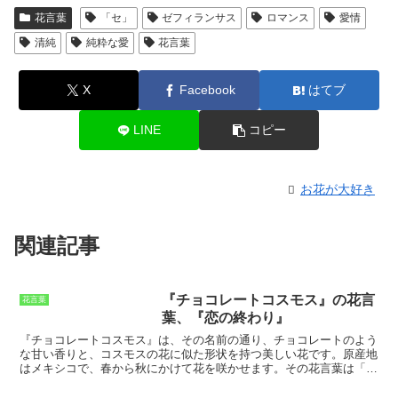
花言葉
「セ」
ゼフィランサス
ロマンス
愛情
清純
純粋な愛
花言葉
X
Facebook
はてブ
LINE
コピー
お花が大好き
関連記事
『チョコレートコスモス』の花言
花言葉
葉、『恋の終わり』
『チョコレートコスモス』
は、その名前の通り、チョコレートのよう
な甘い香りと、コスモスの花に似た形状を持つ美しい花です。原産地
はメキシコで、春から秋にかけて花を咲かせます。その花言葉は
「恋
の終わり」
です。『チョコレートコスモス』の花言葉が
「恋の終わ
り」
になった理由は諸説あります。一説によると、その花が枯れると