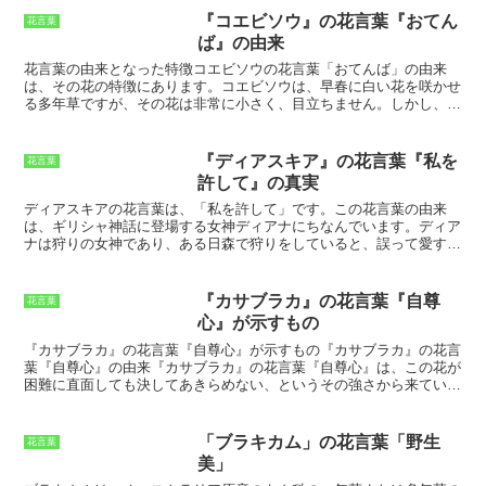
きに、花びらがチョコレイト色に変化するため、
「恋の終わり」
を象
『コエビソウ』の花言葉『おてん
花言葉
徴していると言われています。また、別の説によると、その花の香り
ば』の由来
が甘く切ないことから、
「恋の終わり」
を連想させるため、この花言
葉が付けられたと言われています。いずれにしても、『チョコレート
花言葉の由来となった特徴
コエビソウの花言葉「おてんば」の由来
コスモス』の
「恋の終わり」
という花言葉は、その花の姿や香りに由
は、その花の特徴にあります。コエビソウは、早春に白い花を咲かせ
来しています。甘く切ない香りを持ち、枯れるときに花びらがチョコ
る多年草ですが、その花は非常に小さく、目立ちません。しかし、花
レイト色に変化するその姿は、まさに
「恋の終わり」
を象徴している
が少ない時期に咲くため、その小ささを補って余りある可憐な花を咲
と言えるでしょう。
かせます。また、コエビソウは、乾燥した場所や痩せた土地でも育つ
丈夫な植物です。その生命力の強さと花の姿が、「おてんば」という
『ディアスキア』の花言葉『私を
花言葉
花言葉の由来となっています。
許して』の真実
ディアスキアの花言葉は、「私を許して」
です。この花言葉の由来
は、ギリシャ神話に登場する女神ディアナにちなんでいます。ディア
ナは狩りの女神であり、ある日森で狩りをしていると、誤って愛する
男性を射殺してしまいました。ディアナは深く悲しみ、その男性を生
き返らせようとしましたが、叶いませんでした。そこでディアナは、
自分の罪を償うためにディアスキアの花を捧げました。ディアスキア
『カサブラカ』の花言葉『自尊
花言葉
の花は、その美しさから「私を許して」という意味の花言葉を持つよ
心』が示すもの
うになりました。
『カサブラカ』の花言葉『自尊心』が示すもの
『カサブラカ』の花言
葉『自尊心』の由来
『カサブラカ』の花言葉『自尊心』は、この花が
困難に直面しても決してあきらめない、というその強さから来ていま
す。『カサブラカ』は、乾燥した気候や痩せた土壌でも、たくましく
育つ花です。また、花を咲かせるまでに時間がかかりますが、一度咲
き始めると、長く花を楽しむことができます。この花の姿に、自尊心
「ブラキカム」の花言葉「野生
花言葉
や忍耐力を連想する人が多く、それが『カサブラカ』の花言葉『自尊
美」
心』の由来となっています。『カサブラカ』は、日本ではあまりなじ