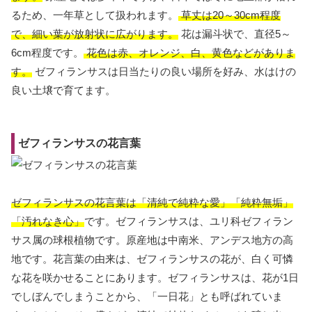
るため、一年草として扱われます。
草丈は20～30cm程度
で、細い葉が放射状に広がります。
花は漏斗状で、直径5～
6cm程度です。
花色は赤、オレンジ、白、黄色などがありま
す。
ゼフィランサスは日当たりの良い場所を好み、水はけの
良い土壌で育てます。
ゼフィランサスの花言葉
ゼフィランサスの花言葉は「清純で純粋な愛」「純粋無垢」
「汚れなき心」
です。ゼフィランサスは、ユリ科ゼフィラン
サス属の球根植物です。原産地は中南米、アンデス地方の高
地です。花言葉の由来は、ゼフィランサスの花が、白く可憐
な花を咲かせることにあります。ゼフィランサスは、花が1日
でしぼんでしまうことから、「一日花」とも呼ばれていま