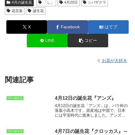
4月の誕生花
「し」
4月20日
シバザクラ
花言葉
誕生花
X
Facebook
はてブ
LINE
コピー
お花が大好き
関連記事
4月12日の誕生花『アンズ』
4月の誕生花
4月12日の誕生花「アンズ」
は、バラ科の
落葉小高木です。原産地は中国で、日本
には平安時代に渡来しました。アンズの
花は、3～4月に咲きます。花色は白、ピ
ンク、紅などがあり、花弁は5枚です。花
の直径は約2～3cmと小さく、一つの枝に
4月7日の誕生花『クロッカス』～
4月の誕生花
10～20個の花が固まって咲きます。アン