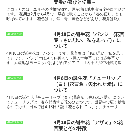
青春の喜びと切望～
ズの花は、梅の花に似ていますが、花が
梅の花よりも大きいのが特徴です。
アン
クロッカスは、ユリ科の球根植物で、原産地は地中海沿岸や西アジア
ズの花言葉は、「希望」「忍耐」「貞
です。
花期は2月から4月で、早春に咲くことから「春の便り」とも
節」など
です。「希望」の花言葉は、ア
呼ばれています。
花色は白、紫、青、黄色などがあり、花弁は6枚
ンズの花が春先に咲くことから、「忍
で、中央に雄しべと雌しべがあります。
葉は細長く、根元から生え
耐」の花言葉は、アンズが寒さに強いこ
ています。
クロッカスは、球根から育てることができます。球根は秋
とから、「貞節」の花言葉は、アンズの
に植え付け、水やりをして、日の当たる場所で育てます。
冬になる
4月10日の誕生花『パンジー(花言
4月の誕生花
花が一本の花茎に固まって咲くことから
と葉が枯れますが、春になると再び葉を茂らせ、花を咲かせます。
ク
葉→もの思い、私を思って)』に
由来しています。アンズの花は、古くか
ロッカスの花言葉は「青春の喜びと切望」です。
そのため、卒業式
ついて
ら邪気を払う力があるとされており、厄
や入学式のプレゼントとして人気があります。また、クロッカスは花
除けのお守りに使われることもありま
壇や鉢植えで楽しむこともできます。
4月10日の誕生花は、パンジーです。花言葉は「もの思い、私を思っ
す。
て」です。
パンジーはスミレ科スミレ属の一年草または多年草で
す。原産地はヨーロッパおよび西アジアで、世界中の温帯地域で栽培
されています。草丈は10～30cmで、葉は卵形または楕円形で、縁に
鋸歯があります。花色は紫、青、白、黄色など、さまざまなものがあ
ります。
パンジーの花言葉である「もの思い」は、パンジーの花がう
4月8日の誕生花『チューリップ
4月の誕生花
つむきがちで、物思いにふけているように見えることからつけられま
（白）(花言葉→失われた愛)』に
した。また、「私を思って」は、パンジーの花が人の顔を思わせる形
ついて
をしていることからつけられたと言われています。
パンジーの花言
葉は、恋人や友人への贈り物にぴったりです。パンジーは、花壇や鉢
4月8日の誕生花『チューリップ（白）(花言葉→失われた愛)』
につい
植えで楽しむことができます。日当たりの良い場所を好み、水はけの
てチューリップは、春を代表する花のひとつです。世界中で広く栽培
良い土壌で育ちます。花期は春と秋で、冬は休眠します。パンジー
されており、日本では4月8日の誕生花とされています。チューリッ
は、育てやすく初心者にもおすすめです。
プは、ユリ科チューリップ属の多年草です。原産地は中央アジアとさ
れており、16世紀にヨーロッパに伝わりました。チューリップは、
球根から育つ植物で、花色は赤、白、黄、紫など、さまざまなものが
4月19日の誕生花「アザミ」の花
4月の誕生花
あります。花の形も、一重咲き、八重咲き、ユリ咲きなど、さまざま
言葉とその特徴
です。チューリップは、花壇や鉢植え、切り花として楽しまれていま