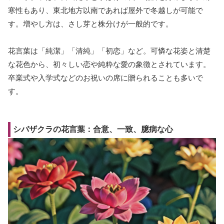
寒性もあり、東北地方以南であれば屋外で冬越しが可能で
す。増やし方は、さし芽と株分けが一般的です。
花言葉は「純潔」「清純」「初恋」など。可憐な花姿と清楚
な花色から、初々しい恋や純粋な愛の象徴とされています。
卒業式や入学式などのお祝いの席に贈られることも多いで
す。
シバザクラの花言葉：合意、一致、臆病な心