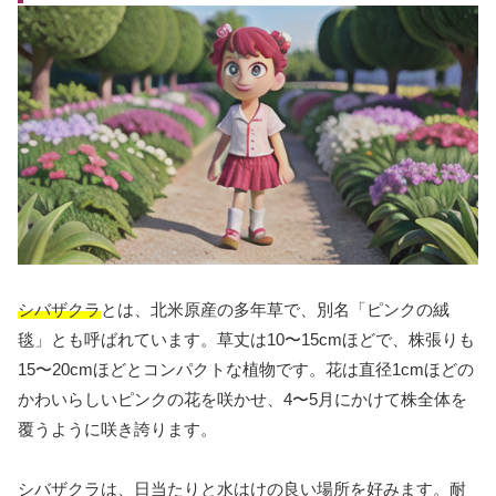
シバザクラ
とは、北米原産の多年草で、別名「ピンクの絨
毯」とも呼ばれています。草丈は10〜15cmほどで、株張りも
15〜20cmほどとコンパクトな植物です。花は直径1cmほどの
かわいらしいピンクの花を咲かせ、4〜5月にかけて株全体を
覆うように咲き誇ります。
シバザクラは、日当たりと水はけの良い場所を好みます。耐