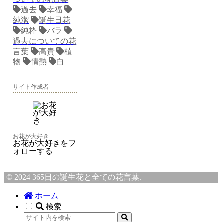
過去
幸福
純潔
誕生日花
純粋
バラ
過去についての花
言葉
高貴
植
物
情熱
白
サイト作成者
お花が大好き
お花が大好きをフ
ォローする
© 2024 365日の誕生花と全ての花言葉.
ホーム
検索