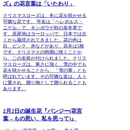
ズ』の花言葉は「いたわり」
クリスマスローズは、冬に花を咲かせる
可憐な花です。
学名は「ヘレボルス・
ニゲル」で、キンポウゲ科の多年草で
す。原産地はヨーロッパで、日本では古
くから栽培されてきました。花の色は
白、ピンク、赤などがあり、花弁は5枚
です。クリスマスの時期に咲くことか
ら、この名前が付けられました。クリス
マスローズは、寒さに強く、雪の中でも
花を咲かせることから、「雪の華」とも
呼ばれています。その可憐な姿は、人々
に愛され、贈り物として贈られることも
あります。
2月2日の誕生花『パンジー(花言
葉→もの思い、私を思って)』