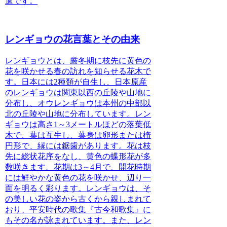
適です。
レンギョウの花言葉とその由来
レンギョウ
とは、厳冬期に枝先に黄色の
花を咲かせる春の訪れを知らせる花木で
す。日本には2種類が自生し、日本原産
の
レンギョウ
は関東以西の丘陵や山地に
分布し、
オウレンギョウ
は本州の中部以
北の丘陵や山地に分布しています。
レン
ギョウ
は高さ1～3メートルほどの落葉低
木で、葉は互生し、葉身は卵形または楕
円形で、縁には鋸歯があります。花は枝
先に総状花序をなし、黄色の蝶形花が多
数咲きます。花期は3～4月で、開花時期
には鮮やかな黄色の花を咲かせ、辺り一
面を明るく彩ります。
レンギョウ
は、そ
の美しい花の姿から古くから親しまれて
おり、平安時代の歌集『古今和歌集』に
もその名が詠まれています。また、
レン