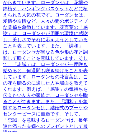
からきています。ローダンセは、花壇や
鉢植え、ハンギングバスケットなどに植
えられる人気の花です。ローダンセは、
愛情や友情など、人々の間のポジティブ
な関係を象徴しています。花言葉の「感
謝」は、ローダンセが周囲の環境に感謝
し、美しさでそれに応えようとしている
ことを表しています。また、「調和」
は、ローダンセが異なる色や形の花と調
和して咲くことを意味しています。そし
て、「忠誠」は、ローダンセが一度咲き
始めると、何週間も咲き続けることを表
しています。ローダンセの花言葉は、こ
の花を贈るのに適した人や場面を教えて
くれます。
例えば、「感謝」の気持ちを
伝えたい友人や家族に、ローダンセを贈
ることができます。
また、「調和」を象
徴するローダンセは、結婚式のブーケや
センターピースに最適です。そして、
「忠誠」を意味するローダンセは、長年
連れ添った夫婦へのプレゼントとして最