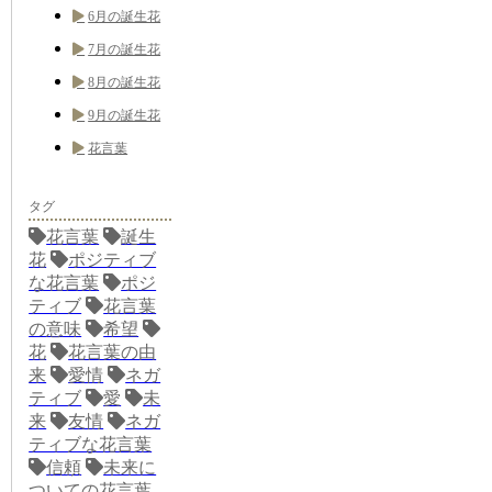
6月の誕生花
7月の誕生花
8月の誕生花
9月の誕生花
花言葉
タグ
花言葉
誕生
花
ポジティブ
な花言葉
ポジ
ティブ
花言葉
の意味
希望
花
花言葉の由
来
愛情
ネガ
ティブ
愛
未
来
友情
ネガ
ティブな花言葉
信頼
未来に
ついての花言葉