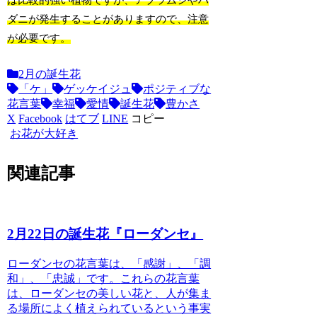
は比較的強い植物ですが、アブラムシやハ
ダニが発生することがありますので、注意
が必要です。
2月の誕生花
「ケ」
ゲッケイジュ
ポジティブな
花言葉
幸福
愛情
誕生花
豊かさ
X
Facebook
はてブ
LINE
コピー
お花が大好き
関連記事
2月22日の誕生花『ローダンセ』
ローダンセの花言葉は、「感謝」、「調
和」、「忠誠」です。
これらの花言葉
は、ローダンセの美しい花と、人が集ま
る場所によく植えられているという事実