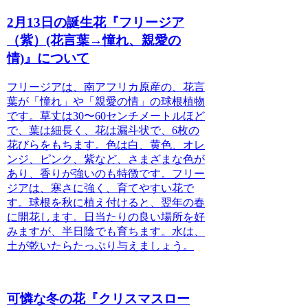
2月13日の誕生花『フリージア
（紫）(花言葉→憧れ、親愛の
情)』について
フリージアは、南アフリカ原産の、花言
葉が「憧れ」や「親愛の情」の球根植物
です。
草丈は30〜60センチメートルほど
で、葉は細長く、花は漏斗状で、6枚の
花びらをもちます。色は白、黄色、オレ
ンジ、ピンク、紫など、さまざまな色が
あり、香りが強いのも特徴です。フリー
ジアは、寒さに強く、育てやすい花で
す。球根を秋に植え付けると、翌年の春
に開花します。日当たりの良い場所を好
みますが、半日陰でも育ちます。水は、
土が乾いたらたっぷり与えましょう。
可憐な冬の花『クリスマスロー