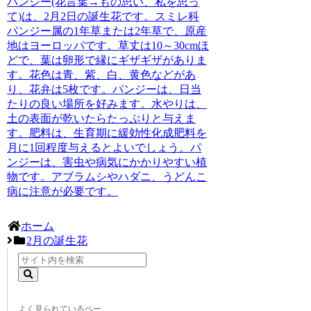
パンジー(花言葉→もの思い、私を思っ
て)
は、2月2日の誕生花です。スミレ科
パンジー属の1年草または2年草で、原産
地はヨーロッパです。草丈は10～30cmほ
どで、葉は卵形で縁にギザギザがありま
す。花色は青、紫、白、黄色などがあ
り、花弁は5枚です。パンジーは、日当
たりの良い場所を好みます。水やりは、
土の表面が乾いたらたっぷりと与えま
す。肥料は、生育期に緩効性化成肥料を
月に1回程度与えるとよいでしょう。パ
ンジーは、害虫や病気にかかりやすい植
物です。アブラムシやハダニ、うどんこ
病に注意が必要です。
ホーム
2月の誕生花
よく見られているペー