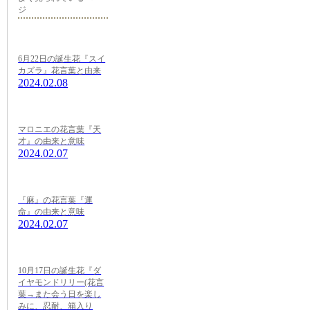
ジ
6月22日の誕生花『スイ
カズラ』花言葉と由来
2024.02.08
マロニエの花言葉『天
才』の由来と意味
2024.02.07
『麻』の花言葉『運
命』の由来と意味
2024.02.07
10月17日の誕生花『ダ
イヤモンドリリー(花言
葉→また会う日を楽し
みに、忍耐、箱入り