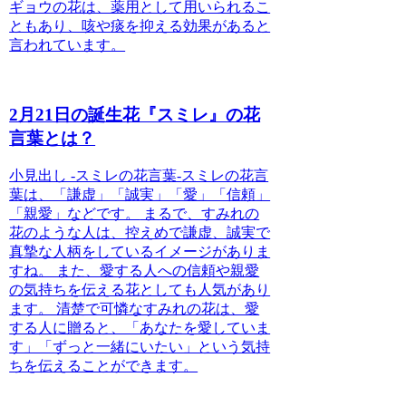
ギョウ
の花は、薬用として用いられるこ
ともあり、咳や痰を抑える効果があると
言われています。
2月21日の誕生花『スミレ』の花
言葉とは？
小見出し -スミレの花言葉-
スミレの花言
葉は、「謙虚」「誠実」「愛」「信頼」
「親愛」などです。
まるで、すみれの
花のような人は、控えめで謙虚、誠実で
真摯な人柄をしているイメージがありま
すね。 また、愛する人への信頼や親愛
の気持ちを伝える花としても人気があり
ます。 清楚で可憐なすみれの花は、愛
する人に贈ると、「あなたを愛していま
す」「ずっと一緒にいたい」という気持
ちを伝えることができます。