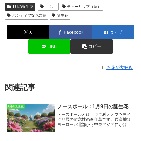
1月の誕生花
「ち」
チューリップ（黄）
ポジティブな花言葉
誕生花
X
Facebook
はてブ
LINE
コピー
お花が大好き
関連記事
ノースポール：1月9日の誕生花
1月の誕生花
ノースポールとは
、キク科オオマツヨイ
グサ属の耐寒性の多年草です。原産地は
ヨーロッパ北部から中央アジアにかけて
の地域で、日本では北海道から本州、四
国、九州まで広く分布しています。草丈
は30～60cmほどで、葉は羽状に切れ込ん