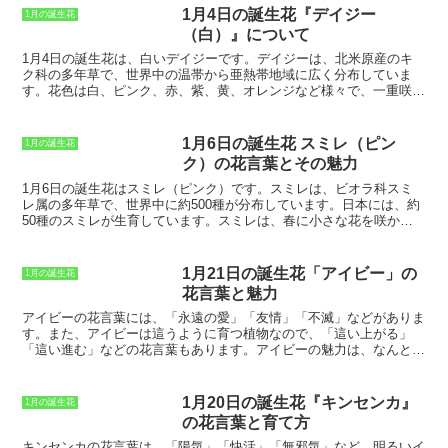
でいます。花は白色で、直径は約2cmほ
1月4日の誕生花『デイジー
1月の誕生花
ど。初夏から秋にかけて長期間咲き続け
（白）』について
るのが特徴です。ノースポールは、耐寒
1月4日の誕生花は、
白いデイジー
です。デイジーは、北米原産のキ
性と耐暑性が強く、育てやすい花です。
ク科の多年草で、世界中の温帯から亜熱帯地域に広く分布していま
日当たりのよい場所を好みますが、半日
す。花色は白、ピンク、赤、紫、黄、オレンジなど様々で、一重咲
陰でも育ちます。水やりは、土の表面が
き、八重咲き、ポンポン咲きなど、花の形も様々です。
デイジー
乾いたらたっぷりと与えます。肥料は、
（白）の花言葉は「無邪気」「純潔」「天真爛漫
」です。白い花びら
春と秋に緩効性化成肥料を株元に施しま
が太陽の光を浴びて輝く様子が、子供の無邪気な笑顔を連想させるこ
す。ノースポールは、花壇や寄せ植え、
1月6日の誕生花 スミレ（ピン
1月の誕生花
とから、この花言葉が付けられました。また、デイジーは古くから薬
グランドカバーなど、さまざまな用途で
ク）の花言葉とその魅力
草として利用されており、解熱、鎮痛、鎮静などの効果があるとされ
利用できます。丈夫で育てやすい花なの
ています。
で、初心者の方にもおすすめです。ま
1月6日の誕生花はスミレ（ピンク）です。スミレは、ビオラ科スミ
た、白色の花は、どんな色の花とも合わ
レ属の多年草で、世界中に約500種が分布しています。日本には、約
せやすく、アレンジメントにもよく使わ
50種のスミレが生育しています。
スミレは、春に小さな花を咲か
れます。
せ、紫、白、黄色、ピンクなど、さまざまな花色があります。
スミレ
は、古くから親しまれている花で、日本では平安時代の歌集「古今和
歌集」にスミレが登場します。また、ヨーロッパでは、スミレは愛と
1月21日の誕生花「アイビー」の
1月の誕生花
美の象徴とされ、ギリシャ神話では、美と愛の女神アフロディーテが
花言葉と魅力
スミレを好んだとされています。
スミレは、可憐な花姿と甘い香りを
持ち、人々に愛されています。花言葉は「謙虚」「誠実」「愛情」
アイビーの花言葉
には、「永遠の愛」「友情」「不滅」などがありま
「思い出」などです。スミレ（ピンク）の花言葉は「無邪気な愛」
す。また、アイビーは這うように育つ植物なので、「這い上がる」
「純潔」「初恋」です。ピンクのスミレは、可愛らしい花姿で、見る
「這い進む」などの花言葉もあります。アイビーの魅力は、なんとい
人の心を和ませてくれます。大切な人にピンクのスミレを贈ると、無
ってもその常緑性です。
一年中緑の葉っぱを茂らせているので、とて
邪気な愛と純潔を伝えることができます。
も生命力を感じさせます
。また、アイビーは丈夫で育てやすいので、
初心者でも簡単に育てることができます。
這うように育つので、ハン
1月20日の誕生花『キンセンカ』
1月の誕生花
ギングバスケットや壁掛けプランターなどにすると、とてもおしゃれ
の花言葉と育て方
な雰囲気になります
。
アイビーの特徴
は、這うように育ち、葉っぱが
3～5枚に分かれています。また、アイビーは丈夫で育てやすい植物
キンセンカの花言葉は、
「陽気」「快活」「無邪気」
など、明るいイ