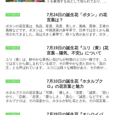
れ、これが「ホオズキ」に変化したとい
トを象徴する花として知られており、そ
う説です。中国では、病気の子供に、ホ
の花言葉は「神聖な愛」です。
この花言
オズキの赤い実を煎じて飲ませると治る
葉は、ストックの花がキリストの十字架
と信じられており、縁起の良い花として
の周りに咲いていたという伝説に由来し
7月24日の誕生花「ボタン」の花
7月の誕生花
扱われてきました。
また、ホオズキの花
ています。
ストックは、古代ギリシャや
言葉は？
の名前の由来については、いくつかの説
ローマの時代から栽培されており、その
があります。
その中でも、ホオズキの実
美しさから、多くの画家や詩人に愛され
ボタンの花言葉は、気品、富貴、高貴、美しさ、風格、貫禄、王者の
の形が提灯に似ていることから、提灯の
てきました。日本には、16世紀にポルト
風格
などです。ボタンは、中国原産の多年草で、日本では古くから栽
別名である「ほおずき」が転じたという
ガルから伝来し、現在では、全国各地で
培されてきました。花は大きく豪華で、様々な色があります。ボタン
説は有力です。また、炎のような赤いホ
栽培されています。ストックは、一般的
は、花を愛でるだけでなく、薬用としても利用されてきました。ボタ
オズキの実が、まるで燃えているように
に、切り花として利用されますが、近年
ンの根は、鎮痛剤や解熱剤として、ボタンの花は、咳止めや鎮静剤と
見えることから、「炎草（ほおぐさ）」
では、鉢植えとしても人気を集めていま
して用いられてきました。ボタンは、縁起の良い花とされ、結婚式や
7月19日の誕生花『ユリ（黄）(花
7月の誕生花
と呼ばれ、それが「ほおずき」に変化し
す。
祝い事などに飾られます。また、ボタンは、中国では国の花とされて
言葉→陽気、不安)』について
たという説も挙げられます。
おり、北京の故宮には、ボタンの庭園があります。
ユリ（黄）は、鮮やかな黄色い花びらが特徴のユリの一種です。
ユ
リは古くから親しまれている花で、その華やかな見た目から「花の
王」とも呼ばれています。 ユリには様々な種類があり、その色や形
も様々です。 ユリ（黄）は、その中でも特に明るく華やかな色合い
を持つ品種です。ユリ（黄）は、主に夏に咲く花です。 その花言葉
は「陽気」「不安」です。
「陽気」は、ユリ（黄）の明るく華やか
7月10日の誕生花『ホタルブク
7月の誕生花
な色合いからイメージされたもので、「不安」は、ユリ（黄）が夏に
ロ』の花言葉と魅力
咲くことから、夏の不安定な天気を連想させることからイメージされ
たものです。
ユリ（黄）は、花壇や鉢植えなどで栽培することができ
ホタルブクロの花言葉は「可憐」「優しさ」「清楚」「誠実」「思い
ます。 日当たりと水はけの良い場所を好みます。 ユリ（黄）は、そ
やり」「忍耐」「忠実」「愛らしさ」「真心」「誠意」
などです。ホ
の華やかな見た目から、フラワーアレンジメントやブーケにもよく利
タルブクロは、その花姿から、ホタルが好む花とされ、その花言葉
用されます。
も、ホタルの光のように、可憐で優しさに溢れていることに由来して
います。また、ホタルブクロは、古くから薬草として親しまれてお
り、その根には、利尿や消炎などの効果があると言われています。こ
7月28日の誕生花『オシロイバ
7月の誕生花