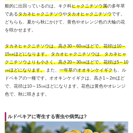
般的に出回っているのは、キク科
ヒャクニチソウ属
の多年草
である
タカネヒャクニチソウ
や
タカオヒャクニチソウ
です。
どちらも、夏から秋にかけて、黄色やオレンジ色の大輪の花
を咲かせます。
タカネヒャクニチソウは、高さ30～60㎝ほどで、花径は10～
15㎝ほどになります。
タカオヒャクニチソウは、タカネヒャ
クニチソウよりも小さく、高さ20～30㎝ほどで、花径は5～10
㎝ほどになります。
また、
一年草
の
オオキンケイギク
も、ル
ドベキアの一種です。オオキンケイギクは、高さ1～2mほど
で、花径は10～15㎝ほどになります。花色は黄色やオレンジ
色で、秋に咲きます。
ルドベキアに寄生する害虫や病気は?