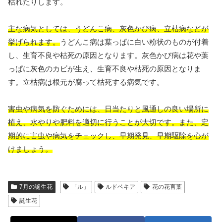
枯れたりします。
主な病気としては、うどんこ病、灰色かび病、立枯病などが
挙げられます。
うどんこ病は葉っぱに白い粉状のものが付着
し、生育不良や枯死の原因となります。灰色かび病は花や葉
っぱに灰色のカビが生え、生育不良や枯死の原因となりま
す。立枯病は根元が腐って枯死する病気です。
害虫や病気を防ぐためには、日当たりと風通しの良い場所に
植え、水やりや肥料を適切に行うことが大切です。また、定
期的に害虫や病気をチェックし、早期発見、早期駆除を心が
けましょう。
7月の誕生花
「ル」
ルドベキア
花の花言葉
誕生花