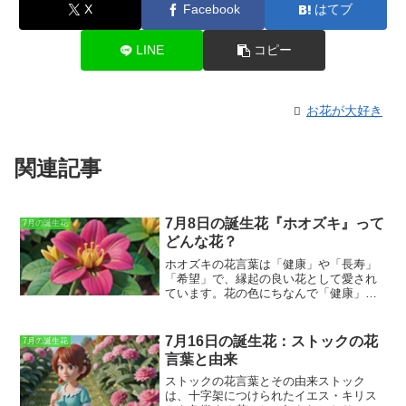
X
Facebook
はてブ
LINE
コピー
お花が大好き
関連記事
7月8日の誕生花『ホオズキ』って
7月の誕生花
どんな花？
ホオズキの花言葉は「健康」や「長寿」
「希望」で、縁起の良い花として愛され
ています。
花の色にちなんで「健康」と
いう花言葉が付けられたという説や、長
い間楽しめる花であることから「長寿」
という花言葉が付いたという説がありま
7月16日の誕生花：ストックの花
7月の誕生花
す。ホオズキには、いくつかの由来があ
言葉と由来
ります。
よく知られているのは、ホオズ
キの赤い実が人の頭を連想させることか
ストックの花言葉とその由来ストック
ら、「火凡草（ひおうそくさ）」と呼ば
は、十字架につけられたイエス・キリス