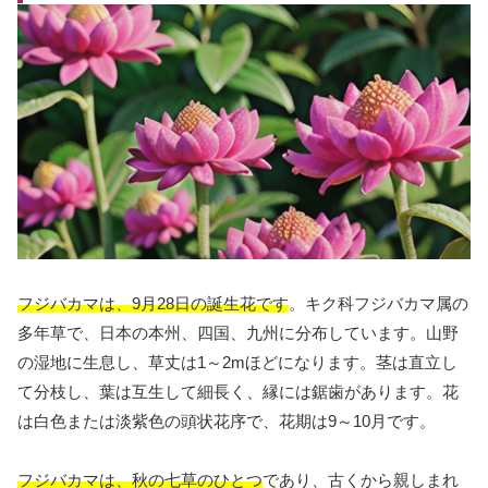
フジバカマは、9月28日の誕生花です
。キク科フジバカマ属の
多年草で、日本の本州、四国、九州に分布しています。山野
の湿地に生息し、草丈は1～2mほどになります。茎は直立し
て分枝し、葉は互生して細長く、縁には鋸歯があります。花
は白色または淡紫色の頭状花序で、花期は9～10月です。
フジバカマは、秋の七草のひとつ
であり、古くから親しまれ