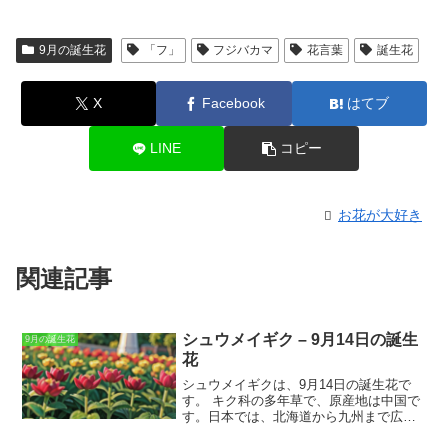
9月の誕生花
「フ」
フジバカマ
花言葉
誕生花
X
Facebook
はてブ
LINE
コピー
お花が大好き
関連記事
シュウメイギク – 9月14日の誕生
9月の誕生花
花
シュウメイギクは、9月14日の誕生花で
す。
キク科の多年草で、原産地は中国で
す。日本では、北海道から九州まで広く
分布しており、山野や路傍などに自生し