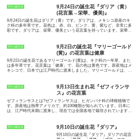
ています。シュウメイギクの開花時期は9
月から10月で、白や紫、青色の花を咲か
9月24日の誕生花『ダリア（黄）
9月の誕生花
せます。花は小さく、菊の花に似ていま
(花言葉→栄華、優美)』
す。シュウメイギクは、観賞用として栽
培されることもあり、庭や花壇に植えら
9月24日の誕生花
は
ダリア（黄）
です。ダリアは、メキシコ原産のキ
れています。また、シュウメイギクの花
ク科の多年草です。花色は、赤、白、ピンク、黄、紫など、非常に多
は、生薬として使用されることもありま
彩です。ダリアは、
栄華、優美
という花言葉を持っています。栄華と
す。シュウメイギクの花には、止血や抗
は、華やかで盛んなこと、また、その様子を指します。優美とは、上
菌、鎮痛などの効果があるとされていま
品で美しいことを指します。これらの花言葉は、ダリアの華やかな花
す。
姿に由来しています。ダリアは、花壇や鉢植えなど、様々な場所で栽
9月2日の誕生花『マリーゴールド
9月の誕生花
培することができます。花期は、初夏から秋にかけてです。ダリア
(黄)』の花言葉は健康
は、日当たりの良い場所を好みます。水やりは、土が乾いたらたっぷ
りと与えてください。ダリアは、切り花としても人気があります。花
9月2日の誕生花であるマリーゴールド(黄)は、キク科の一年草、また
持ちが良く、華やかな花姿が人気です。ダリアは、花束やアレンジメ
は多年草です。
花言葉は「健康」で、花の色は黄色です。原産地はメ
ントによく使用されます。
キシコで、日本では江戸時代に渡来しました。
マリーゴールドは、日
当たりと水はけの良い場所を好みます。用土は、水はけのよい土なら
何でも結構です。肥料は、春と秋に与えます。マリーゴールドは、種
まきからでも、苗植えからでも栽培できます。種まきは、3～4月頃
9月13日生まれ花『ゼフィランサ
9月の誕生花
に行います。苗植えは、5～6月頃に行います。マリーゴールドは、
ス』の花言葉
暑さに強く、育てやすい花です。花期は、6～10月頃です。マリーゴ
ールドは、観賞用としてだけでなく、食用としても利用されていま
ゼフィランサスとは?
ゼフィランサスは、ヒガンバナ科の球根植物で
す。花びらは、サラダやスープなどに利用できます。葉は、ハーブテ
す。原産地は熱帯アメリカで、約100種類が知られています。日本に
ィーとして利用できます。マリーゴールドは、健康に良い花です。マ
は、江戸時代末期に渡来し、現在では全国各地で栽培されています。
リーゴールドには、カロテノイドやフラボノイドなどの栄養素が含ま
ゼフィランサスの花は、
朝に咲いて夕方にはしぼむ一日花
です。花色
れています。これらの栄養素は、抗酸化作用があり、健康維持に役立
は、
白、ピンク、黄、赤など
があり、
花びらは6枚で細長い形
をして
ちます。マリーゴールドは、健康を維持したい人におすすめの花で
います。ゼフィランサスの花期は、
8月から10月
です。ゼフィランサ
9月10日の誕生花『ダリア』
9月の誕生花
す。
スは、
日当たりの良い場所
を好みます。
水はけがよく、有機質を多く
9月10日の誕生花『ダリア』
ダリアの花言
含んだ土壌
が適しています。ゼフィランサスは、
育てやすく、初心者