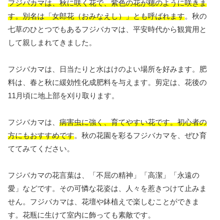
フジバカマは、秋に咲く花で、紫色の花が穂のように咲きま
す。別名は「女郎花（おみなえし）」とも呼ばれます
。秋の
七草のひとつでもあるフジバカマは、平安時代から観賞用と
して親しまれてきました。
フジバカマは、日当たりと水はけのよい場所を好みます。肥
料は、春と秋に緩効性化成肥料を与えます。剪定は、花後の
11月頃に地上部を刈り取ります。
フジバカマは、
病害虫に強く、育てやすい花です。初心者の
方にもおすすめです
。秋の花園を彩るフジバカマを、ぜひ育
ててみてください。
フジバカマの花言葉は、「不屈の精神」「高潔」「永遠の
愛」などです。その可憐な花姿は、人々を惹きつけて止みま
せん。フジバカマは、花壇や鉢植えで楽しむことができま
す。花瓶に生けて室内に飾っても素敵です。