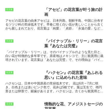
ものとされ、お供え物にもよく用いられます。
『ハゲイトウ』の花
は、小ぶりですが鮮やかな紅色で、房状に咲きます。この花の色は、
古くから不老不死の象徴とされてきました。また、『ハゲイトウ』の
「アセビ」の花言葉が叶う旅の計
花言葉
茎は、とても丈夫で折れにくく、その生命力の強さから、不老不死の
画
シンボルとされたと考えられています。
『ハゲイトウ』は、花言葉の
とおり、とても縁起の良い花です。不老不死を願う方や、健康を維持
アセビの花言葉の由来
アセビは、日本列島、朝鮮半島、中国に分布す
したい方への贈り物に最適です。また、お供え物としても喜ばれるで
るツツジ科の常緑低木です。早春に咲く白い花が美しいことから古く
しょう。
から親しまれており、花言葉は「純愛」「貞節」「永遠の愛」などで
す。アセビの花言葉は、ギリシャ神話に由来すると伝えられていま
す。ギリシャ神話に登場するアセビは、若く美しい乙女の名前でし
た。アセビは、神々の王ゼウスに恋をしていましたが、ゼウスはアセ
「パイナップル・リリー」の花言
花言葉
ビの愛を受け入れることができませんでした。悲しみに暮れたアセビ
葉『あなたは完璧』
は、命を絶ってしまいます。ゼウスはアセビの死を悼んで、彼女を美
しい花に変えました。これがアセビの花言葉の由来です。アセビの花
「パイナップル・リリー」は、そのパイナップルのような見た目と、
言葉は、その可憐な花姿にぴったりです。早春に咲く白い花は、純粋
白い花が特徴的な多年草です。原産地はメキシコで、主に観賞用に栽
な愛の象徴のように見えます。また、アセビは常緑低木なので、永遠
培されています。花言葉は「あなたは完璧」で、その理由は「パイナ
の愛の象徴ともされています。アセビは、公園や庭木として親しまれ
ップル・リリー」の花が6つの花弁を持っていることからきていま
ているほか、切り花としても利用されています。アセビの花言葉を知
す。
6という数字は、古来より「完璧」を表す数字とされ、多くの文
っていれば、花を贈る際に思いを込めることができます。
化で神聖視されています。「パイナップル・リリー」の花が6つの花
『ハクセン』の花言葉『あふれる
花言葉
弁を持っていることから、「あなたは完璧」という花言葉がつけられ
思い』に込められた意味
たのです。「パイナップル・リリー」は、花が長持ちすることでも知
られているので、贈り物としても人気があります。また、育てやすい
ハクセンは、日本や中国原産の常緑低木です。
花は6月～7月に咲
植物なので、ガーデニング初心者にもおすすめです。
き、白色または淡いピンク色で、花弁は5枚です。葉は互生で、楕円
形または卵形で、鋸歯があります。
ハクセンは、古くから観賞用とし
て栽培されてきました。
中国では、唐の時代に宮廷で栽培されてい
たという記録があります。日本では、平安時代の絵巻物にハクセンが
描かれていることから、その頃から栽培されていたと考えられていま
情熱的な花、アメジストセージの
花言葉
す。
ハクセンの花言葉は、「あふれる思い」です。
これは、ハクセ
花言葉