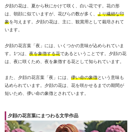
夕顔の花は、夏から秋にかけて咲く、白い花です。花の形
は、朝顔に似ていますが、花びらの数が多く、
より繊細な印
象
を与えます。夕顔の花は、主に、観賞用として栽培されて
います。
夕顔の花言葉「夜」には、いくつかの意味が込められていま
す。1つは、
夜を象徴する花
であるということです。夕顔の花
は、夜に咲くため、夜を象徴する花として知られています。
また、夕顔の花言葉「夜」には、
儚い命の象徴
という意味も
込められています。夕顔の花は、花を咲かせるまでの期間が
短いため、儚い命の象徴とされています。
夕顔の花言葉にまつわる文学作品