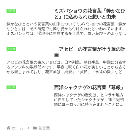
われています。また、キングサリの高い樹形や美しい花の姿から「清
純な美しさ」「高貴」「気品」「威厳」という花言葉がつけられまし
ミズバショウの花言葉『静かなひ
花言葉
た。
と』に込められた想いと由来
静かなひとという花言葉の由来について
ミズバショウの花言葉「静か
なひと」は、その清楚で可憐な姿から付けられたといわれています。
ミズバショウは、湿地帯に生息する多年草で、白い花びらのような部
分は実際には仏炎苞と呼ばれる葉です。その中に小さな花が集まって
咲いています。ミズバショウは、早春から初夏にかけて花を咲かせ、
その清々しい香りは多くの人々を魅了します。また、ミズバショウ
「アセビ」の花言葉が叶う旅の計
花言葉
は、その白い花びらが雪のように見えることから、「雪華」とも呼ば
画
れています。雪華は、古来より縁起の良いものとされており、ミズバ
ショウもまた、幸運をもたらす花として親しまれてきました。そし
アセビの花言葉の由来
アセビは、日本列島、朝鮮半島、中国に分布す
て、ミズバショウは、その清楚な姿と縁起の良い花言葉から、贈り物
るツツジ科の常緑低木です。早春に咲く白い花が美しいことから古く
としても人気があります。
から親しまれており、花言葉は「純愛」「貞節」「永遠の愛」などで
す。アセビの花言葉は、ギリシャ神話に由来すると伝えられていま
す。ギリシャ神話に登場するアセビは、若く美しい乙女の名前でし
た。アセビは、神々の王ゼウスに恋をしていましたが、ゼウスはアセ
西洋シャクナゲの花言葉『尊厳』
花言葉
ビの愛を受け入れることができませんでした。悲しみに暮れたアセビ
西洋シャクナゲの歴史
は、ヒマラヤ地方
は、命を絶ってしまいます。ゼウスはアセビの死を悼んで、彼女を美
に自生していたシャクナゲが、19世紀初
しい花に変えました。これがアセビの花言葉の由来です。アセビの花
頭にヨーロッパに持ち込まれたことに始
言葉は、その可憐な花姿にぴったりです。早春に咲く白い花は、純粋
まります。その後、ヨーロッパで栽培さ
な愛の象徴のように見えます。また、アセビは常緑低木なので、永遠
れ、品種改良が進みました。現在では、
の愛の象徴ともされています。アセビは、公園や庭木として親しまれ
世界中で多くの品種の西洋シャクナゲが
ているほか、切り花としても利用されています。アセビの花言葉を知
栽培されており、園芸植物として人気を
っていれば、花を贈る際に思いを込めることができます。
集めています。西洋シャクナゲは、常緑
ホーム
花言葉
低木または常緑高木で、高さは1～5mほ