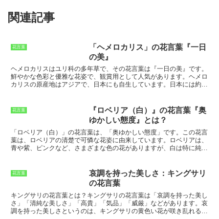
関連記事
「ヘメロカリス」の花言葉『一日
花言葉
の美』
ヘメロカリス
はユリ科の多年草で、その花言葉は『一日の美』です。
鮮やかな色彩と優雅な花姿で、観賞用として人気があります。ヘメロ
カリスの原産地はアジアで、日本にも自生しています。日本には約
30種が分布しており、そのうち10種が絶滅危惧種に指定されていま
す。ヘメロカリスの美しい花々は、主に初夏から夏にかけて咲きま
す。花色は黄色、オレンジ色、赤色、紫色などがあり、花弁には斑点
『ロベリア（白）』の花言葉『奥
花言葉
や縞模様が入るものもあります。花弁の縁が波打つように波打つ品種
ゆかしい態度』とは？
も多く、花姿が美しく観賞価値が高いです。ヘメロカリスの美しい
花々は、公園や庭先を彩り、多くの人々に愛されています。
「ロベリア（白）」の花言葉は、「奥ゆかしい態度」
です。この花言
葉は、ロベリアの清楚で可憐な花姿に由来しています。ロベリアは、
青や紫、ピンクなど、さまざまな色の花がありますが、
白は特に純粋
で清楚な印象
を与えます。また、ロベリアは、花弁が小さく、下を向
いて咲くことが多く、
謙虚で控えめな印象
もあります。これらの花姿
から、「奥ゆかしい態度」という花言葉がつけられたと考えられま
哀調を持った美しさ：キングサリ
花言葉
す。「奥ゆかしい態度」とは、
控えめで慎み深く、他人を立てること
の花言葉
を大切にする態度
のことです。これは、日本人に古くから受け継がれ
てきた美徳の一つであり、今もなお多くの人々に愛されています。
キングサリの花言葉とは？
キングサリの花言葉は「哀調を持った美し
「ロベリア（白）」の花言葉である「奥ゆかしい態度」は、
そんな日
さ」「清純な美しさ」「高貴」「気品」「威厳」などがあります。哀
本人の美徳を象徴する花言葉
といえるでしょう。
調を持った美しさというのは、キングサリの黄色い花が咲き乱れる
中、どこか物悲しさを感じさせる雰囲気があることからきているとい