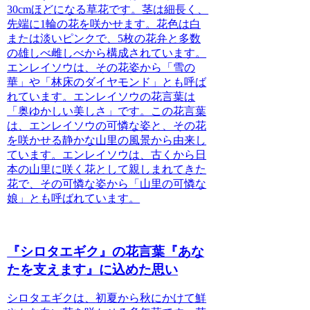
30cmほどになる草花です。
茎は細長く、
先端に1輪の花を咲かせます。花色は白
または淡いピンクで、5枚の花弁と多数
の雄しべ雌しべから構成されています。
エンレイソウは、その花姿から「雪の
華」や「林床のダイヤモンド」とも呼ば
れています。エンレイソウの花言葉は
「奥ゆかしい美しさ」です。この花言葉
は、エンレイソウの可憐な姿と、その花
を咲かせる静かな山里の風景から由来し
ています。エンレイソウは、古くから日
本の山里に咲く花として親しまれてきた
花で、その可憐な姿から「山里の可憐な
娘」とも呼ばれています。
『シロタエギク』の花言葉『あな
たを支えます』に込めた思い
シロタエギク
は、
初夏から秋にかけて鮮