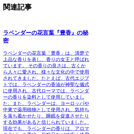
関連記事
ラベンダーの花言葉『豊香』の秘
密
ラベンダーの花言葉「豊香」は、清楚で
上品な香りを表し、香りの女王と呼ばれ
ています。
その香りの良さは、古くか
ら人々に愛され、様々な文化の中で使用
されてきました。たとえば、古代エジプ
トでは、ラベンダーの香油が神聖な儀式
に使用され、古代ローマでは、ラベンダ
ーの香りを染料として使用していまし
た。また、ラベンダーは、ヨーロッパや
中東で薬用植物として使用され、気持ち
を落ち着かせたり、睡眠を促進させたり
する効果があると信じられていました。
現在でも、ラベンダーの香りは、アロマ