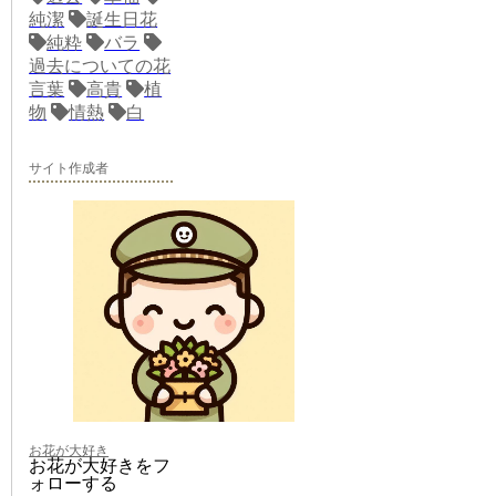
純潔
誕生日花
純粋
バラ
過去についての花
言葉
高貴
植
物
情熱
白
サイト作成者
お花が大好き
お花が大好きをフ
ォローする