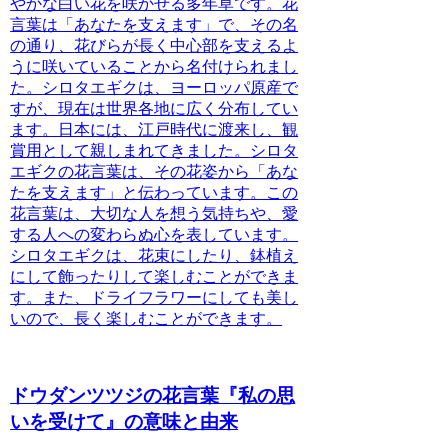
やかな白い花を咲かせる
多年草です。
花
言葉は「あなたを支えます」
で、その名
の通り、
花びらが長く中心部を支えるよ
うに咲いている
ことから名付けられまし
た。
シロタエギクは、ヨーロッパ原産で
すが、現在は世界各地に広く分布してい
ます
。日本には、江戸時代に渡来し、観
賞用として親しまれてきました。
シロタ
エギクの花言葉は、その花姿から「あな
たを支えます」と伝わっています
。この
花言葉は、
大切な人を想う気持ちや、愛
する人への変わらぬ心
を表しています。
シロタエギクは、
花束にしたり、鉢植え
にして飾ったりして楽しむことができま
す
。また、
ドライフラワーにしても美し
い
ので、長く楽しむことができます。
ドウダンツツジの花言葉『私の思
いを受けて』の意味と由来