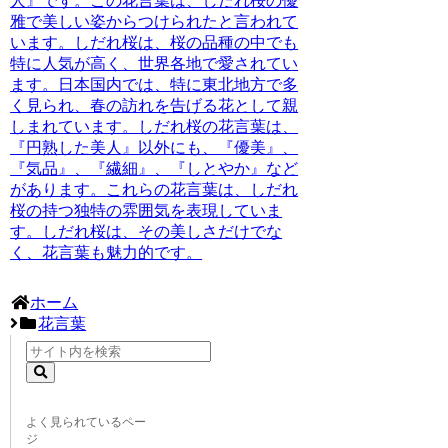
人』
です。この花言葉は、しだれ桜の優
雅で美しい姿からつけられたと言われて
います。しだれ桜は、桜の品種の中でも
特に人気が高く、世界各地で愛されてい
ます。日本国内では、特に東北地方で多
く見られ、春の訪れを告げる花として親
しまれています。
しだれ桜の花言葉は、
『円熟した美人』以外にも、『優美』、
『気品』、『繊細』、『しとやか』など
があります。
これらの花言葉は、しだれ
桜の持つ独特の雰囲気を表現していま
す。しだれ桜は、その美しさだけでな
く、花言葉も魅力的です。
ホーム
花言葉
よく見られているペー
ジ