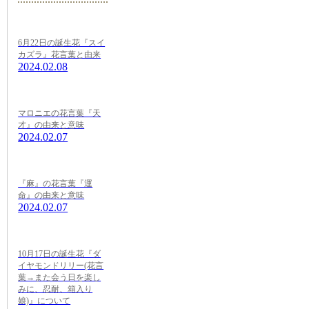
6月22日の誕生花『スイ
カズラ』花言葉と由来
2024.02.08
マロニエの花言葉『天
才』の由来と意味
2024.02.07
『麻』の花言葉『運
命』の由来と意味
2024.02.07
10月17日の誕生花『ダ
イヤモンドリリー(花言
葉→また会う日を楽し
みに、忍耐、箱入り
娘)』について