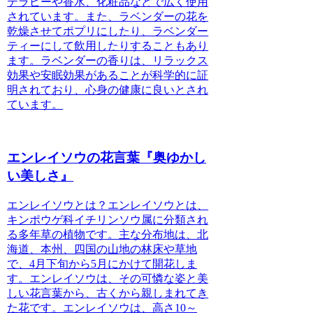
テラピーや香水、化粧品などで広く使用
されています。また、ラベンダーの花を
乾燥させてポプリにしたり、ラベンダー
ティーにして飲用したりすることもあり
ます。ラベンダーの香りは、リラックス
効果や安眠効果があることが科学的に証
明されており、心身の健康に良いとされ
ています。
エンレイソウの花言葉『奥ゆかし
い美しさ』
エンレイソウとは？エンレイソウとは、
キンポウゲ科イチリンソウ属に分類され
る多年草の植物です。
主な分布地は、北
海道、本州、四国の山地の林床や草地
で、4月下旬から5月にかけて開花しま
す。
エンレイソウは、その可憐な姿と美
しい花言葉から、古くから親しまれてき
た花です。エンレイソウは、高さ10～