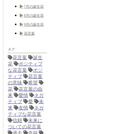
7月の誕生花
8月の誕生花
9月の誕生花
花言葉
タグ
花言葉
誕生
花
ポジティブ
な花言葉
ポジ
ティブ
花言葉
の意味
希望
花
花言葉の由
来
愛情
ネガ
ティブ
愛
未
来
友情
ネガ
ティブな花言葉
信頼
未来に
ついての花言葉
過去
幸福