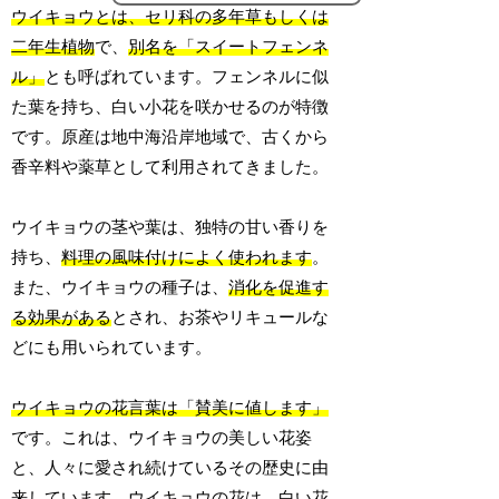
ウイキョウとは、セリ科の多年草もしくは
二年生植物
で、
別名を「スイートフェンネ
ル」
とも呼ばれています。フェンネルに似
た葉を持ち、白い小花を咲かせるのが特徴
です。原産は地中海沿岸地域で、古くから
香辛料や薬草として利用されてきました。
ウイキョウの茎や葉は、独特の甘い香りを
持ち、
料理の風味付けによく使われます
。
また、ウイキョウの種子は、
消化を促進す
る効果がある
とされ、お茶やリキュールな
どにも用いられています。
ウイキョウの花言葉は「賛美に値します」
です。これは、ウイキョウの美しい花姿
と、人々に愛され続けているその歴史に由
来しています。ウイキョウの花は、白い花