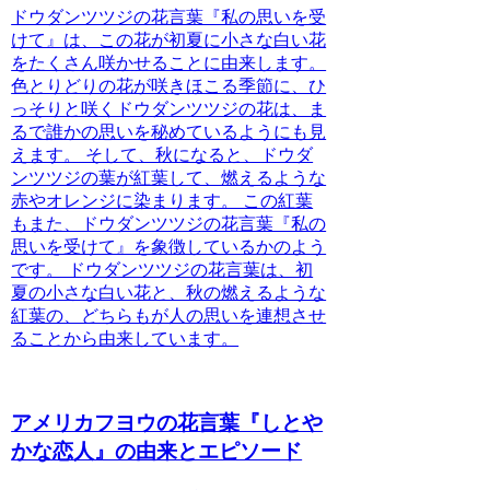
ドウダンツツジの花言葉『私の思いを受
けて』は、この花が初夏に小さな白い花
をたくさん咲かせることに由来します。
色とりどりの花が咲きほこる季節に、ひ
っそりと咲くドウダンツツジの花は、ま
るで誰かの思いを秘めているようにも見
えます。 そして、秋になると、ドウダ
ンツツジの葉が紅葉して、燃えるような
赤やオレンジに染まります。 この紅葉
もまた、ドウダンツツジの花言葉『私の
思いを受けて』を象徴しているかのよう
です。 ドウダンツツジの花言葉は、初
夏の小さな白い花と、秋の燃えるような
紅葉の、どちらもが人の思いを連想させ
ることから由来しています。
アメリカフヨウの花言葉『しとや
かな恋人』の由来とエピソード