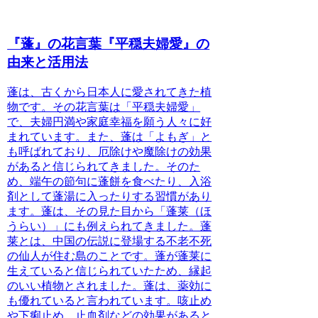
『蓬』の花言葉『平穏夫婦愛』の
由来と活用法
蓬
は、古くから日本人に愛されてきた植
物です。その花言葉は「平穏夫婦愛」
で、夫婦円満や家庭幸福を願う人々に好
まれています。また、蓬は「よもぎ」と
も呼ばれており、厄除けや魔除けの効果
があると信じられてきました。そのた
め、端午の節句に
蓬餅
を食べたり、入浴
剤として
蓬湯
に入ったりする習慣があり
ます。蓬は、その見た目から「蓬莱（ほ
うらい）」にも例えられてきました。蓬
莱とは、中国の伝説に登場する不老不死
の仙人が住む島のことです。蓬が蓬莱に
生えていると信じられていたため、縁起
のいい植物とされました。蓬は、薬効に
も優れていると言われています。咳止め
や下痢止め、止血剤などの効果があると