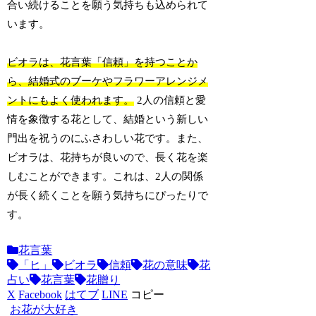
合い続けることを願う気持ちも込められて
います。
ビオラは、花言葉「信頼」を持つことか
ら、結婚式のブーケやフラワーアレンジメ
ントにもよく使われます。
2人の信頼と愛
情を象徴する花として、結婚という新しい
門出を祝うのにふさわしい花です。また、
ビオラは、花持ちが良いので、長く花を楽
しむことができます。これは、2人の関係
が長く続くことを願う気持ちにぴったりで
す。
花言葉
「ヒ」
ビオラ
信頼
花の意味
花
占い
花言葉
花贈り
X
Facebook
はてブ
LINE
コピー
お花が大好き