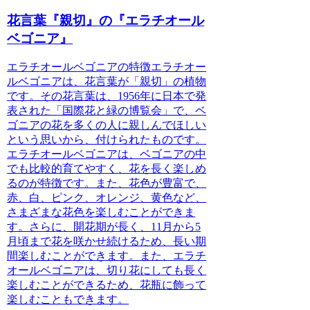
花言葉『親切』の『エラチオール
ベゴニア』
エラチオールベゴニアの特徴
エラチオー
ルベゴニアは、花言葉が「親切」の植物
です。その花言葉は、1956年に日本で発
表された「国際花と緑の博覧会」で、ベ
ゴニアの花を多くの人に親しんでほしい
という思いから、付けられたものです。
エラチオールベゴニアは、ベゴニアの中
でも比較的育てやすく、花を長く楽しめ
るのが特徴です。また、花色が豊富で、
赤、白、ピンク、オレンジ、黄色など、
さまざまな花色を楽しむことができま
す。さらに、開花期が長く、11月から5
月頃まで花を咲かせ続けるため、長い期
間楽しむことができます。また、エラチ
オールベゴニアは、切り花にしても長く
楽しむことができるため、花瓶に飾って
楽しむこともできます。