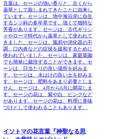
言葉は、セージの強い香りと、古くから
薬草として親しまれてきたことに由来し
ています。
セージは、地中海沿岸に自生
するシソ科の多年草です。強くて独特な
芳香があります。セージは、古代ギリシ
ャやローマ時代から薬草として使われて
きました。セージは、風邪や消化器の不
調、口内炎などの症状を緩和するために
使われていました。セージは、家庭菜園
でも簡単に栽培することができます。セ
ージは、日当たりの良い場所を好みま
す。セージは、水はけの良い土を好みま
す。セージは、肥料をあまり必要としま
せん。セージは、4月から6月に開花しま
す。セージの花は、紫や白、ピンクなど
があります。セージの花は、料理に香味
づけとして使われることもあります。
イソトマの花言葉『神聖なる思