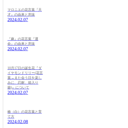
マロニエの花言葉『天
才』の由来と意味
2024.02.07
『麻』の花言葉『運
命』の由来と意味
2024.02.07
10月17日の誕生花『ダ
イヤモンドリリー(花言
葉→また会う日を楽し
みに、忍耐、箱入り
娘)』について
2024.02.07
椿（白）の花言葉と育
て方
2024.02.08