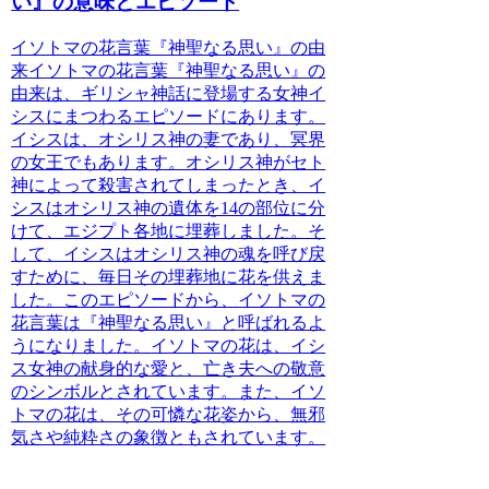
い』の意味とエピソード
イソトマの花言葉『神聖なる思い』の由
来
イソトマの花言葉『神聖なる思い』の
由来は、ギリシャ神話に登場する女神イ
シスにまつわるエピソードにあります。
イシスは、オシリス神の妻であり、冥界
の女王でもあります。オシリス神がセト
神によって殺害されてしまったとき、イ
シスはオシリス神の遺体を14の部位に分
けて、エジプト各地に埋葬しました。そ
して、イシスはオシリス神の魂を呼び戻
すために、毎日その埋葬地に花を供えま
した。このエピソードから、イソトマの
花言葉は『神聖なる思い』と呼ばれるよ
うになりました。
イソトマの花は、イシ
ス女神の献身的な愛と、亡き夫への敬意
のシンボルとされています。
また、イソ
トマの花は、その可憐な花姿から、無邪
気さや純粋さの象徴ともされています。