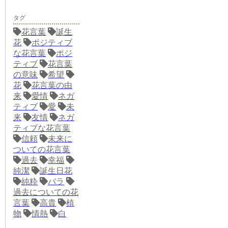
タグ
花言葉
誕生
花
ポジティブ
な花言葉
ポジ
ティブ
花言葉
の意味
希望
花
花言葉の由
来
愛情
ネガ
ティブ
愛
未
来
友情
ネガ
ティブな花言葉
信頼
未来に
ついての花言葉
過去
幸福
純潔
誕生日花
純粋
バラ
過去についての花
言葉
高貴
植
物
情熱
白