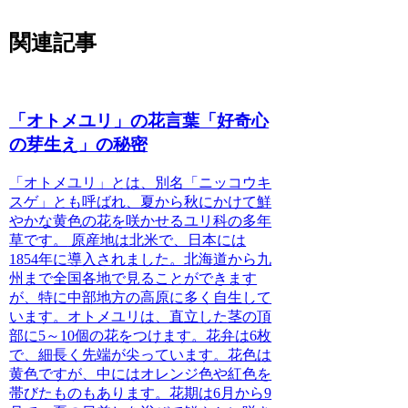
関連記事
「オトメユリ」の花言葉「好奇心
の芽生え」の秘密
「オトメユリ」とは、別名「ニッコウキ
スゲ」とも呼ばれ、夏から秋にかけて鮮
やかな黄色の花を咲かせるユリ科の多年
草です。
原産地は北米で、日本には
1854年に導入されました。北海道から九
州まで全国各地で見ることができます
が、特に中部地方の高原に多く自生して
います。オトメユリは、直立した茎の頂
部に5～10個の花をつけます。花弁は6枚
で、細長く先端が尖っています。花色は
黄色ですが、中にはオレンジ色や紅色を
帯びたものもあります。花期は6月から9