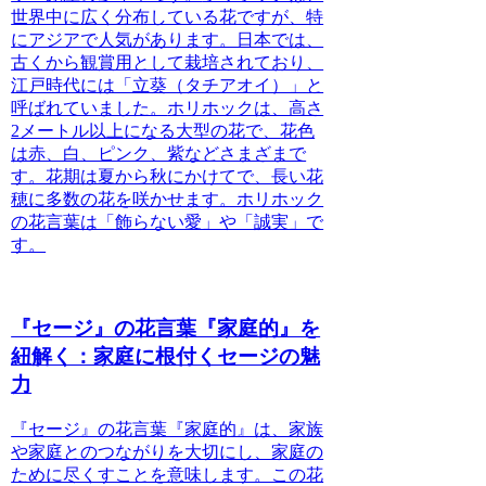
世界中に広く分布している花ですが、特
にアジアで人気があります。日本では、
古くから観賞用として栽培されており、
江戸時代には「立葵（タチアオイ）」と
呼ばれていました。
ホリホックは、高さ
2メートル以上になる大型の花で、花色
は赤、白、ピンク、紫などさまざまで
す。花期は夏から秋にかけてで、長い花
穂に多数の花を咲かせます。ホリホック
の花言葉は「飾らない愛」や「誠実」で
す。
『セージ』の花言葉『家庭的』を
紐解く：家庭に根付くセージの魅
力
『セージ』の花言葉『家庭的』は、家族
や家庭とのつながりを大切にし、家庭の
ために尽くすことを意味します。この花