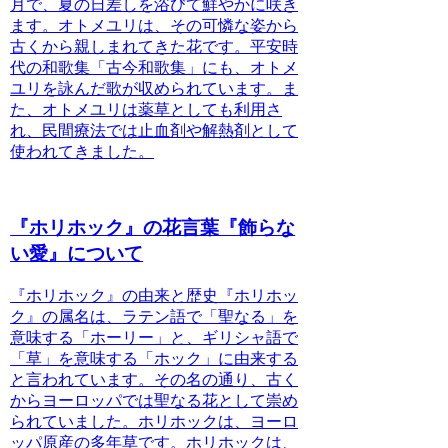
月で、夏の日差しを浴びて鮮やかに咲き
ます。オトメユリは、その可憐な姿から
古くから親しまれてきた花です。平安時
代の和歌集「古今和歌集」にも、オトメ
ユリを詠んだ歌が収められています。ま
た、オトメユリは薬草としても利用さ
れ、民間療法では止血剤や解熱剤として
使われてきました。
『ホリホック』の花言葉『飾らな
い愛』について
『ホリホック』の由来と歴史
『ホリホッ
ク』の属名は、ラテン語で「聖なる」を
意味する「ホーリー」と、ギリシャ語で
「草」を意味する「ホック」に由来する
と言われています。その名の通り、古く
からヨーロッパでは聖なる花として崇め
られていました。ホリホックは、ヨーロ
ッパ原産の多年草です。
ホリホックは、