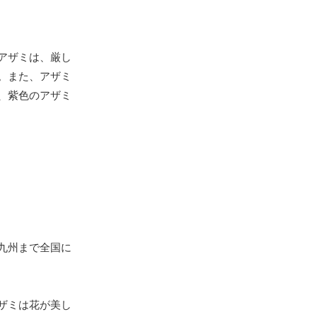
アザミは、厳し
。また、アザミ
、紫色のアザミ
九州まで全国に
ザミは花が美し