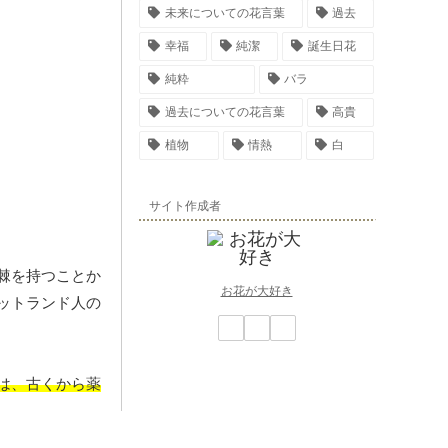
未来についての花言葉
過去
幸福
純潔
誕生日花
純粋
バラ
過去についての花言葉
高貴
植物
情熱
白
サイト作成者
棘を持つことか
お花が大好き
ットランド人の
は、古くから薬