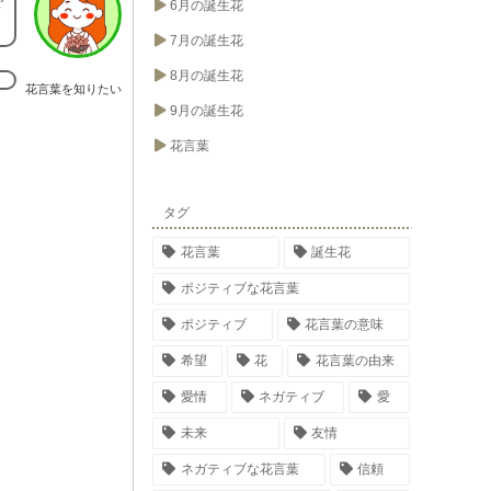
で
6月の誕生花
7月の誕生花
8月の誕生花
花言葉を知りたい
9月の誕生花
花言葉
タグ
花言葉
誕生花
ポジティブな花言葉
ポジティブ
花言葉の意味
希望
花
花言葉の由来
愛情
ネガティブ
愛
未来
友情
ネガティブな花言葉
信頼