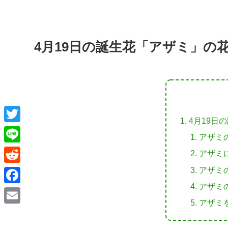
4月19日の誕生花「アザミ」の
4月19日
T
アザミ
w
L
アザミ
i
i
アザミ
R
t
n
アザミ
e
F
t
e
アザミ
d
a
e
E
d
c