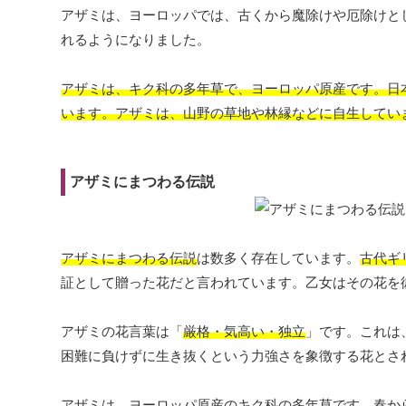
アザミは、ヨーロッパでは、古くから魔除けや厄除けと
れるようになりました。
アザミは、キク科の多年草で、ヨーロッパ原産です。日
います。アザミは、山野の草地や林縁などに自生してい
アザミにまつわる伝説
アザミにまつわる伝説
は数多く存在しています。
古代ギ
証として贈った花だと言われています。乙女はその花を
アザミの花言葉は「
厳格・気高い・独立
」です。これは
困難に負けずに生き抜くという力強さを象徴する花とさ
アザミは、ヨーロッパ原産のキク科の多年草です。春か