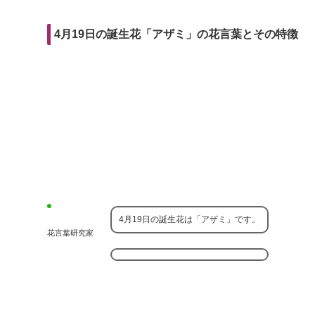
r
m
i
e
a
t
4月19日の誕生花「アザミ」の花言葉とその特徴
b
i
o
l
o
k
4月19日の誕生花は「アザミ」です。
花言葉研究家