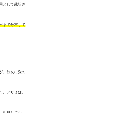
用として栽培さ
州まで分布して
が、彼女に愛の
た、アザミは、
に生息
してお