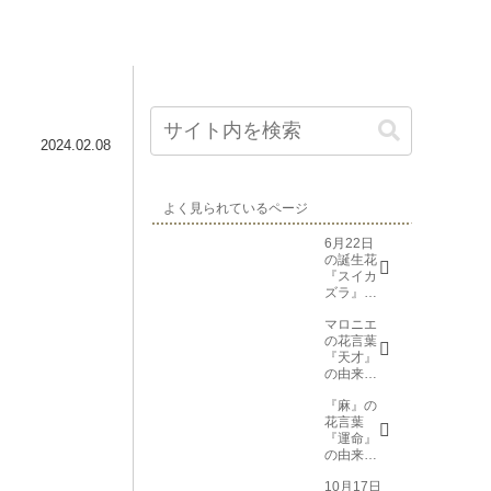
2024.02.08
よく見られているページ
6月22日
の誕生花
『スイカ
ズラ』花
言葉と由
マロニエ
来
の花言葉
『天才』
の由来と
意味
『麻』の
花言葉
『運命』
の由来と
意味
10月17日