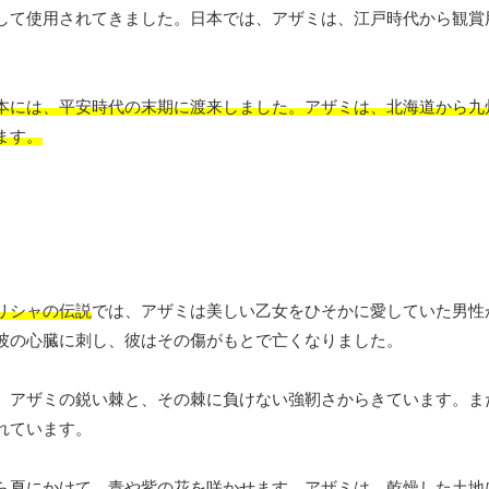
して使用されてきました。日本では、アザミは、江戸時代から観賞
本には、平安時代の末期に渡来しました。アザミは、北海道から九
ます。
リシャの伝説
では、アザミは美しい乙女をひそかに愛していた男性
彼の心臓に刺し、彼はその傷がもとで亡くなりました。
、アザミの鋭い棘と、その棘に負けない強靭さからきています。ま
れています。
ら夏にかけて、青や紫の花を咲かせます。アザミは、
乾燥した土地