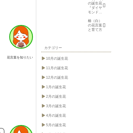
の誕生花
『ダイヤ
モンドリ
リー(花言
椿（白）
葉→また
の花言葉
会う日を
と育て方
楽しみ
に、忍
耐、箱入
り娘)』に
ついて
カテゴリー
花言葉を知りたい
10月の誕生花
11月の誕生花
12月の誕生花
1月の誕生花
2月の誕生花
3月の誕生花
4月の誕生花
5月の誕生花