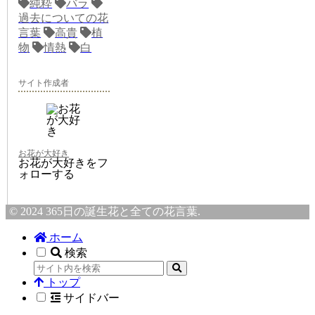
純粋
バラ
過去についての花
言葉
高貴
植
物
情熱
白
サイト作成者
お花が大好き
お花が大好きをフ
ォローする
© 2024 365日の誕生花と全ての花言葉.
ホーム
検索
トップ
サイドバー