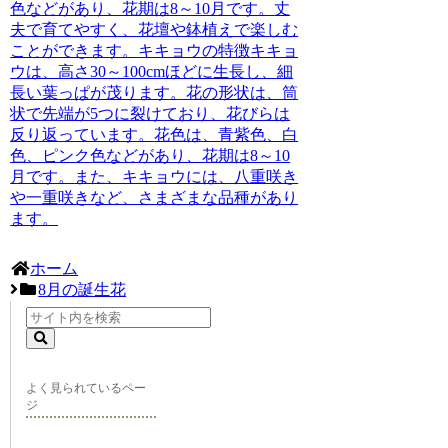
色などがあり、花期は8～10月です。
丈
夫で育てやすく、花壇や鉢植えで楽しむ
ことができます。
キキョウの特徴
キキョ
ウは、高さ30～100cmほどに生長し、細
長い葉っぱが茂ります。花の形状は、筒
状で先端が5つに裂けており、花びらは
反り返っています。
花色は、青紫色、白
色、ピンク色などがあり、花期は8～10
月です。
また、キキョウには、八重咲き
や一重咲きなど、さまざまな品種があり
ます。
ホーム
8月の誕生花
よく見られているペー
ジ