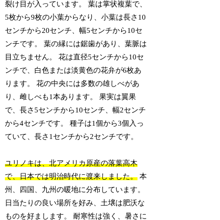
裂け目が入っています。 葉は掌状複葉で、
5枚から9枚の小葉からなり、小葉は長さ10
センチから20センチ、幅5センチから10セ
ンチです。 葉の縁には鋸歯があり、葉脈は
目立ちません。 花は直径5センチから10セ
ンチで、白色または淡黄色の花弁が6枚あ
ります。 花の中央には多数の雄しべがあ
り、雌しべも1本あります。 果実は翼果
で、長さ5センチから10センチ、幅2センチ
から4センチです。 種子は1個から3個入っ
ていて、長さ1センチから2センチです。
ユリノキは、北アメリカ原産の落葉高木
で、日本では明治時代に渡来しました。
本
州、四国、九州の暖地に分布しています。
日当たりの良い場所を好み、土壌は肥沃な
ものを好まします。 耐寒性は強く、暑さに