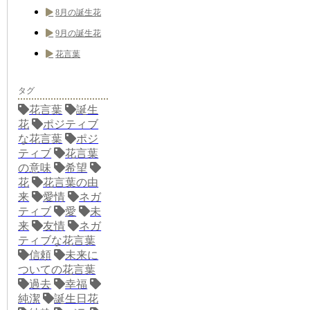
8月の誕生花
9月の誕生花
花言葉
タグ
花言葉
誕生
花
ポジティブ
な花言葉
ポジ
ティブ
花言葉
の意味
希望
花
花言葉の由
来
愛情
ネガ
ティブ
愛
未
来
友情
ネガ
ティブな花言葉
信頼
未来に
ついての花言葉
過去
幸福
純潔
誕生日花