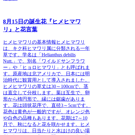
8月15日の誕生花『ヒメヒマワ
リ』と花言葉
ヒメヒマワリの基本情報
ヒメヒマワリ
は、キク科ヒマワリ属に分類される一年
草です。学名は「Helianthus debilis
Nutt.」で、別名「ワイルドサンフラワ
ー」や「ヒョロヒマワリ」とも呼ばれま
す。原産地は北アメリカで、日本には明
治時代に観賞用として導入されました。
ヒメヒマワリの草丈は30～100cmで、茎
は直立して分枝します。葉は互生で、卵
形から楕円形で、縁には鋸歯がありま
す。花は頭状花序で、直径3～5cmです。
花色は黄色が一般的ですが、オレンジ色
や白色の品種もあります。花期は7～10
月で、秋になると花を咲かせます。ヒメ
ヒマワリは、日当たりと水はけの良い場