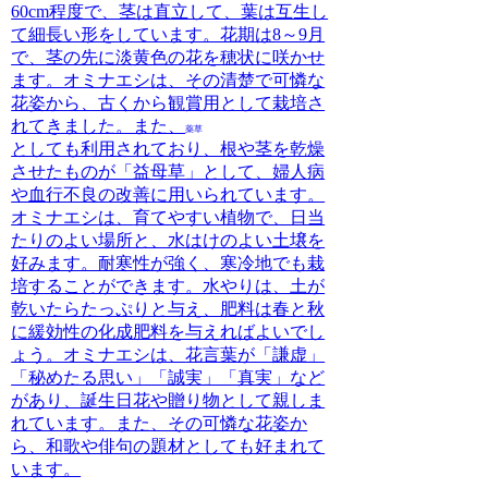
60cm程度で、茎は直立して、葉は互生し
て細長い形をしています。花期は8～9月
で、茎の先に淡黄色の花を穂状に咲かせ
ます。オミナエシは、その
清楚で可憐な
花姿から、古くから観賞用として栽培さ
れてきました。また、
薬草
としても利用されており
、根や茎を乾燥
させたものが「益母草」として、婦人病
や血行不良の改善に用いられています。
オミナエシは、
育てやすい植物
で、日当
たりのよい場所と、水はけのよい土壌を
好みます。耐寒性が強く、寒冷地でも栽
培することができます。水やりは、土が
乾いたらたっぷりと与え、肥料は春と秋
に緩効性の化成肥料を与えればよいでし
ょう。オミナエシは、
花言葉が「謙虚」
「秘めたる思い」「誠実」「真実」
など
があり、誕生日花や贈り物として親しま
れています。また、その可憐な花姿か
ら、和歌や俳句の題材としても好まれて
います。