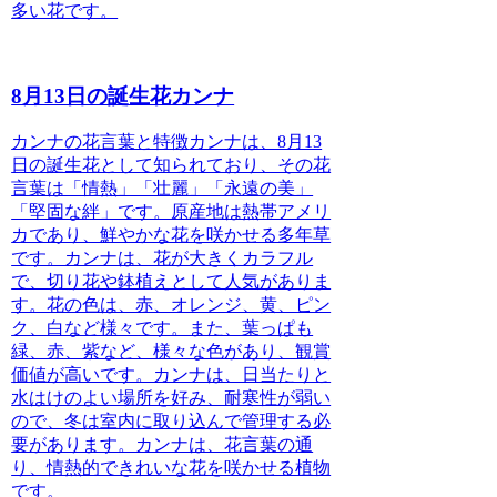
多い花です。
8月13日の誕生花カンナ
カンナの花言葉と特徴
カンナは、8月13
日の誕生花として知られており、その花
言葉は「情熱」「壮麗」「永遠の美」
「堅固な絆」です。原産地は熱帯アメリ
カであり、鮮やかな花を咲かせる多年草
です。カンナは、花が大きくカラフル
で、切り花や鉢植えとして人気がありま
す。花の色は、赤、オレンジ、黄、ピン
ク、白など様々です。また、葉っぱも
緑、赤、紫など、様々な色があり、観賞
価値が高いです。カンナは、日当たりと
水はけのよい場所を好み、耐寒性が弱い
ので、冬は室内に取り込んで管理する必
要があります。カンナは、花言葉の通
り、情熱的できれいな花を咲かせる植物
です。