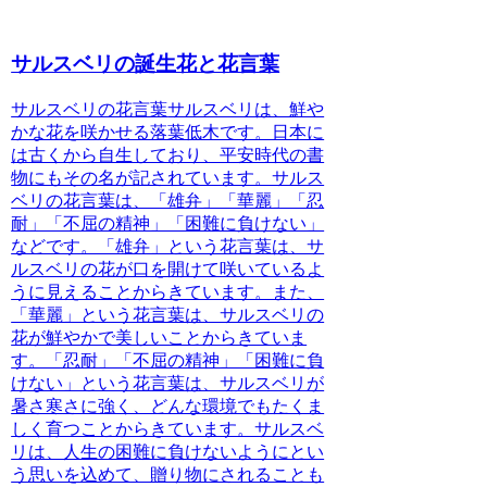
サルスベリの誕生花と花言葉
サルスベリの花言葉
サルスベリは、鮮や
かな花を咲かせる落葉低木です。日本に
は古くから自生しており、平安時代の書
物にもその名が記されています。サルス
ベリの花言葉は、「雄弁」「華麗」「忍
耐」「不屈の精神」「困難に負けない」
などです。「雄弁」という花言葉は、サ
ルスベリの花が口を開けて咲いているよ
うに見えることからきています。また、
「華麗」という花言葉は、サルスベリの
花が鮮やかで美しいことからきていま
す。「忍耐」「不屈の精神」「困難に負
けない」という花言葉は、サルスベリが
暑さ寒さに強く、どんな環境でもたくま
しく育つことからきています。サルスベ
リは、人生の困難に負けないようにとい
う思いを込めて、贈り物にされることも