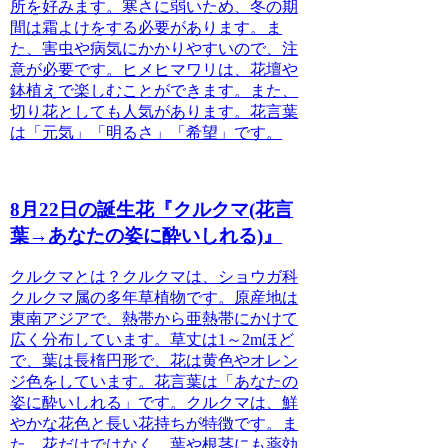
所を好みます。寒さに弱いため、冬の期
間は霜よけをする必要があります。ま
た、害虫や病気にかかりやすいので、注
意が必要です。ヒメヒマワリは、花壇や
鉢植えで楽しむことができます。また、
切り花としても人気があります。花言葉
は「元気」「明るさ」「希望」です。
8月22日の誕生花『クルクマ(花言
葉→あなたの姿に酔いしれる)』
クルクマとは？
クルクマは、ショウガ科
クルクマ属の多年草植物です。原産地は
東南アジアで、熱帯から亜熱帯にかけて
広く分布しています。草丈は1～2mほど
で、葉は長楕円形で、花は黄色やオレン
ジ色をしています。花言葉は「あなたの
姿に酔いしれる」です。クルクマは、鮮
やかな花色と長い花持ちが特徴です。ま
た、花だけではなく、葉や根茎にも薬効