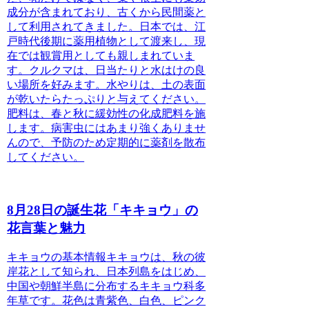
成分が含まれており、古くから民間薬と
して利用されてきました。日本では、江
戸時代後期に薬用植物として渡来し、現
在では観賞用としても親しまれていま
す。クルクマは、日当たりと水はけの良
い場所を好みます。水やりは、土の表面
が乾いたらたっぷりと与えてください。
肥料は、春と秋に緩効性の化成肥料を施
します。病害虫にはあまり強くありませ
んので、予防のため定期的に薬剤を散布
してください。
8月28日の誕生花「キキョウ」の
花言葉と魅力
キキョウの基本情報
キキョウは、秋の彼
岸花として知られ、日本列島をはじめ、
中国や朝鮮半島に分布するキキョウ科多
年草です。
花色は青紫色、白色、ピンク