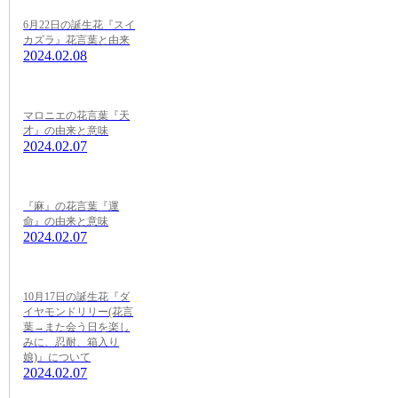
6月22日の誕生花『スイ
カズラ』花言葉と由来
2024.02.08
マロニエの花言葉『天
才』の由来と意味
2024.02.07
『麻』の花言葉『運
命』の由来と意味
2024.02.07
10月17日の誕生花『ダ
イヤモンドリリー(花言
葉→また会う日を楽し
みに、忍耐、箱入り
娘)』について
2024.02.07