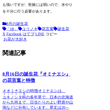
も強いですが、乾燥には弱いので、水やり
を十分に行う必要があります。
8月の誕生花
「ゆ」
ユリノキ
花言葉
誕生花
X
Facebook
はてブ
LINE
コピー
お花が大好き
関連記事
8月16日の誕生花『オミナエシ』
の花言葉と特徴
-# オミナエシの特徴
オミナエシは、
オミナエシ属
ユキノシタ科
の多年草
で、日本の北海道
から九州まで、日当たりのよい野原や山
地などに分布しています。草丈は20～