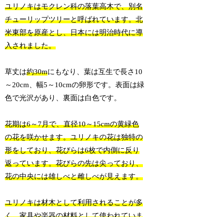
ユリノキはモクレン科の落葉高木で、別名
チューリップツリーと呼ばれています。北
米東部を原産とし、日本には明治時代に導
入されました。
草丈は
約30m
にもなり、葉は互生で長さ10
～20cm、幅5～10cmの卵形です。表面は緑
色で光沢があり、裏面は白色です。
花期は6～7月で、直径10～15cmの黄緑色
の花を咲かせます。ユリノキの花は独特の
形をしており、花びらは6枚で内側に反り
返っています。花びらの先は尖っており、
花の中央には雄しべと雌しべが見えます。
ユリノキは材木として利用されることが多
く、家具や楽器の材料として使われていま