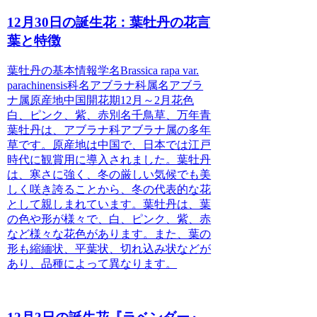
12月30日の誕生花：葉牡丹の花言
葉と特徴
葉牡丹の基本情報
学名Brassica rapa var.
parachinensis科名アブラナ科属名アブラ
ナ属原産地中国開花期12月～2月花色
白、ピンク、紫、赤別名千鳥草、万年青
葉牡丹は、アブラナ科アブラナ属の多年
草です。原産地は中国で、日本では江戸
時代に観賞用に導入されました。葉牡丹
は、寒さに強く、冬の厳しい気候でも美
しく咲き誇ることから、冬の代表的な花
として親しまれています。葉牡丹は、葉
の色や形が様々で、白、ピンク、紫、赤
など様々な花色があります。また、葉の
形も縮緬状、平葉状、切れ込み状などが
あり、品種によって異なります。