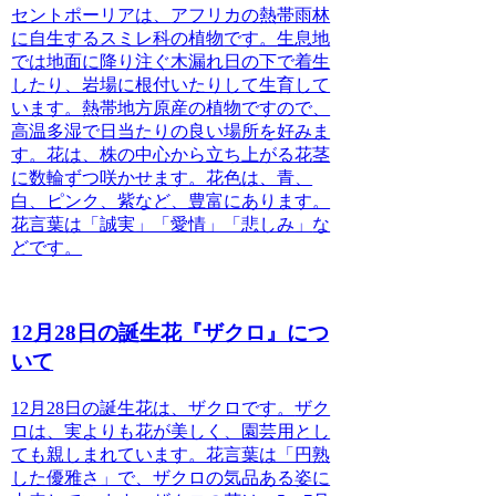
セントポーリアは、
アフリカの熱帯雨林
に自生するスミレ科の植物
です。
生息地
では地面に降り注ぐ木漏れ日の下で着生
したり、岩場に根付いたりして生育
して
います。熱帯地方原産の植物ですので、
高温多湿で日当たりの良い場所を好みま
す
。花は、
株の中心から立ち上がる花茎
に数輪ずつ咲かせます
。花色は、青、
白、ピンク、紫など、豊富にあります。
花言葉は「誠実」「愛情」「悲しみ」
な
どです。
12月28日の誕生花『ザクロ』につ
いて
12月28日の誕生花は、ザクロです。
ザク
ロは、実よりも花が美しく、園芸用とし
ても親しまれています。花言葉は「円熟
した優雅さ」で、ザクロの気品ある姿に