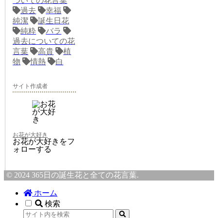
ついての花言葉
過去
幸福
純潔
誕生日花
純粋
バラ
過去についての花
言葉
高貴
植
物
情熱
白
サイト作成者
お花が大好き
お花が大好きをフ
ォローする
© 2024 365日の誕生花と全ての花言葉.
ホーム
検索