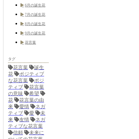
6月の誕生花
7月の誕生花
8月の誕生花
9月の誕生花
花言葉
タグ
花言葉
誕生
花
ポジティブ
な花言葉
ポジ
ティブ
花言葉
の意味
希望
花
花言葉の由
来
愛情
ネガ
ティブ
愛
未
来
友情
ネガ
ティブな花言葉
信頼
未来に