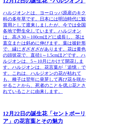
12月12日の誕生花『ハルジオン』
ハルジオンとは
、ヨーロッパ原産のキク
科の多年草です。日本には明治時代に観
賞用として渡来しましたが、今では全国
各地で野生化しています。ハルジオン
は、高さ30～100cmほどに成長し、茎は
直立または斜めに伸びます。葉は披針形
で、縁にぎざぎざがあります。花は黄色
の頭状花で、直径1～1.5cmほどです。ハ
ルジオンは、5～10月にかけて開花しま
す。ハルジオンは、花言葉が「追憶」で
す。これは、ハルジオンの花が枯れて
も、種子は翌年に発芽して再び花を咲か
せることから、死者のことを偲ぶ花とさ
れていることに由来します。
12月22日の誕生花「セントポーリ
ア」の花言葉とその魅力