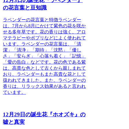
12月3日の誕生花『ラベンダー』
の花言葉と豆知識
ラベンダーの花言葉と特徴
ラベンダー
は、7月から8月にかけて紫色の花を咲か
せる多年草です。花の香りは強く、アロ
マテラピーやポプリなどによく使われて
います。ラベンダーの花言葉は、「清
潔」「清浄」「期待」「沈黙」「優し
さ」「安らぎ」「心落ち着く」「記憶」
「愛の告白」などです。花の色である紫
は、高貴な色として古くから親しまれて
おり、ラベンダーもまた高貴な花として
扱われてきました。また、ラベンダーの
香りは、リラックス効果があると言われ
ています。
12月29日の誕生花『ホオズキ』の
嘘と真実