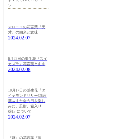
ジ
マロニエの花言葉『天
才』の由来と意味
2024.02.07
6月22日の誕生花『スイ
カズラ』花言葉と由来
2024.02.08
10月17日の誕生花『ダ
イヤモンドリリー(花言
葉→また会う日を楽し
みに、忍耐、箱入り
娘)』について
2024.02.07
『麻』の花言葉『運