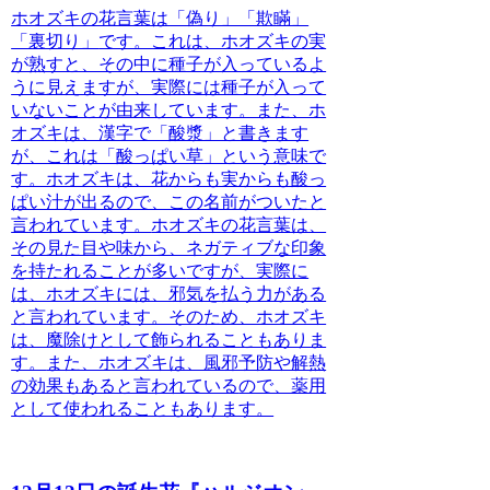
ホオズキの花言葉は「偽り」「欺瞞」
「裏切り」
です。これは、ホオズキの実
が熟すと、その中に種子が入っているよ
うに見えますが、実際には種子が入って
いないことが由来しています。また、ホ
オズキは、漢字で「酸漿」と書きます
が、これは「酸っぱい草」という意味で
す。ホオズキは、花からも実からも酸っ
ぱい汁が出るので、この名前がついたと
言われています。
ホオズキの花言葉は、
その見た目や味から、ネガティブな印象
を持たれることが多い
ですが、実際に
は、ホオズキには、邪気を払う力がある
と言われています。そのため、ホオズキ
は、魔除けとして飾られることもありま
す。
また、ホオズキは、風邪予防や解熱
の効果もあると言われている
ので、薬用
として使われることもあります。