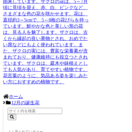
由来しています。
ザクロの花は、5～7月
頃に見頃を迎え、赤、白、ピンクなど、
さまざまな色の花を咲かせます。花は、
直径約3～5cmで、5～8枚の花びらを持っ
ています。鮮やかな色と美しい形の花
は、見る人を魅了します。ザクロは、古
くから縁起の良い果物とされ、おめでた
い席などにもよく使われています。ま
た、ザクロの実には、豊富な栄養素が含
まれており、健康維持にも役立つとされ
ています。ザクロは、庭木や鉢植えとし
ても人気があり、育てやすい植物です。
花言葉のように、気品ある姿を楽しみた
い方におすすめの植物です。
ホーム
12月の誕生花
よく見られているペー