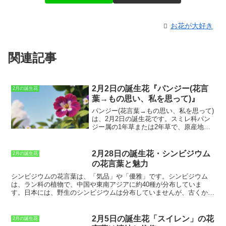
お花が大好き
関連記事
2月2日の誕生花『パンジー(花言
2月の誕生花
葉→もの思い、私を思って)』
パンジー(花言葉→もの思い、私を思って)
は、2月2日の誕生花です。スミレ科パン
ジー属の1年草または2年草で、原産地は
ヨーロッパです。草丈は10～30cmほど
で、葉は卵形で縁にギザギザがありま
す。花色は青、紫、白、黄色などがあ
2月28日の誕生花・シンビジウム
2月の誕生花
り、花弁は5枚です。パンジーは、日当た
の花言葉と魅力
りの良い場所を好みます。水やりは、土
の表面が乾いたらたっぷりと与えます。
シンビジウムの花言葉
は、「気品」や「優雅」です。シンビジウム
肥料は、生育期に緩効性化成肥料を月に1
は、ラン科の植物で、中国や東南アジアに約40種が分布していま
回程度与えるとよいでしょう。パンジー
す。日本には、野生のシンビジウムは分布していませんが、古くから
は、害虫や病気にかかりやすい植物で
園芸品種として栽培されてきました。シンビジウムの花は、花弁が大
す。アブラムシやハダニ、うどんこ病に
きく、豪華絢爛な姿をしています。また、花色も豊富で、白、ピン
注意が必要です。
ク、赤、黄、紫など様々な色があります。シンビジウムは、花もちが
2月5日の誕生花「スイレン」の花
2月の誕生花
良く、1カ月以上も楽しむことができます。また、シンビジウムは、