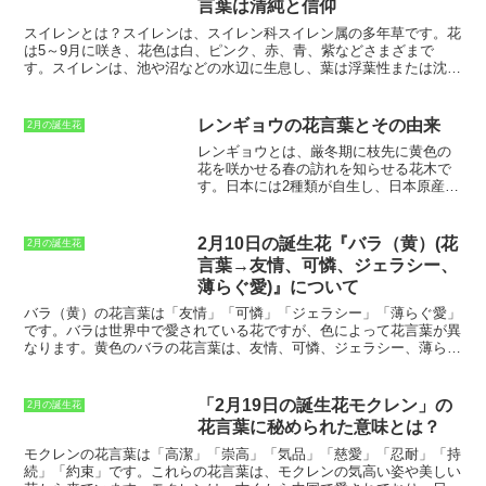
言葉は清純と信仰
比較的育てやすい植物で、初心者でも簡単に栽培することができま
す。シンビジウムは、「気品」や「優雅」という花言葉を持つことか
スイレンとは？
スイレンは、スイレン科スイレン属の多年草です。花
ら、プレゼントとしても人気があります。シンビジウムの花をプレゼ
は5～9月に咲き、花色は白、ピンク、赤、青、紫などさまざまで
ントすると、「あなたの気品と優雅さを称賛します」という意味を伝
す。スイレンは、池や沼などの水辺に生息し、葉は浮葉性または沈水
えることができます。
性です。スイレンは、観賞用として人気があり、花壇や水鉢などで栽
培されています。スイレンは、清純さや信仰を象徴する花とされ、プ
レゼントや贈り物として最適です。また、スイレンは、水辺を彩る美
レンギョウの花言葉とその由来
2月の誕生花
しい花として、多くの人々に愛されています。
レンギョウ
とは、厳冬期に枝先に黄色の
花を咲かせる春の訪れを知らせる花木で
す。日本には2種類が自生し、日本原産の
レンギョウ
は関東以西の丘陵や山地に分
布し、
オウレンギョウ
は本州の中部以北
の丘陵や山地に分布しています。
レンギ
2月10日の誕生花『バラ（黄）(花
2月の誕生花
ョウ
は高さ1～3メートルほどの落葉低木
言葉→友情、可憐、ジェラシー、
で、葉は互生し、葉身は卵形または楕円
薄らぐ愛)』について
形で、縁には鋸歯があります。花は枝先
に総状花序をなし、黄色の蝶形花が多数
バラ（黄）の花言葉は「友情」「可憐」「ジェラシー」「薄らぐ愛」
咲きます。花期は3～4月で、開花時期に
です。バラは世界中で愛されている花ですが、色によって花言葉が異
は鮮やかな黄色の花を咲かせ、辺り一面
なります。黄色のバラの花言葉は、友情、可憐、ジェラシー、薄らぐ
を明るく彩ります。
レンギョウ
は、その
愛です。友情は、バラが人々に愛され、贈り物として親しまれている
美しい花の姿から古くから親しまれてお
ことに由来しています。可憐は、バラの美しさと華やかさを表してい
り、平安時代の歌集『古今和歌集』にも
ます。ジェラシーは、バラのトゲが鋭く、人を傷つける可能性がある
「2月19日の誕生花モクレン」の
2月の誕生花
その名が詠まれています。また、
レンギ
ことに由来しています。薄らぐ愛は、バラの花が散りやすいことに由
花言葉に秘められた意味とは？
ョウ
の花は、薬用として用いられること
来しています。 バラはギリシャ神話のアフロディーテ（美と愛と豊
もあり、咳や痰を抑える効果があると言
穣の女神）、ローマ神話のウェヌス（美と愛と豊穣の女神）に愛され
モクレンの花言葉は「高潔」「崇高」「気品」「慈愛」「忍耐」「持
われています。
た花でもあり、花言葉にはそのような意味が込められているのかもし
続」「約束」
です。これらの花言葉は、モクレンの気高い姿や美しい