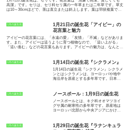
1月7日の誕生花は、セリです。
花言葉は「清廉で高潔、貧しくても
葉は、
忍耐と穏やかさ
を象徴している花
高潔」
です。セリは、セリ科セリ属の一年草または二年草です。
草丈
です。
は10～30cmほど
で、茎は直立または斜上します。
葉は羽状複葉で、
小葉は線形または倒卵形
です。
花は白色または淡紅色の小さな花を散
形状につけ
、特有の香りがあります。
セリは、日本、朝鮮半島、中国
原産で、湿地や水田などに自生
しています。日本では、江戸時代から
1月21日の誕生花「アイビー」の
1月の誕生花
栽培されており、食用や薬用として利用されています。
花言葉と魅力
アイビーの花言葉
には、「永遠の愛」「友情」「不滅」などがありま
す。また、アイビーは這うように育つ植物なので、「這い上がる」
「這い進む」などの花言葉もあります。アイビーの魅力は、なんとい
ってもその常緑性です。
一年中緑の葉っぱを茂らせているので、とて
も生命力を感じさせます
。また、アイビーは丈夫で育てやすいので、
初心者でも簡単に育てることができます。
這うように育つので、ハン
1月14日の誕生花『シクラメン』
1月の誕生花
ギングバスケットや壁掛けプランターなどにすると、とてもおしゃれ
1月14日の誕生花『シクラメン』
シクラメ
な雰囲気になります
。
アイビーの特徴
は、這うように育ち、葉っぱが
ンとは
シクラメンは、ヨーロッパや地中
3～5枚に分かれています。また、アイビーは丈夫で育てやすい植物
海沿岸を原産とする多年草です。日本で
ですが、直射日光には弱いので、半日陰の場所で育てるのが良いでし
は、12月頃から3月頃にかけて、花屋など
ょう。水やりは、土が乾いたらたっぷりと与えるようにしましょう。
でよく見かけることができます。シクラ
また、アイビーは肥料を好むので、春と秋に緩効性肥料を与えると良
メンの花は、赤、ピンク、白、紫など、
いでしょう。
アイビーの育て方
は、比較的簡単です。丈夫な植物なの
ノースポール：1月9日の誕生花
1月の誕生花
さまざまな色があります。花弁は、ハー
で、そこまで神経質になる必要はありません。日当たりの良い場所で
ノースポールとは
、キク科オオマツヨイ
ト型や卵型など、種類によって異なりま
育てるのが理想ですが、半日陰でも育てることができます。水やり
グサ属の耐寒性の多年草です。原産地は
す。シクラメンは、花が美しいだけでな
は、土が乾いたらたっぷりと与えるようにしましょう。肥料は、春と
ヨーロッパ北部から中央アジアにかけて
く、葉っぱも観賞価値があります。葉っ
秋に緩効性肥料を与えると良いでしょう。また、アイビーは伸びるの
の地域で、日本では北海道から本州、四
ぱは、緑色や銀白色、紫色など、さまざ
が早いので、定期的に剪定して形を整えるようにしましょう。
国、九州まで広く分布しています。草丈
まな色をしています。シクラメンは、比
は30～60cmほどで、葉は羽状に切れ込ん
較的育てやすい植物ですが、直射日光を
1月29日の誕生花『ラナンキュラ
1月の誕生花
でいます。花は白色で、直径は約2cmほ
避けて、水やりを適切に行う必要があり