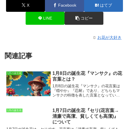
X
Facebook
はてブ
LINE
コピー
お花が大好き
関連記事
1月8日の誕生花『マンサク』の花
1月の誕生花
言葉とは？
1月8日の誕生花『マンサク』の花言葉は
『穏やか』『忍耐』
であり、どちらもマ
ンサクの特徴を表した言葉となっていま
す。穏やかという言葉は、マンサクの花
が落ち着きのある黄色であることに由来
します。忍耐という言葉は、マンサクが
1月7日の誕生花『セリ(花言葉→
1月の誕生花
冬の寒い時期に花を咲かせることに由来
清廉で高潔、貧しくても高潔)』
します。マンサクの花は、春を告げる花
について
として知られており、その花言葉は縁起
が良いとされています。マンサクの花言