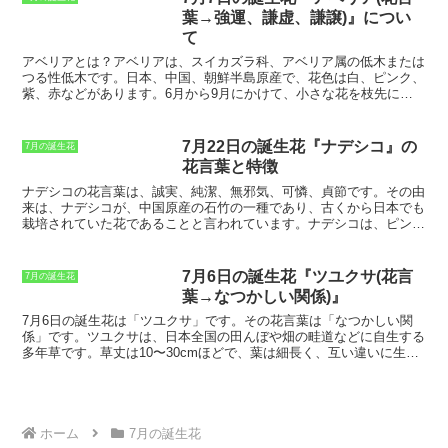
ることから、「金運アップ」や「開運」の花とも言われています。ム
葉→強運、謙虚、謙譲)』につい
ギワラギクは、花壇や切り花として利用されるほか、漢方薬としても
て
用いられます。
アベリアとは？
アベリアは、
スイカズラ科、アベリア属の低木または
つる性低木
です。
日本、中国、朝鮮半島原産
で、
花色は白、ピンク、
紫、赤などがあります
。6月から9月にかけて、小さな花を枝先にた
くさん咲かせます。
別名、夏椿(ナツツバキ)
とも呼ばれます。
耐寒
性、耐暑性ともに強く、育てやすい植物
です。
7月22日の誕生花『ナデシコ』の
7月の誕生花
花言葉と特徴
ナデシコの花言葉は、誠実、純潔、無邪気、可憐、貞節です。
その由
来は、ナデシコが、中国原産の石竹の一種であり、古くから日本でも
栽培されていた花であることと言われています。ナデシコは、ピンク
や白、紫など、様々な色があり、一重咲きや八重咲きなど、様々な花
の形があります。
花言葉の誠実、純潔は、ナデシコの白い花の色に由
来し、無邪気、可憐は、ナデシコのピンク色の花の色に由来している
7月6日の誕生花『ツユクサ(花言
7月の誕生花
と言われています。
貞節は、ナデシコが、古くから結婚祝いに贈られ
葉→なつかしい関係)』
る花であることに由来しています。
ナデシコは、花期が長く、初夏か
ら秋まで花を楽しむことができます。また、暑さや寒さに強く、育て
7月6日の誕生花は「ツユクサ」です。
その花言葉は「なつかしい関
やすいという特徴があります。
そのため、ガーデニング初心者にもお
係」です。ツユクサは、日本全国の田んぼや畑の畦道などに自生する
すすめの植物です。
多年草です。草丈は10〜30cmほどで、葉は細長く、互い違いに生え
ています。花は青色で、直径1〜2cmほどです。ツユクサは、梅雨の
時期に雨が降ると花を開きます。
ツユクサの花言葉「なつかしい関
係」は、ツユクサの可憐な花姿に由来しています。
ツユクサは、日本
の原風景を思わせる花であり、郷愁を誘う花です。また、ツユクサ
は、雨に濡れると花を開くことから、涙を連想させる花でもありま
ホーム
7月の誕生花