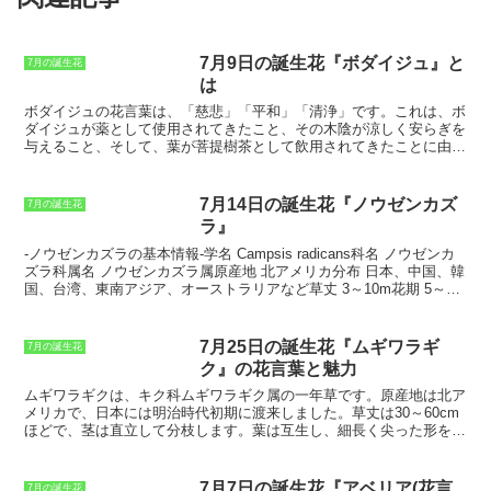
7月9日の誕生花『ボダイジュ』と
7月の誕生花
は
ボダイジュの花言葉は、「慈悲」「平和」「清浄」
です。これは、ボ
ダイジュが薬として使用されてきたこと、その木陰が涼しく安らぎを
与えること、そして、葉が菩提樹茶として飲用されてきたことに由来
しています。また、ボダイジュは
ブッダが悟りを開いた木
としても知
られています。ブッダは、ボダイジュの木の下で瞑想をして悟りを開
き、仏陀となりました。そのため、ボダイジュは仏教では神聖な木と
7月14日の誕生花『ノウゼンカズ
7月の誕生花
されており、寺院や神社によく植えられています。
ラ』
-
ノウゼンカズラの基本情報
-学名 Campsis radicans科名 ノウゼンカ
ズラ科属名 ノウゼンカズラ属原産地 北アメリカ分布 日本、中国、韓
国、台湾、東南アジア、オーストラリアなど草丈 3～10m花期 5～10
月花色 赤、オレンジ、黄色、白など花言葉 情熱、活発、快活、勝
利、栄光など
用途
ノウゼンカズラは、観賞用植物として庭や公園、
街路などに植えられています。また、花や葉は乾燥させて薬用にする
7月25日の誕生花『ムギワラギ
7月の誕生花
こともあります。
ク』の花言葉と魅力
ムギワラギクは、キク科ムギワラギク属の一年草です。
原産地は北ア
メリカで、日本には明治時代初期に渡来しました。草丈は30～60cm
ほどで、茎は直立して分枝します。葉は互生し、細長く尖った形をし
ています。花期は5～7月で、茎の先端に黄色の花を咲かせます。花
は直径2～3cmほどで、花びらは5枚です。
ムギワラギクは、花言葉が
「健やか」「明るい未来」「清々しさ」です。
また、花色が黄色であ
7月7日の誕生花『アベリア(花言
7月の誕生花