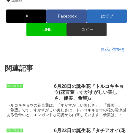
誕生花
X
Facebook
はてブ
LINE
コピー
お花が大好き
関連記事
6月28日の誕生花『トルコキキョ
6月の誕生花
ウ(花言葉→すがすがしい美し
さ、優美、希望)』
トルコキキョウの花言葉
は、「すがすがしい美しさ」、「優美」、
「希望」です。すがすがしい美しさは、トルコキキョウの花の清涼感
ある色合いと、エレガントな花姿から由来しています。優美は、トル
コキキョウの花の流麗な曲線と、繊細な花弁から由来しています。希
望は、トルコキキョウの花の力強く咲き誇る姿から由来しています。
トルコキキョウは、ギリシャ語の「トルコ」と「キキョウ」を組み合
6月23日の誕生花『タチアオイ(花
6月の誕生花