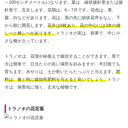
～100センチメートルになります。葉は、線状披針形または披
針形で、互生します。花期は、6～7月です。花色は、青、
紫、白などがあります。花は、茎の先に総状花序をなし、下
から順に開花します。
花弁は6枚あり、花の中心には3本の雄
しべと雌しべがあります。
トラノオの実は、蒴果で、中に小
さな種が入っています。
トラノオは、花壇や鉢植えで栽培することができます。育て
方は簡単で、日当たりの良い場所を好みますが、半日陰でも
育ちます。水やりは、土が乾いたらたっぷりと与えます。
肥
料は、春と秋に緩効性肥料を与えると良いでしょう。
トラノ
オは、病害虫に強く、丈夫な植物です。
トラノオの花言葉