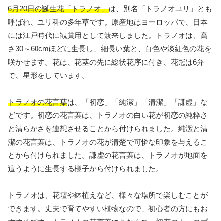
6月20日の誕生花「トラノオ」
は、別名「トラノオユリ」とも
呼ばれ、ユリ科の多年草です。原産地はヨーロッパで、日本
には江戸時代に観賞用として渡来しました。トラノオは、高
さ30～60cmほどに生長し、細長い葉と、白色や淡紅色の花を
咲かせます。花は、花茎の先に総状花序に付き、花冠は6弁
で、星形をしています。
トラノオの花言葉
は、「初恋」「純潔」「清潔」「謙虚」な
どです。初恋の花言葉は、トラノオの白い花が初恋の純粋さ
と清らかさを連想させることから付けられました。純潔と清
潔の花言葉は、トラノオの花が清楚で可憐な印象を与えるこ
とから付けられました。謙虚の花言葉は、トラノオが地面を
這うように生長する様子から付けられました。
トラノオは、花壇や鉢植えなど、様々な場所で楽しむことが
できます。丈夫で育てやすい植物なので、初心者の方にもお