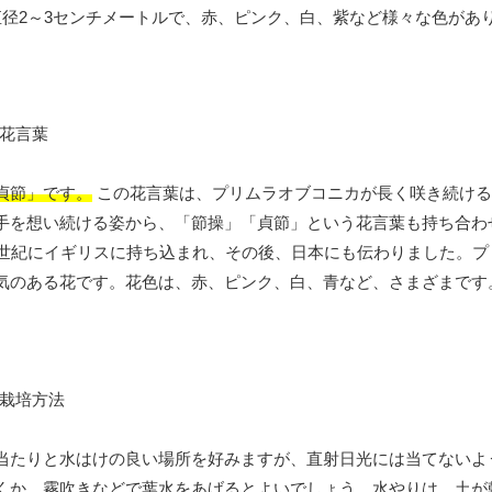
直径2～3センチメートルで、赤、ピンク、白、紫など様々な色があ
貞節」です。
この花言葉は、プリムラオブコニカが長く咲き続ける
手を想い続ける姿から、「節操」「貞節」という花言葉も持ち合わ
5世紀にイギリスに持ち込まれ、その後、日本にも伝わりました。プ
気のある花です。花色は、赤、ピンク、白、青など、さまざまです
当たりと水はけの良い場所を好みますが、直射日光には当てないよ
くか、霧吹きなどで葉水をあげるとよいでしょう。水やりは、土が