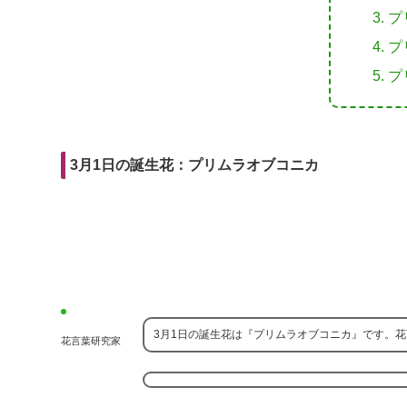
r
m
i
プ
e
a
t
プ
b
i
プ
o
l
o
k
3月1日の誕生花：プリムラオブコニカ
3月1日の誕生花は『プリムラオブコニカ』です。
花言葉研究家