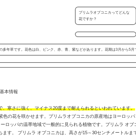
プリムラオブコニカってどんな
花ですか？
の多年草です。花色は白、ピンク、赤、青、紫などがあります。花期は3月から5月
で、寒さに強く、マイナス20度まで耐えられるといわれています。
赤紫色の花を咲かせます。プリムラオブコニカの原産地はヨーロッパ
ヨーロッパの温帯地域で一般的に見られる植物です。プリムラ オブ
ます。 プリムラ オブコニカは、高さが15～30センチメートルま