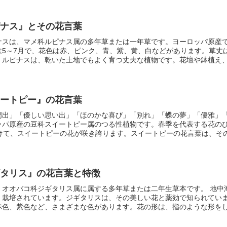
大きな成功を収めることができるでしょう。
ピナス』とその花言葉
ナスは、マメ科ルピナス属の多年草または一年草です。
ヨーロッパ原産
は5～7月で、花色は赤、ピンク、青、紫、黄、白などがあります。草丈は3
。ルピナスは、乾いた土地でもよく育つ丈夫な植物です。花壇や鉢植え
います。
イートピー』の花言葉
門出」「優しい思い出」「ほのかな喜び」「別れ」「蝶の夢」「優雅」
ッパ原産の豆科スイートピー属のつる性植物です。春季を代表する花の
かけて、スイートピーの花が咲き誇ります。スイートピーの花言葉は、そ
くあります。
「門出」は、新しい生活が始まる春に咲くスイートピーの
い出」は、淡い色のスイートピーの花が、ほのかな思い出を連想させる
ほのかな喜び」は、スイートピーの花のほのかな香りが、喜びを連想さ
スイートピーの花言葉には、
「別れ」や「蝶の夢」という
少し切ない花
ギタリス』の花言葉と特徴
ーの花が、春に咲いてすぐに枯れてしまうことからつけられた花言葉で
が、蝶のようにひらひらと舞うことからつけられた花言葉です。そして
、オオバコ科ジギタリス属に属する多年草または二年生草本です。
地中
にちなんだ花言葉です。また、「愛と感謝」は、スイートピーの花を贈
く栽培されています。ジギタリスは、その美しい花と薬効で知られてい
できることからつけられた花言葉です。
赤色、紫色など、さまざまな色があります。花の形は、指のような形を
病の治療薬として使用されてきました。ジギタリスには、ジギトキシン
ンは、心臓の収縮力を強くする作用があります。そのため、心臓病の治