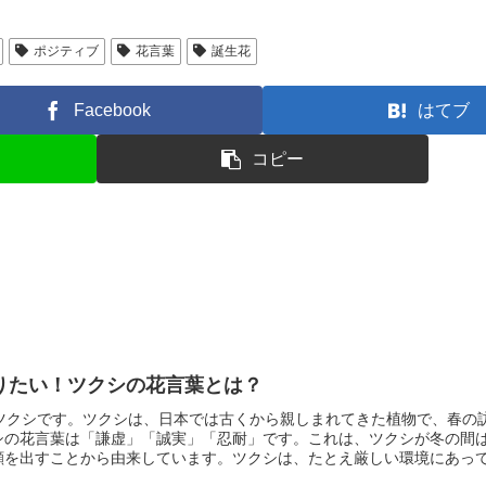
ポジティブ
花言葉
誕生花
Facebook
はてブ
コピー
りたい！ツクシの花言葉とは？
ツクシです
。ツクシは、日本では古くから親しまれてきた植物で、春の
シの花言葉は「謙虚」「誠実」「忍耐」です。これは、ツクシが冬の間
顔を出すことから由来しています。ツクシは、たとえ厳しい環境にあっ
物です。そのため、3月6日生まれの人も、ツクシのように謙虚で誠実な