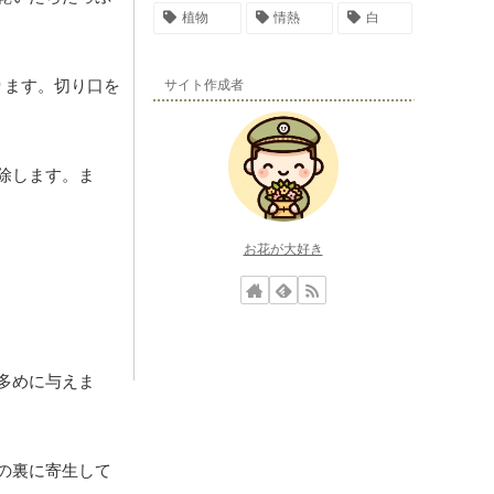
植物
情熱
白
ります。切り口を
サイト作成者
除します。ま
お花が大好き
多めに与えま
の裏に寄生して