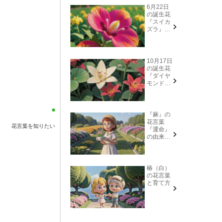
6月22日
の誕生花
『スイカ
ズラ』花
言葉と由
来
10月17日
の誕生花
『ダイヤ
モンドリ
リー(花言
葉→また
会う日を
楽しみ
『麻』の
に、忍
花言葉
花言葉を知りたい
耐、箱入
『運命』
り娘)』に
の由来と
ついて
意味
椿（白）
の花言葉
と育て方