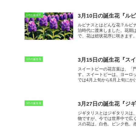
耐強く努力を重ねることで、
3月10日の誕生花『ル
3月の誕生花
ルピナスとはどんな花？
ルピ
治時代に渡来しました。
花期
で、花は総状花序に咲きます
さまざまな用途で利用されて
3月15日の誕生花『ス
3月の誕生花
スイートピーの花言葉は、「
す。
スイートピーは、ヨーロ
では4月上旬から6月上旬に
しい香りにちなんだものが多
言葉です。また、「優しい思
れた花言葉です。
さらに、「
けられた花言葉です。また、
3月27日の誕生花『ジ
3月の誕生花
す。「別れ」は、スイートピ
の夢」は、スイートピーの花
ジギタリスとは
ジギタリスは
スイートピーの花の可憐な姿
物ですが、今では世界中で広
感謝の気持ちを伝えることが
スの花は、白色、ピンク色、
徴です。ジギタリスは、心臓
含まれています。ジギトキシ