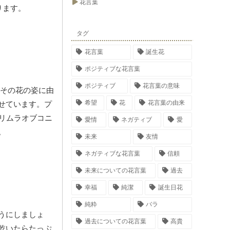
花言葉
ります。
タグ
花言葉
誕生花
ポジティブな花言葉
ポジティブ
花言葉の意味
その花の姿に由
希望
花
花言葉の由来
せています。プ
リムラオブコニ
愛情
ネガティブ
愛
。
未来
友情
ネガティブな花言葉
信頼
未来についての花言葉
過去
幸福
純潔
誕生日花
純粋
バラ
うにしましょ
過去についての花言葉
高貴
乾いたらたっぷ