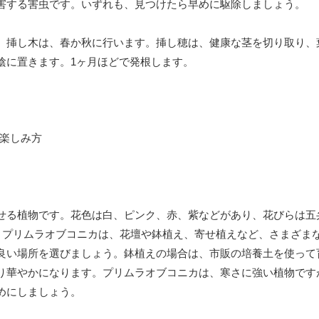
害する害虫です。いずれも、見つけたら早めに駆除しましょう。
。挿し木は、春か秋に行います。挿し穂は、健康な茎を切り取り、
陰に置きます。1ヶ月ほどで発根します。
せる植物です。花色は白、ピンク、赤、紫などがあり、花びらは五
す。プリムラオブコニカは、花壇や鉢植え、寄せ植えなど、さまざま
良い場所を選びましょう。鉢植えの場合は、市販の培養土を使って
り華やかになります。プリムラオブコニカは、寒さに強い植物です
めにしましょう。