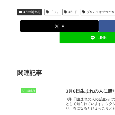
3月の誕生花
「フ」
3月1日
プリムラオブコニカ
X
LINE
関連記事
3月6日生まれの人に贈
3月の誕生花
3月6日生まれの人の誕生花は
として知られています。ツク
り、春になるとひょっこりと
めず、着実に成長していく植