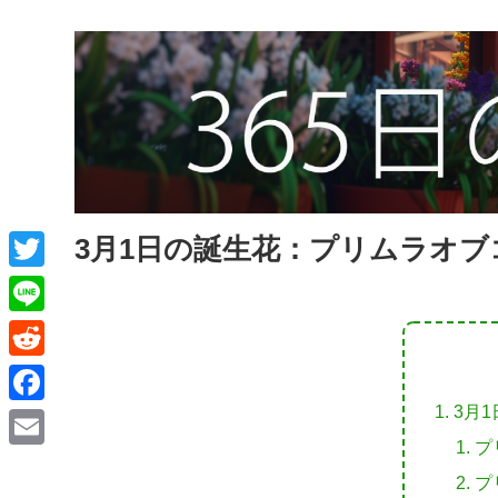
3月1日の誕生花：プリムラオブ
T
w
L
i
i
R
t
n
e
3月
F
t
e
d
プ
a
e
E
d
プ
c