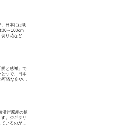
で、日本には明
0～100cm
、切り花など、
「愛と感謝」で
ひとつで、日本
の可憐な姿や優
花にちなんだ花
ことからつけら
せることからつ
言葉もありま
す。また、「蝶
、「優雅」は、
海沿岸原産の植
ることで、愛と
ます。ジギタリ
しているのが特
という配糖体が
療薬として使用