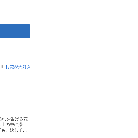
お花が大好き
訪れを告げる花
は土の中に潜
ても、決して諦
性格を持ち、忍