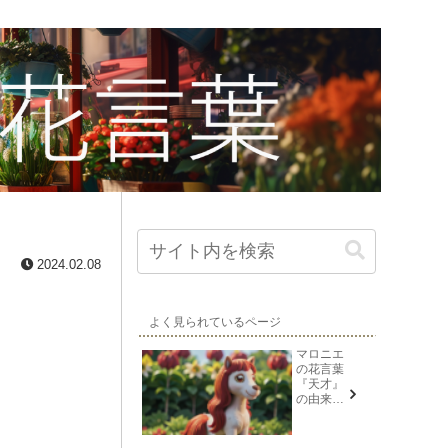
2024.02.08
よく見られているページ
マロニエ
の花言葉
『天才』
の由来と
意味