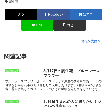
誕生花
X
Facebook
はてブ
LINE
コピー
お花が大好き
関連記事
3月17日の誕生花：ブルーレース
3月の誕生花
フラワー
ブルーレースフラワーは、オーストラリア原産の多年草であり、その
可憐な姿から花束や切り花として人気があります。
細長い茎に小さな
青い花が密集しており、レースのように繊細な見た目をしています。
ブルーレースフラワーは、花言葉が「希望」「幸福」「純潔」である
ことから、結婚式のブーケやプレゼントにもよく使われます。また、
花持ちが良く、ドライフラワーにしても楽しめることから、インテリ
3月6日生まれの人に贈りたい！ツ
3月の誕生花
アとしても人気があります。
クシの花言葉とは？