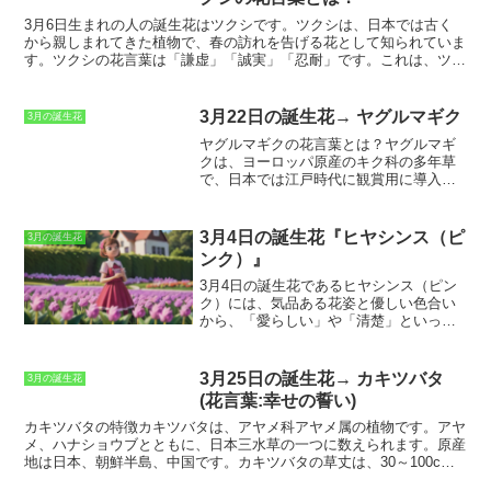
3月6日生まれの人の誕生花はツクシです
。ツクシは、日本では古く
から親しまれてきた植物で、春の訪れを告げる花として知られていま
す。ツクシの花言葉は「謙虚」「誠実」「忍耐」です。これは、ツク
シが冬の間は土の中に潜り、春になるとひょっこりと顔を出すことか
ら由来しています。ツクシは、たとえ厳しい環境にあっても、決して
諦めず、着実に成長していく植物です。そのため、3月6日生まれの
3月22日の誕生花→ ヤグルマギク
3月の誕生花
人も、ツクシのように謙虚で誠実な性格を持ち、忍耐強く努力を重ね
ヤグルマギクの花言葉とは？
ヤグルマギ
ることで、大きな成功を収めることができるでしょう。
クは、ヨーロッパ原産のキク科の多年草
で、日本では江戸時代に観賞用に導入さ
れました。ヤグルマギクは、春から初夏
にかけて、青や紫、白の花を咲かせま
す。花言葉は、「繊細」「優雅」「誠
3月4日の誕生花『ヒヤシンス（ピ
3月の誕生花
実」です。ヤグルマギクは、繊細な花び
ンク）』
らと優雅な姿が魅力的な花で、誠実な人
柄を象徴しています。ヤグルマギクの花
3月4日の誕生花であるヒヤシンス（ピン
言葉は、贈り物に添えたり、花束にした
ク）
には、気品ある花姿と優しい色合い
りするのに最適です。
から、「愛らしい」や「清楚」といった
花言葉がつけられています。ヒヤシンス
の花言葉の由来は、ギリシャ神話のヒュ
アキントスという美少年にまつわる物語
3月25日の誕生花→ カキツバタ
3月の誕生花
からきています。ヒュアキントスは、太
(花言葉:幸せの誓い)
陽神アポロンと西風の神ゼピュロスに愛
されていましたが、嫉妬したアポロンが
カキツバタの特徴
カキツバタは、アヤメ科アヤメ属の植物です。アヤ
ヒュアキントスを円盤投げで誤って殺し
メ、ハナショウブとともに、日本三水草の一つに数えられます。原産
てしまいます。ヒュアキントスの死を悲
地は日本、朝鮮半島、中国です。カキツバタの草丈は、30～100cm
しんだアポロンは、ヒュアキントスの血
です。花期は5～6月で、青紫色の花を咲かせます。花びらは6枚で、