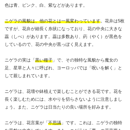
色は青、ピンク、白、紫などがあります。
ニゲラの風貌は、他の花とは一風変わっています
。花弁は5枚
ですが、花弁が細長く糸状になっており、花の中央に大きな
蕊（しべ）があります。蕊は多数あり、葯（やく）が黒色を
しているので、花の中央が黒っぽく見えます。
ニゲラの実は「
黒い種子
」で、その独特な風貌から魔女の
足、星草と人々に呼ばれ、ヨーロッパでは「呪いを解く」と
して親しまれています。
ニゲラは、花壇や鉢植えで楽しむことができる花です。花を
長く楽しむためには、水やりを切らさないように注意しまし
ょう。また、ニゲラは日当たりの良い場所を好みます。
ニゲラは、花言葉が「
不思議
」です。これは、ニゲラの独特