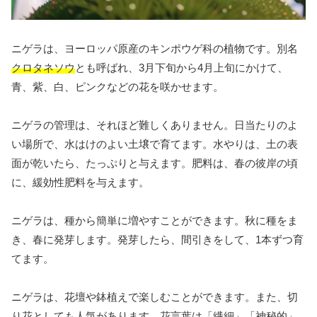
ニゲラは、ヨーロッパ原産のキンポウゲ科の植物です。別名
クロタネソウ
とも呼ばれ、3月下旬から4月上旬にかけて、
青、紫、白、ピンクなどの花を咲かせます。
ニゲラの管理は、それほど難しくありません。日当たりのよ
い場所で、水はけのよい土壌で育てます。水やりは、土の表
面が乾いたら、たっぷりと与えます。肥料は、春の彼岸の頃
に、緩効性肥料を与えます。
ニゲラは、種から簡単に増やすことができます。秋に種をま
き、春に発芽します。発芽したら、間引きをして、1本ずつ育
てます。
ニゲラは、花壇や鉢植えで楽しむことができます。また、切
り花としても人気があります。花言葉は「
繊細
」「
神秘的
」