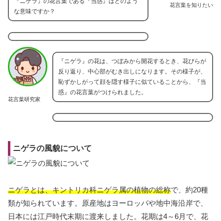
『ニゲラ』の花言葉である『当惑』はどのよう
花言葉を知りたい
な意味ですか？
『ニゲラ』の花は、つぼみから開花するとき、花びらが
反り返り、中心部がむき出しになります。その様子が、
恥ずかしがって顔を隠す様子に似ていることから、『当
惑』の花言葉がつけられました。
花言葉研究家
ニゲラの風貌について
ニゲラとは、キントリカ科ニゲラ属の植物の総称
で、約20種
類が知られています。原産地はヨーロッパや地中海沿岸で、
日本には江戸時代末期に渡来しました。花期は4～6月で、花