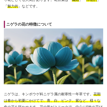
「
魅力的
」などです。
ニゲラの花の特徴について
ニゲラは、キンポウゲ科ニゲラ属の耐寒性一年草です。
花期
は春から初夏にかけてで、青、白、ピンク、紫など、様々な
色の花を咲かせます。
花の形がユニークで、中心に5枚の花び