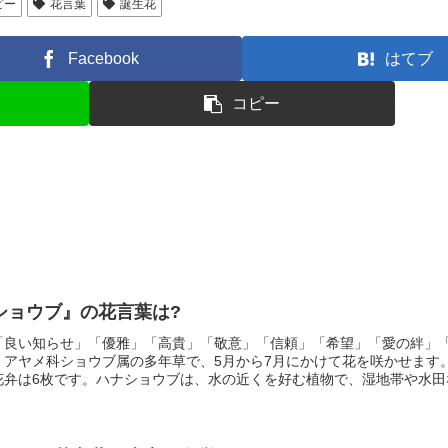
ピー
花言葉
誕生花
Facebook
はてブ
コピー
ショウブ』の花言葉は?
「良い知らせ」「優雅」「高貴」「敬意」「信頼」「希望」「愛の絆」
、アヤメ科ショウブ属の多年草で、5月から7月にかけて花を咲かせます
花弁は6枚です。ハナショウブは、水の近くを好む植物で、湿地帯や水田
くから親しまれてきた花で、平安時代の「源氏物語」にも登場します。
、水の近くに生息していることから付けられました。