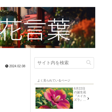
2024.02.08
よく見られているページ
6月22日
の誕生花
『スイカ
ズラ』花
言葉と由
来