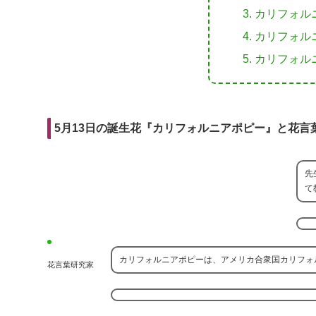
r
m
i
カリフォル
e
a
t
カリフォル
b
i
カリフォル
o
l
o
k
5月13日の誕生花『カリフォルニアポピー』と花言
先
て
カリフォルニアポピーは、アメリカ合衆国カリフォ
花言葉研究家