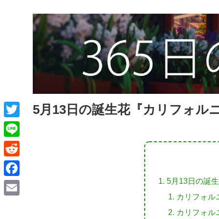
5月13日の誕生花『カリフォル
T
w
L
i
i
R
t
n
e
5月13日の誕
F
t
e
d
カリフォル
a
e
E
d
カリフォル
c