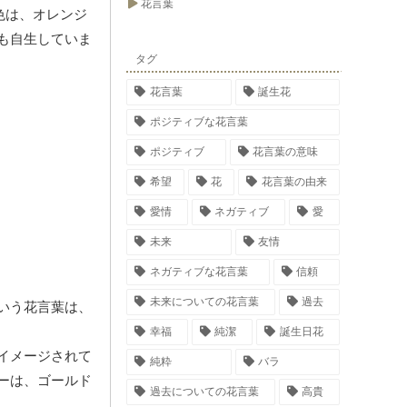
花言葉
色は、オレンジ
も自生していま
タグ
花言葉
誕生花
ポジティブな花言葉
ポジティブ
花言葉の意味
希望
花
花言葉の由来
愛情
ネガティブ
愛
未来
友情
ネガティブな花言葉
信頼
未来についての花言葉
過去
いう花言葉は、
幸福
純潔
誕生日花
イメージされて
純粋
バラ
ーは、ゴールド
過去についての花言葉
高貴