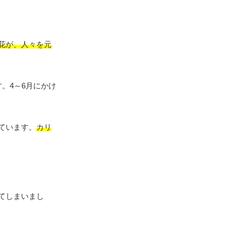
花が、人々を元
。4～6月にかけ
ています。
カリ
てしまいまし