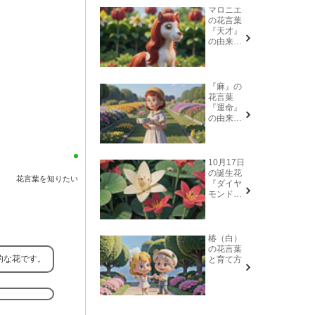
マロニエ
の花言葉
『天才』
の由来と
意味
『麻』の
花言葉
『運命』
の由来と
意味
10月17日
の誕生花
花言葉を知りたい
『ダイヤ
モンドリ
リー(花言
葉→また
会う日を
楽しみ
椿（白）
に、忍
の花言葉
耐、箱入
的な花です。
と育て方
り娘)』に
ついて