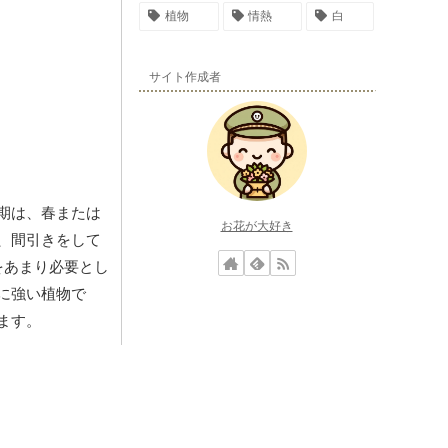
植物
情熱
白
サイト作成者
期は、春または
お花が大好き
、間引きをして
をあまり必要とし
に強い植物で
ます。