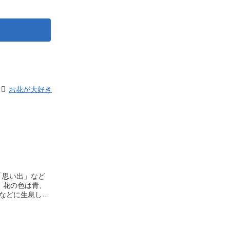
お花が大好き
「思い出」
など
。花の色は青、
などに生息して
ハナショウブの