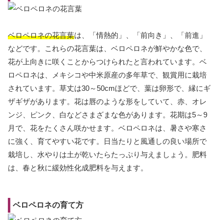
ベロペロネの花言葉
は、「情熱的」、「前向き」、「前進」
などです。これらの花言葉は、ベロペロネが鮮やかな色で、
花が上向きに咲くことからつけられたと言われています。ベ
ロペロネは、メキシコや中米原産の多年草で、観賞用に栽培
されています。草丈は30～50cmほどで、葉は卵形で、縁にギ
ザギザがあります。花は唇のような形をしていて、赤、オレ
ンジ、ピンク、白などさまざまな色があります。花期は5～9
月で、花をたくさん咲かせます。ベロペロネは、暑さや寒さ
に強く、育てやすい花です。日当たりと風通しの良い場所で
栽培し、水やりは土が乾いたらたっぷり与えましょう。肥料
は、春と秋に緩効性化成肥料を与えます。
ベロペロネの育て方