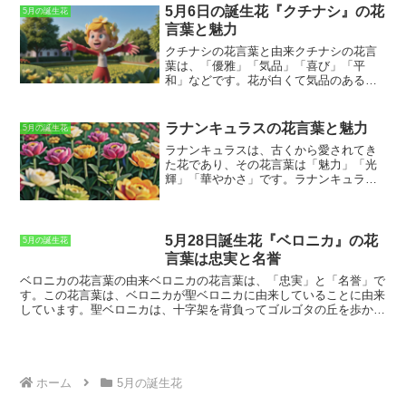
み、水はけの良い土壌でよく育ちます。
産の多年草で、世界中に分布していま
5月6日の誕生花『クチナシ』の花
5月の誕生花
庭植えや鉢植えで楽しむことができま
す。日本では、北海道から沖縄まで、全
言葉と魅力
す。
国各地で見ることができます。シロツメ
クサは、乾燥した草地や道端などに生息
クチナシの花言葉と由来
クチナシの花言
し、白い花を咲かせます。シロツメクサ
葉は、「優雅」「気品」「喜び」「平
の花は、4枚から6枚の花びらがあり、花
和」などです。花が白くて気品のあるこ
の中央には黄色の葯があります。シロツ
とから、これらの花言葉が付けられまし
メクサは、ミツバチやチョウなどに受粉
た。また、クチナシは、その香りの良さ
され、実を結ぶと、中に小さな種が入っ
から、古くから愛されてきた花です。花
ラナンキュラスの花言葉と魅力
5月の誕生花
ています。シロツメクサの種は、風や動
言葉の由来は、クチナシの果実が、昔、
ラナンキュラスは、古くから愛されてき
物によって運ばれ、新しい場所に根付い
口紅の材料として使われていたことにあ
た花
であり、その花言葉は
「魅力」「光
て、新しい株を形成します。シロツメク
ります。口紅の材料として使われていた
輝」「華やかさ」
です。ラナンキュラス
サは、花言葉が良く、丈夫で育てやすい
ことから、「口無し」という名前が付け
は、その美しい花姿から、ギリシャ神話
ことから、観賞用として栽培されること
られ、それが「クチナシ」となりまし
に登場する女神アフロディーテの涙から
もあります。また、シロツメクサには、
た。
生まれたとされています。ラナンキュラ
薬効があるとされており、民間療法など
スは、バラのような花姿をしているた
にも利用されています。
5月28日誕生花『ベロニカ』の花
5月の誕生花
め、「
バラに似た花
」という意味のギリ
言葉は忠実と名誉
シャ語「ランクス」が語源とされていま
ベロニカの花言葉の由来
ベロニカの花言葉は、「忠実」と「名誉」で
す。ラナンキュラスには、赤、ピンク、
す。この花言葉は、ベロニカが聖ベロニカに由来していることに由来
白、黄色、オレンジなど、さまざまな色
しています。聖ベロニカは、十字架を背負ってゴルゴタの丘を歩かれ
の花が咲きます。花の形も、一重咲き、
るイエス・キリストに、汗をぬぐうためにハンカチを手渡したと言わ
八重咲き、ポンポン咲きなど、さまざま
れています。そのハンカチには、イエス・キリストの汗と血が染み込
です。ラナンキュラスは、春から初夏に
んでおり、後に「ベロニカの布」と呼ばれました。
ベロニカの布は、
かけて花を咲かせるので、この時期にな
キリスト教の聖遺物として大切にされ、多くの信者が巡礼に訪れるよ
ると、多くの花屋や園芸店でラナンキュ
うになりました
。また、ベロニカの花は、聖ベロニカにちなんで名付
ラスを見ることができます。
ホーム
5月の誕生花
けられ、忠実と名誉の花言葉を与えられました。