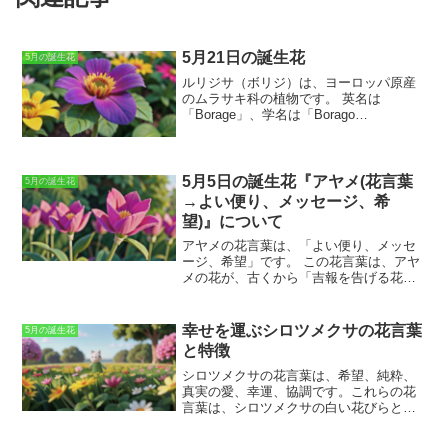
5月21日の誕生花
5月の誕生花
ルリジサ（ボリジ）は、ヨーロッパ原産
のムラサキ科の植物です。
英名は
「Borage」、学名は「Borago
officinalis」で、別名では「ブルスター」
「スターフラワー」などとも呼ばれてい
ます。ルリジサ（ボリジ）は、
草丈が30
～60cmほどの一年草で、6～7月に青い星
5月5日の誕生花『アヤメ(花言葉
5月の誕生花
形の花を咲かせます。
花は食用や薬用と
→よい便り、メッセージ、希
して使用され、葉はハーブとして利用さ
望)』について
れます。また、ルリジサ（ボリジ）の種
子は、食用油としても使用されます。
ル
アヤメの花言葉は、「よい便り、メッセ
リジサ（ボリジ）の花の色は、青、白、
ージ、希望」です。
この花言葉は、アヤ
ピンクなどがあります。
花言葉は、「喜
メの花が、古くから「吉報を告げる花」
び」「希望」「忘れな草」などがありま
として伝えられてきたことに由来してい
す。ルリジサ（ボリジ）は、乾燥した場
ます。アヤメは、アイリス科アヤメ属の
所を好み、日当たりの良い場所を好むの
多年草で、原産地はヨーロッパです。日
幸せを運ぶシロツメクサの花言葉
5月の誕生花
で、日当たりの良い場所を好む日当たり
本では、平安時代から親しまれており、
と特徴
の良い場所を好む日当たりの良い場所で
端午の節句に飾る花として定着していま
育てるのがおすすめです。
す。
アヤメの花は、青、紫、白など、
シロツメクサの花言葉は、希望、純粋、
様々な色があります。
花びらは6枚で、
真実の愛、幸運、協調です。
これらの花
中央に黄色の斑点があります。花期は5月
言葉は、シロツメクサの白い花びらと、
から6月で、花が終わると、種子ができま
群生して咲く様子から由来しています。
す。
アヤメは、日当たりの良い場所を好
シロツメクサは、ヨーロッパやアジア原