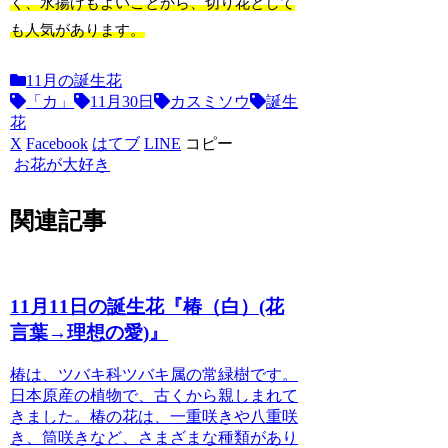
く、水揚げもよいことから、切り花として
も人気があります。
11月の誕生花
「カ」
11月30日
カスミソウ
誕生
花
X
Facebook
はてブ
LINE
コピー
お花が大好き
関連記事
11月11日の誕生花『椿（白）(花
言葉→理想の愛)』
椿は、ツバキ科ツバキ属の常緑樹
です。
日本原産の植物で、古くから親しまれて
きました。椿の花は、一重咲きや八重咲
き、筒咲きなど、さまざまな種類があり