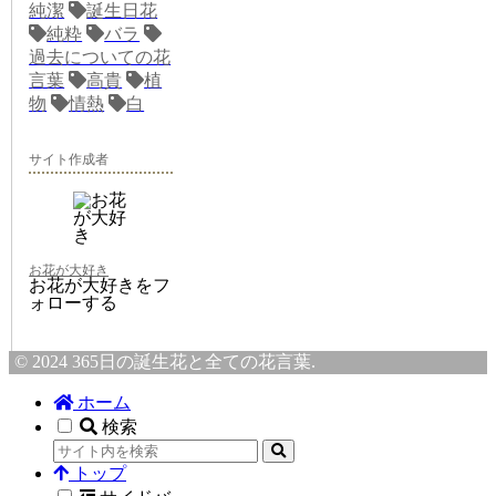
純潔
誕生日花
純粋
バラ
過去についての花
言葉
高貴
植
物
情熱
白
サイト作成者
お花が大好き
お花が大好きをフ
ォローする
© 2024 365日の誕生花と全ての花言葉.
ホーム
検索
トップ