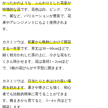
かったかのような、ふんわりとした花姿が
特徴的な花
です。花色は白、ピンク、ブル
ー、紫など、バリエーションが豊富で、花
束やアレンジメントにもよく使用されま
す。
カスミソウは、
初夏から晩秋にかけて開花
する一年草
です。草丈は30～60cmほどで、
細く枝分かれした茎の上に、小さな花をた
くさん咲かせます。花は直径1～2cmほど
で、5枚の花びらが十字型に開きます。
カスミソウは、
日当たりと水はけの良い場
所を好みます
。暑さや寒さにも強く、初心
者でも比較的簡単に育てることができま
す。種まきから育てると、3～4ヶ月ほどで
開花します。