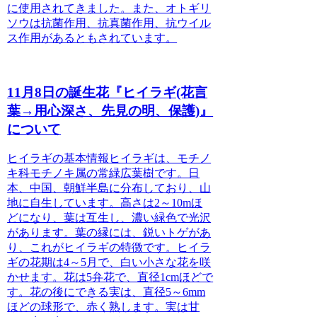
に使用されてきました。また、オトギリ
ソウは抗菌作用、抗真菌作用、抗ウイル
ス作用があるともされています。
11月8日の誕生花『ヒイラギ(花言
葉→用心深さ、先見の明、保護)』
について
ヒイラギの基本情報
ヒイラギは、モチノ
キ科モチノキ属の常緑広葉樹です。日
本、中国、朝鮮半島に分布しており、山
地に自生しています。高さは2～10mほ
どになり、葉は互生し、濃い緑色で光沢
があります。葉の縁には、鋭いトゲがあ
り、これがヒイラギの特徴です。ヒイラ
ギの花期は4～5月で、白い小さな花を咲
かせます。花は5弁花で、直径1cmほどで
す。花の後にできる実は、直径5～6mm
ほどの球形で、赤く熟します。実は甘