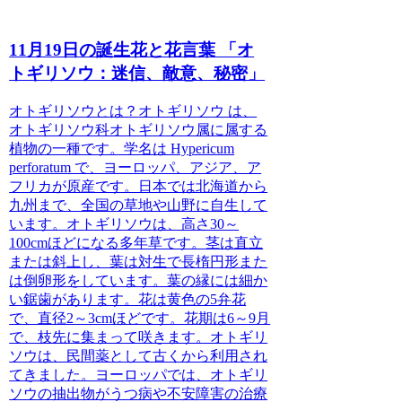
11月19日の誕生花と花言葉 「オ
トギリソウ：迷信、敵意、秘密」
オトギリソウとは？
オトギリソウ は、
オトギリソウ科オトギリソウ属に属する
植物の一種です。学名は Hypericum
perforatum で、ヨーロッパ、アジア、ア
フリカが原産です。日本では北海道から
九州まで、全国の草地や山野に自生して
います。オトギリソウは、高さ30～
100cmほどになる多年草です。茎は直立
または斜上し、葉は対生で長楕円形また
は倒卵形をしています。葉の縁には細か
い鋸歯があります。花は黄色の5弁花
で、直径2～3cmほどです。花期は6～9月
で、枝先に集まって咲きます。オトギリ
ソウは、民間薬として古くから利用され
てきました。ヨーロッパでは、オトギリ
ソウの抽出物がうつ病や不安障害の治療