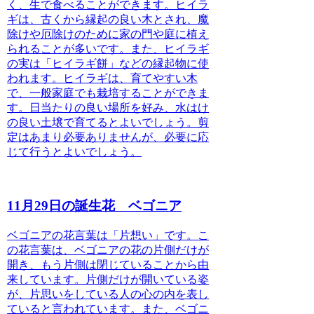
く、生で食べることができます。ヒイラ
ギは、古くから縁起の良い木とされ、魔
除けや厄除けのために家の門や庭に植え
られることが多いです。また、ヒイラギ
の実は「ヒイラギ餅」などの縁起物に使
われます。ヒイラギは、育てやすい木
で、一般家庭でも栽培することができま
す。日当たりの良い場所を好み、水はけ
の良い土壌で育てるとよいでしょう。剪
定はあまり必要ありませんが、必要に応
じて行うとよいでしょう。
11月29日の誕生花 ベゴニア
ベゴニアの花言葉は「片想い」
です。こ
の花言葉は、ベゴニアの花の片側だけが
開き、もう片側は閉じていることから由
来しています。片側だけが開いている姿
が、片思いをしている人の心の内を表し
ていると言われています。また、ベゴニ