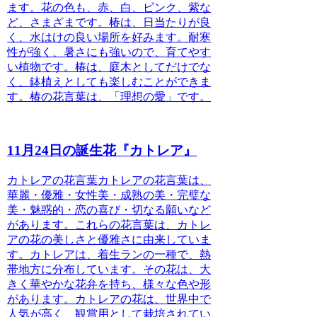
ます。花の色も、赤、白、ピンク、紫な
ど、さまざまです。椿は、日当たりが良
く、水はけの良い場所を好みます。耐寒
性が強く、暑さにも強いので、育てやす
い植物です。椿は、庭木としてだけでな
く、鉢植えとしても楽しむことができま
す。椿の花言葉は、「理想の愛」です。
11月24日の誕生花『カトレア』
カトレアの花言葉
カトレアの花言葉は、
華麗・優雅・女性美・成熟の美・完璧な
美・魅惑的・恋の喜び・切なる願いなど
があります。
これらの花言葉は、カトレ
アの花の美しさと優雅さに由来していま
す。カトレアは、着生ランの一種で、熱
帯地方に分布しています。その花は、大
きく華やかな花弁を持ち、様々な色や形
があります。カトレアの花は、世界中で
人気が高く、観賞用として栽培されてい