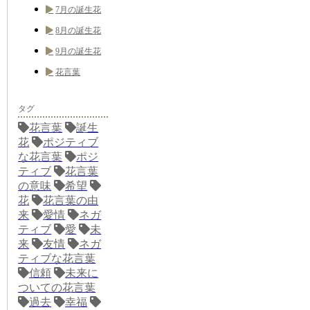
7月の誕生花
8月の誕生花
9月の誕生花
花言葉
タグ
花言葉
誕生
花
ポジティブ
な花言葉
ポジ
ティブ
花言葉
の意味
希望
花
花言葉の由
来
愛情
ネガ
ティブ
愛
未
来
友情
ネガ
ティブな花言葉
信頼
未来に
ついての花言葉
過去
幸福