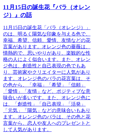
11月15日の誕生花『バラ（オレン
ジ）』の話
11月15日の誕生花「バラ（オレンジ）」
のは、明るく陽気な印象を与える色で、
幸福、希望、信頼、愛情、友情などの花
言葉があります。オレンジ色の薔薇は、
情熱的で、思いやりがあり、楽観的な性
格の人によく似合います。また、オレン
ジ色は、創造性と自己表現の色でもあ
り、芸術家やクリエイターに人気があり
ます。オレンジ色のバラの花言葉は、そ
の色から、
「幸福」「希望」「信頼」
「愛情」「友情」
など、ポジティブな意
味合いが多いです。また、オレンジ色に
は、
「創造性」「自己表現」「活発」
「元気」「陽気」
などの意味合いもあり
ます。オレンジ色のバラは、その色と花
言葉から、恋人や友人へのプレゼントと
して人気があります。