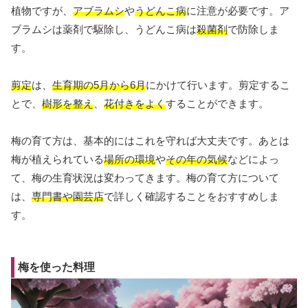
植物ですが、
アブラムシ
や
うどんこ病
に注意が必要です。ア
ブラムシは薬剤で駆除し、うどんこ病は
殺菌剤
で防除しま
す。
剪定
は、
生育期の5月から6月
にかけて行います。剪定するこ
とで、
樹形を整え
、
花付きをよく
することができます。
梅の育て方は、基本的にはこれを守れば大丈夫です。あとは
梅が植えられている
場所の環境
や
その年の気候
などによっ
て、梅の生育状況は変わってきます。梅の育て方について
は、
専門書や園芸店
で詳しく確認することをおすすめしま
す。
梅を使った料理