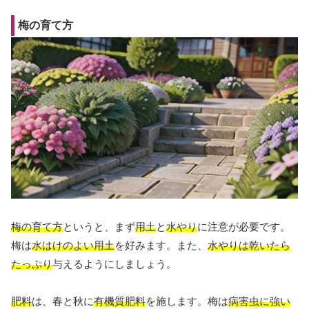
梅の育て方
梅の育て方
というと、まず
用土
と
水やり
に注意が必要です。
梅は
水はけのよい用土
を好みます。また、
水やりは乾いたら
たっぷり
与えるようにしましょう。
肥料
は、春と秋に
有機質肥料
を施します。梅は
病害虫に強い