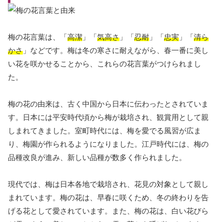
梅の花言葉は、「
高潔
」「
気高さ
」「
忍耐
」「
忠実
」「
清ら
かさ
」などです。梅は冬の寒さに耐えながら、春一番に美し
い花を咲かせることから、これらの花言葉がつけられまし
た。
梅の花の由来は、古く中国から日本に伝わったとされていま
す。日本には平安時代頃から梅が栽培され、観賞用として親
しまれてきました。室町時代には、梅を愛でる風習が広ま
り、梅園が作られるようになりました。江戸時代には、梅の
品種改良が進み、新しい品種が数多く作られました。
現代では、梅は日本各地で栽培され、花見の対象として親し
まれています。梅の花は、早春に咲くため、冬の終わりを告
げる花として愛されています。また、梅の花は、白い花びら