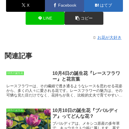
X
Facebook
はてブ
LINE
コピー
お花が大好き
関連記事
10月4日の誕生花『レースフラワ
10月の誕生花
ー』と花言葉
レースフラワー
は、その繊細で透き通るようなレースを思わせる花姿
から、多くの人々に愛される花です。レースフラワーの魅力は、その
可憐な見た目だけでなく、花持ちが良く、比較的丈夫で育てやすいと
いう点にもあります。レースフラワーの原産地は、オーストラリアで
す。比較的温暖な気候を好むため、日本の気候にもよく合います。レ
ースフラワーの開花時期は、4月～6月です。蕾の段階では、小さな
10月10日の誕生花『ブバルディ
10月の誕生花
鈴のような形をしていますが、花が咲くと、花びらが外側に反り返
ア』ってどんな花？
り、繊細なレースのような花姿となります。レースフラワーの花色
は、白、ピンク、紫など、さまざまです。レースフラワーの花言葉
ブバルディアは、メキシコ原産の多年草
は、「清純な心」「繊細」「可憐」などがあります。レースフラワー
で、キョウチクトウ科に属します。
草丈