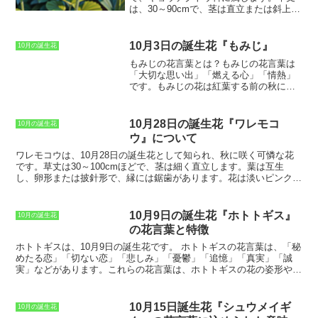
は、その可憐な見た目と花言葉から、花束やフラワーアレンジメント
は、30～90cmで、茎は直立または斜上し
によく使用されます。また、レースフラワーは、ドライフラワーにし
ます。葉は、楕円形または披針形で、互
ても楽しむことができます。
生します。花は、茎の先に、散房状また
は総状花序を形成して咲きます。花色
10月3日の誕生花『もみじ』
10月の誕生花
は、白、ピンク、赤などがあります。開
もみじの花言葉とは？
もみじの花言葉は
花期は、5～10月ごろです。
ブバルディア
「大切な思い出」「燃える心」「情熱」
は、暖かい気候を好み、日当たりと水は
です。もみじの花は紅葉する前の秋に咲
けの良い場所を好まれます。
耐寒性は、
くことから、過ぎ去った夏の恋や思い出
あまり強くありません。繁殖は、挿し木
を象徴する花とされています。情熱的な
または株分けでできます。
ブバルディア
赤い花は、燃えるような愛や情熱を表
は、花言葉が「快活」「活発」「元気」
10月28日の誕生花『ワレモコ
10月の誕生花
し、大切な思い出は、もみじの紅葉のよ
「陽気」です。
また、ブバルディアは、
ウ』について
うに鮮やかに色づいていくことを表して
花の形が蝶に似ていることから、「バタ
います。もみじの花言葉は、秋の季節に
ワレモコウ
は、10月28日の誕生花として知られ、秋に咲く可憐な花
フライフラワー」とも呼ばれています。
ぴったりな言葉で、大切な人に思いを伝
です。草丈は30～100cmほどで、茎は細く直立します。葉は互生
えるのにふさわしい花です。
し、卵形または披針形で、縁には鋸歯があります。花は淡いピンク色
または白色で、小花が多数集まって穂状または円錐状の花序を形成し
ます。花期は8～10月頃で、秋の野原や山道などで見ることができま
す。
ワレモコウ
の花言葉は、「哀れ」「悲しみ」「忍耐」「謙虚」な
10月9日の誕生花『ホトトギス』
10月の誕生花
どです。この花言葉は、ワレモコウの花が小さく可憐で、秋の風に揺
の花言葉と特徴
れて散っていく様子に由来していると言われています。ワレモコウの
花は、ひっそりと咲いては散っていくため、どこか儚げな印象を与え
ホトトギスは、10月9日の誕生花です。
ホトトギスの花言葉は、「秘
ます。また、ワレモコウの花は生薬としても利用され、止血薬や整腸
めたる恋」「切ない恋」「悲しみ」「憂鬱」「追憶」「真実」「誠
薬などとして用いられてきました。ワレモコウの花には、タンニンや
実」などがあります。これらの花言葉は、ホトトギスの花の姿形や、
サポニンなどの成分が含まれており、これらの成分が止血や整腸など
その花の咲く時期に由来しています。ホトトギスは、ユリ科ホトトギ
の効果を発揮すると考えられています。しかし、ワレモコウの花は毒
ス属の多年草です。花期は9月から11月で、
花色は紫、ピンク、白な
性があるので、民間薬として利用する場合は注意が必要です。
どがあります。花弁は6枚で、深く切れ込んでいます。
ホトトギス
10月15日誕生花『シュウメイギ
10月の誕生花
は、山野に自生する植物ですが、花壇や鉢植えでも栽培することがで