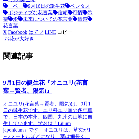
「ベ」
9月16日の誕生花
ペンタス
ポジティブな花言葉
信頼
可憐
希
望
愛
未来についての花言葉
清楚
花言葉
X
Facebook
はてブ
LINE
コピー
お花が大好き
関連記事
9月1日の誕生花『オニユリ(花言
葉→賢者、陽気)』
オニユリ(花言葉→賢者、陽気)
は、9月1
日の誕生花です。ユリ科ユリ属の多年草
で、日本の本州、四国、九州の山地に自
生しています。学名は「Lilium
japonicum」です。オニユリは、草丈が1
～2メートルほどになり、葉は細長く、