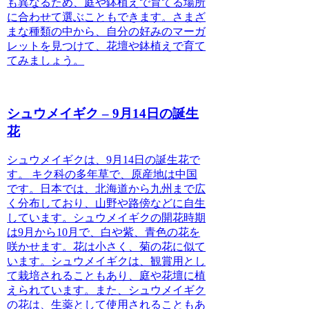
も異なる
ため、庭や鉢植えで育てる場所
に合わせて選ぶこともできます。さまざ
まな種類の中から、自分の好みのマーガ
レットを見つけて、花壇や鉢植えで育て
てみましょう。
シュウメイギク – 9月14日の誕生
花
シュウメイギクは、9月14日の誕生花で
す。
キク科の多年草で、原産地は中国
です。日本では、北海道から九州まで広
く分布しており、山野や路傍などに自生
しています。シュウメイギクの開花時期
は9月から10月で、白や紫、青色の花を
咲かせます。花は小さく、菊の花に似て
います。シュウメイギクは、観賞用とし
て栽培されることもあり、庭や花壇に植
えられています。また、シュウメイギク
の花は、生薬として使用されることもあ