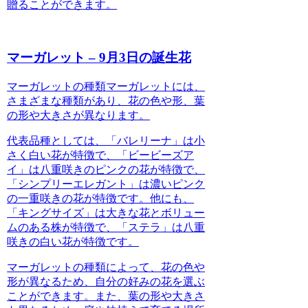
贈ることができます。
マーガレット – 9月3日の誕生花
マーガレットの種類
マーガレットには、
さまざまな種類
があり、花の色や形、葉
の形や大きさが異なります。
代表品種としては、
「バレリーナ」
は小
さく白い花が特徴で、
「ビービーズア
イ」
は八重咲きのピンクの花が特徴で、
「シンプリーエレガント」
は濃いピンク
の一重咲きの花が特徴です。他にも、
「キングサイズ」
は大きな花とボリュー
ムのある株が特徴で、
「ステラ」
は八重
咲きの白い花が特徴です。
マーガレットの種類によって、
花の色や
形が異なる
ため、自分の好みの花を選ぶ
ことができます。また、
葉の形や大きさ