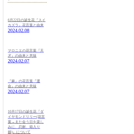
6月22日の誕生花『スイ
カズラ』花言葉と由来
2024.02.08
マロニエの花言葉『天
才』の由来と意味
2024.02.07
『麻』の花言葉『運
命』の由来と意味
2024.02.07
10月17日の誕生花『ダ
イヤモンドリリー(花言
葉→また会う日を楽し
みに、忍耐、箱入り
娘)』について