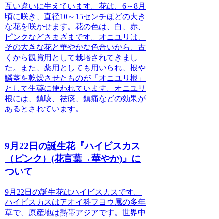
互い違いに生えています。花は、6～8月
頃に咲き、直径10～15センチほどの大き
な花を咲かせます。花の色は、白、赤、
ピンクなどさまざまです。オニユリは、
その大きな花と華やかな色合いから、古
くから観賞用として栽培されてきまし
た。また、薬用としても用いられ、根や
鱗茎を乾燥させたものが「オニユリ根」
として生薬に使われています。オニユリ
根には、鎮咳、祛痰、鎮痛などの効果が
あるとされています。
9月22日の誕生花『ハイビスカス
（ピンク）(花言葉→華やか)』に
ついて
9月22日の誕生花は
ハイビスカス
です。
ハイビスカスはアオイ科フヨウ属の多年
草で、原産地は熱帯アジアです。世界中