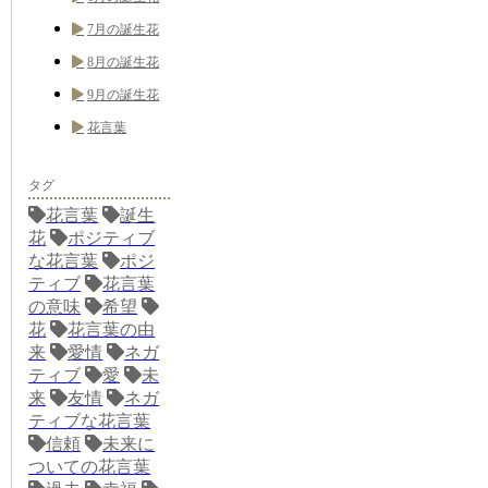
7月の誕生花
8月の誕生花
9月の誕生花
花言葉
タグ
花言葉
誕生
花
ポジティブ
な花言葉
ポジ
ティブ
花言葉
の意味
希望
花
花言葉の由
来
愛情
ネガ
ティブ
愛
未
来
友情
ネガ
ティブな花言葉
信頼
未来に
ついての花言葉