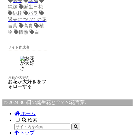
過去
幸福
純潔
誕生日花
純粋
バラ
過去についての花
言葉
高貴
植
物
情熱
白
サイト作成者
お花が大好き
お花が大好きをフ
ォローする
© 2024 365日の誕生花と全ての花言葉.
ホーム
検索
トップ