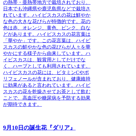
の熱帯・亜熱帯地方で栽培されており、
日本でも沖縄県や鹿児島県などで栽培さ
れています。ハイビスカスの花は鮮やか
な色の大きな花びらが特徴的です。花の
色は赤、オレンジ、黄色、ピンク、白な
どがあります。ハイビスカスの花言葉は
「華やか」です。この花言葉は、ハイビ
スカスの鮮やかな色の花びらが人々を華
やかにする様子から由来しています。ハ
イビスカスは、観賞用としてだけでな
く、ハーブとしても利用されています。
ハイビスカスの花には、ビタミンCやポ
リフェノールが含まれており、健康維持
に効果があると言われています。ハイビ
スカスの花を乾燥させてお茶として飲む
ことで、高血圧や糖尿病を予防する効果
が期待できます。
9月10日の誕生花『ダリア』