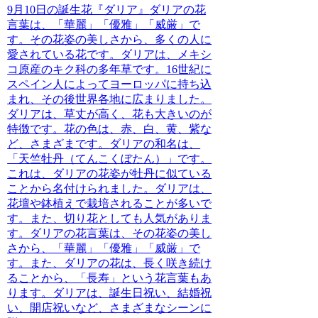
9月10日の誕生花『ダリア』
ダリアの花
言葉は、「華麗」「優雅」「威厳」で
す。その花姿の美しさから、多くの人に
愛されている花です。
ダリアは、メキシ
コ原産のキク科の多年草です。16世紀に
スペイン人によってヨーロッパに持ち込
まれ、その後世界各地に広まりました。
ダリアは、草丈が高く、花も大きいのが
特徴です。花の色は、赤、白、黄、紫な
ど、さまざまです。
ダリアの和名は、
「天竺牡丹（てんこくぼたん）」です。
これは、ダリアの花姿が牡丹に似ている
ことから名付けられました。ダリアは、
花壇や鉢植えで栽培されることが多いで
す。また、切り花としても人気がありま
す。
ダリアの花言葉は、その花姿の美し
さから、「華麗」「優雅」「威厳」で
す。また、ダリアの花は、長く咲き続け
ることから、「長寿」という花言葉もあ
ります。
ダリアは、誕生日祝い、結婚祝
い、開店祝いなど、さまざまなシーンに