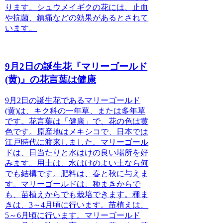
ります。シュウメイギクの花には、止血
や抗菌、鎮痛などの効果があるとされて
います。
9月2日の誕生花『マリーゴールド
(黄)』の花言葉は健康
9月2日の誕生花であるマリーゴールド
(黄)は、キク科の一年草、または多年草
です。
花言葉は「健康」で、花の色は黄
色です。原産地はメキシコで、日本では
江戸時代に渡来しました。
マリーゴール
ドは、日当たりと水はけの良い場所を好
みます。用土は、水はけのよい土なら何
でも結構です。肥料は、春と秋に与えま
す。マリーゴールドは、種まきからで
も、苗植えからでも栽培できます。種ま
きは、3～4月頃に行います。苗植えは、
5～6月頃に行います。マリーゴールド