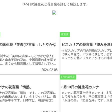
365日の誕生花と花言葉を詳しく解説します。
花言葉
日の誕生花『芙蓉(花言葉→しとやかな
ビスカリアの花言葉『望みを達
-# ビスカリアの花の特徴
ビスカリア
に咲く草花
で、バラ科に属していま
日の誕生花『芙蓉(花言葉→しとやかな恋人)』
ロッパから北アフリカにかけての地
葉と由来
芙蓉の花は、中国原産の多年草で
芸植物として栽培されています。ビ
は、古くから観賞用として栽培されていま
鮮やかなピンク色や白色、紫色など
白、ピンク、赤などがあり、花弁は大き
り、中心には黄色の雄しべがありま
2024.02.08
かな印象を与えます。芙蓉の花言葉は、
状で先端が5つに裂けており、花径は約
な恋人」です。これは、芙蓉の花が、
落ち
ビスカリアは、暑さや乾燥に強く、
8月の誕生花
いと清楚な花姿をしていることに由来して
所でよく育ちます。また、比較的育
蓉の花は、夏から秋にかけて開花します。
で、初心者の方にもおすすめです。
、約2ヶ月間楽しむことができます。芙蓉の
バナの花言葉「情熱」
8月13日の誕生花カンナ
咲くと、甘い香りが漂ってきます。
たりの良い場所を好みます。水はけの良い
ックス効果や安眠効果があると言わ
ナの花言葉は「情熱」です。
この花言葉に
カンナの花言葉と特徴
カンナは、8月
ると、よく育ちます。芙蓉の花は、病害虫
た、ビスカリアの花には、薬効があ
かの由来があります。タネツケバナは、南
して知られており、その花言葉は「
です。比較的育てやすいので、初心者にも
います。ビスカリアの花を煎じて飲
産の多年草です。日本では、明治時代に導
「永遠の美」「堅固な絆」です。原
す。芙蓉の花は、-
観賞用としてだけではな
める効果があると言われています。
地で栽培されるようになりました。タネツ
カであり、鮮やかな花を咲かせる多
しても利用されています。芙蓉の花には、
言葉が「望みを達成する情熱」
です
鮮やかなオレンジ色の花を咲かせます。こ
は、花が大きくカラフルで、切り花
、利尿などの効果があると言われていま
リアの花が、暑さや乾燥に強く、ど
、情熱を連想させることから、花言葉に
気があります。花の色は、赤、オレ