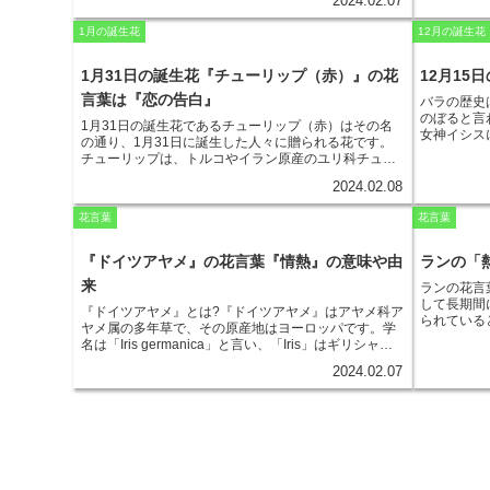
r
m
しまうことがあると言われています。『ショウジョウ
す。芙蓉の
2024.02.07
かせます。花言葉は「情熱」。レンゲツツジは、別名
i
「情熱」が
ボク』の花言葉は、恋に落ちたときの高揚感や幸福感
尿道炎の治
「レンゲショウマ」とも呼ばれます。これは、花の咲
e
バナには、
a
1月の誕生花
12月の誕生花
を象徴しています。
美しい花を
く様子が蓮華のような形をしていることから名付けら
ケバナは、
t
きる有用な
れました。また、レンゲツツジの花は、仏像の台座と
b
が、遠くま
折々の花を
i
して使われる蓮華にも似ていることから、仏教との縁
1月31日の誕生花『チューリップ（赤）』の花
12月1
ケバナは、
てることが
が深い花とされています。
o
す。タネツ
言葉は『恋の告白』
バラの歴史
l
ため、ガー
のぼる
と言
1月31日の誕生花であるチューリップ（赤）
はその名
o
ツケバナは
女神イシス
の通り、1月31日に誕生した人々に贈られる花です。
す。また、
ャやローマ
チューリップは、トルコやイラン原産のユリ科チュー
要はありま
k
捧げられて
リップ属の多年草で、鮮やかな色合いと独特の花の形
であること
庭にバラを
2024.02.08
が特徴です。チューリップには様々な品種があり、
ネツケバナ
てバラがヨ
赤、黄色、オレンジ、ピンク、白など、様々な色があ
す。また、
ると、ヨー
花言葉
花言葉
ります。また、一重咲き、八重咲き、フリンジ咲きな
トにも喜ば
な品種が誕
ど、花の形も様々です。チューリップは、花壇や鉢植
ヨーロッパ
えで栽培されることが多く、春になると色とりどりの
『ドイツアヤメ』の花言葉『情熱』の意味や由
ランの「
れて新たな
花を咲かせます。チューリップは、その美しさから、
品種改良が
来
ランの花言
古くから愛されており、世界中で栽培されています。
のバラがあ
して長期間
『ドイツアヤメ』とは?
『ドイツアヤメ』はアヤメ科ア
花姿と芳香
られている
ヤメ属の多年草で、その原産地はヨーロッパです。学
は、バラは
広がり、鮮
名は「Iris germanica」と言い、「Iris」はギリシャ語
代にはバラ
などの温暖
で「虹」を意味し、「germanica」は「ドイツの」を
ラは日本で
熱的で華や
2024.02.07
意味しています。日本では「ドイツアヤメ」以外に
の花を楽し
られる花と
も、「ジャーマンアイリス」、「ハルシャギク」（春
間にわたっ
咲き菊）、「オランダアヤメ」などとも呼ばれていま
り強さとい
す。『ドイツアヤメ』は、鮮やかな花色と豪華な花姿
「熱烈」は
が特徴の植物で、花壇や鉢植えに人気があります。一
かって努力
般に、草丈は30～90cmほどで、5～6月頃に開花しま
す。また、
す。花色は青、紫、ピンク、白などがあり、花弁の縁
飾るのもお