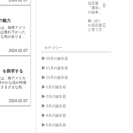
2024.02.07
スカリアの花は、
花言葉
会う日を
も緑、赤、紫な
プレゼントにもお
『運命』
楽しみ
いです。カンナ
の由来と
に、忍
好み、耐寒性が弱
意味
耐、箱入
する必要がありま
の魅力
椿（白）
り娘)』に
的できれいな花を
の花言葉
ついて
アは、熱帯アメリ
と育て方
花は垂れ下がった
々な色がありま
さから観賞用とし
当たりの良い場所
カテゴリー
てすぎると葉焼け
2024.02.07
と良いでしょう。
10月の誕生花
ぷり与えます。冬
クシアは、剪定す
ん咲かせることが
11月の誕生花
』を探求する
います。春の剪定
大きさを整えま
12月の誕生花
アは、南アメリカ
枝を切り戻し、株
鮮やかな花が特徴
で増やすことがで
、さまざまな色が
1月の誕生花
す。挿し穂は、若
や亜熱帯地域で広
せます。発根した
奄美大島などで見
2月の誕生花
クシアは、害虫や
の花は、花びらで
2024.02.07
やハダニが発生す
変形したもので、
3月の誕生花
ダニが発生した
。苞は、花が咲い
。
フクシアは、育
が特徴です。ま
4月の誕生花
とから、観賞用と
塩性に優れてお
で、株の形を整
5月の誕生花
きます。害虫や病
ハダニが発生する