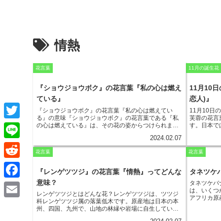
情熱
花言葉
11月の誕生花
『ショウジョウボク』の花言葉『私の心は燃え
11月10
ている』
恋人)』
『ショウジョウボク』の花言葉『私の心は燃えてい
11月10
る』の意味
『ショウジョウボク』の花言葉である『私
芙蓉の花言
T
の心は燃えている』は、その花の姿からつけられまし
す。日本で
た。真っ赤に燃えるような花を咲かせる『ショウジョ
す。花色は
2024.02.07
ウボク』は、燃えるような情熱や愛情を象徴していま
く、
しとや
w
L
す。『ショウジョウボク』の花言葉は、燃えるような
「しとやか
花言葉
花言葉
情熱や愛情を持ち続けることを意味しています。ま
着いた色合
i
i
た、『ショウジョウボク』は「常緑樹」であることか
います。芙
R
ら「永遠」を象徴し、花言葉の「私の心は燃えてい
花期は長く
『レンゲツツジ』の花言葉『情熱』ってどんな
タネツケ
t
n
る」と併せて「永遠の愛」という意味も持ち合わせて
花は、日当
e
意味？
タネツケバ
F
います。そのため、結婚記念日やプロポーズの際に贈
土壌で育て
t
は、いくつ
られることも多い花です。さらに、『ショウジョウボ
に強い植物
e
レンゲツツジとはどんな花？
レンゲツツジは、ツツジ
d
アフリカ原
ク』の花言葉は、その花の香りからもつけられていま
おすすめで
a
科レンゲツツジ属の落葉低木です。原産地は日本の本
e
E
入され、各
す。『ショウジョウボク』の花は、甘い香りが特徴で
く、薬用と
州、四国、九州で、山地の林縁や岩場に自生していま
d
ケバナは、
す。この香りが、人々の心を魅了し、恋に落ちさせて
解熱、鎮痛
c
す。高さは1～3mほどになり、淡いピンク色の花を咲
の花の色が