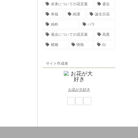
未来についての花言葉
過去
幸福
純潔
誕生日花
純粋
バラ
過去についての花言葉
高貴
植物
情熱
白
サイト作成者
お花が大好き