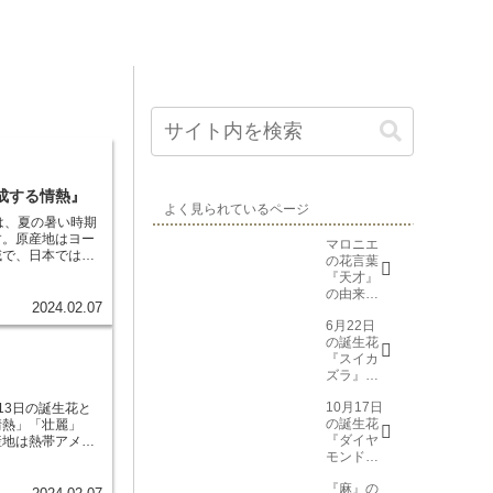
成する情熱』
よく見られているページ
は、夏の暑い時期
す。原産地はヨー
マロニエ
域で、日本では園
の花言葉
スカリアの花は、
『天才』
の花びらをしてお
の由来と
す。花の形は、筒
2024.02.07
意味
2～3cmです。
6月22日
日当たりの良い場
の誕生花
てやすい植物なの
『スイカ
ビスカリアの花が
ズラ』花
この香りは、リラ
言葉と由
れています。ま
10月17日
来
13日の誕生花と
ることも知られて
の誕生花
情熱」「壮麗」
むと、咳や痰を鎮
『ダイヤ
産地は熱帯アメリ
ビスカリアは、花
モンドリ
年草です。カンナ
。これは、ビスカ
リー(花言
や鉢植えとして人
んな環境でもたく
『麻』の
葉→また
ンジ、黄、ピン