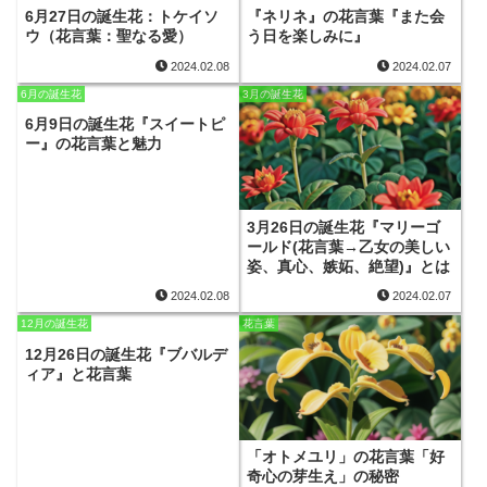
6月27日の誕生花：トケイソ
『ネリネ』の花言葉『また会
ウ（花言葉：聖なる愛）
う日を楽しみに』
2024.02.08
2024.02.07
6月の誕生花
3月の誕生花
6月9日の誕生花『スイートピ
ー』の花言葉と魅力
3月26日の誕生花『マリーゴ
ールド(花言葉→乙女の美しい
姿、真心、嫉妬、絶望)』とは
2024.02.08
2024.02.07
12月の誕生花
花言葉
12月26日の誕生花『ブバルデ
ィア』と花言葉
「オトメユリ」の花言葉「好
奇心の芽生え」の秘密