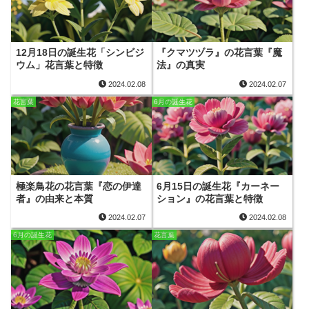
12月18日の誕生花「シンビジ
『クマツヅラ』の花言葉『魔
ウム」花言葉と特徴
法』の真実
2024.02.08
2024.02.07
花言葉
6月の誕生花
極楽鳥花の花言葉『恋の伊達
6月15日の誕生花『カーネー
者』の由来と本質
ション』の花言葉と特徴
2024.02.07
2024.02.08
6月の誕生花
花言葉