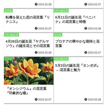
2024.02.08
2024.02.07
花言葉
6月の誕生花
転機を迎えた恋の花言葉『リ
6月11日の誕生花『ベニバ
クニス』
ナ』の花言葉と特徴
2024.02.07
2024.02.08
4月の誕生花
花言葉
4月26日の誕生花『ヤグルマ
プロテアの華やかな期待と花
ソウ』の誕生花とその花言葉
言葉
2024.02.08
2024.02.07
花言葉
5月の誕生花
5月3日の誕生花『タンポポ』
→:花言葉と魅力
『オンシジウム』の花言葉
『印象的な瞳』
2024.02.07
2024.02.08