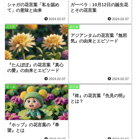
シャガの花言葉「私を認め
ガーベラ：10月12日の誕生花
て」の意味と由来
とその花言葉
2024.02.07
2024.02.07
花言葉
花言葉
アジアンタムの花言葉『無邪
気』の由来とエピソード
『たんぽぽ』の花言葉『真心
の愛』の由来とエピソード
2024.02.07
2024.02.07
花言葉
花言葉
『柊』の花言葉『先見の明』
とは？
『ホップ』の花言葉の『希
望』とは
2024.02.07
2024.02.07