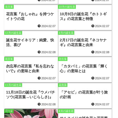
花言葉
10月の誕生花
花言葉『おしゃれ』を持つケ
10月9日の誕生花『ホトトギ
イトウの花
ス』の花言葉と特徴
2024.02.07
2024.02.07
12月の誕生花
2月の誕生花
誕生花サイネリア：純愛、快
2月17日の誕生花『ネコヤナ
活、喜び
ギ』の花言葉と由来
2024.02.08
2024.02.08
花言葉
花言葉
勿忘草の花言葉『私を忘れな
「カタバミ」の花言葉「輝く
いで』の意味と由来
心」の意味とは
2024.02.07
2024.02.07
11月の誕生花
花言葉
11月18日の誕生花『ウメバチ
「アセビ」の花言葉が叶う旅
ソウ(花言葉→いじらしさ)』
の計画
2024.02.08
2024.02.07
花言葉
8月の誕生花