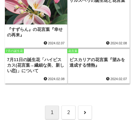
サルスベリの誕生花と花言葉
『すずらん』の花言葉『幸せ
の再来』
2024.02.07
2024.02.08
7月の誕生花
花言葉
7月11日の誕生花「ハイビス
ビスカリアの花言葉『望みを
カス(花言葉→繊細な美、新し
達成する情熱』
い恋)」について
2024.02.08
2024.02.07
次
1
2
へ