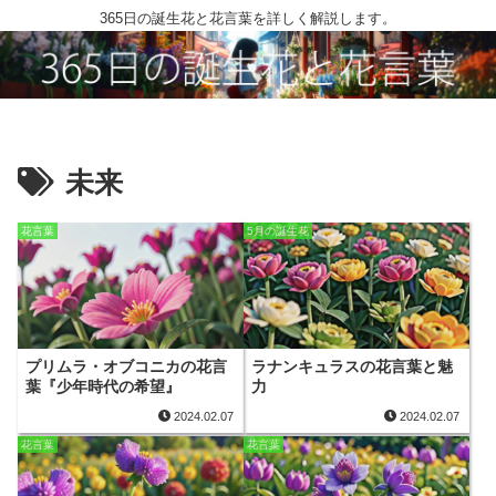
365日の誕生花と花言葉を詳しく解説します。
未来
花言葉
5月の誕生花
プリムラ・オブコニカの花言
ラナンキュラスの花言葉と魅
葉『少年時代の希望』
力
2024.02.07
2024.02.07
花言葉
花言葉