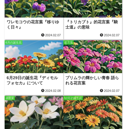
ワレモコウの花言葉『移りゆ
『トリカブト』的花言葉『騎
く日々』
士道』の意味
2024.02.07
2024.02.07
6月の誕生花
花言葉
6月29日の誕生花『ディモル
プリムラの輝かしい青春 語ら
フォセカ』について
れる花言葉
2024.02.08
2024.02.07
花言葉
10月の誕生花